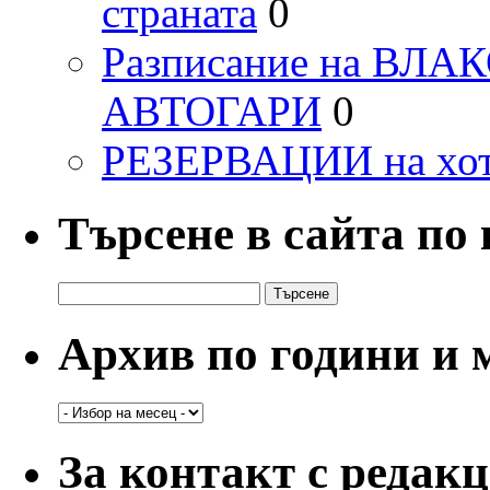
страната
0
Разписание на ВЛ
АВТОГАРИ
0
РЕЗЕРВАЦИИ на хо
Търсене в сайта по
Търсене
за:
Архив по години и 
Архив
по
години
За контакт с редак
и
месеци