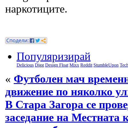
наркотиците.
Популяризирай
Delicious
Digg
Design Float
Mixx
Reddit
StumbleUpon
Tech
«
Футболен мач временн
движение по няколко ул
В Стара Загора се пров
заседание на Местната 