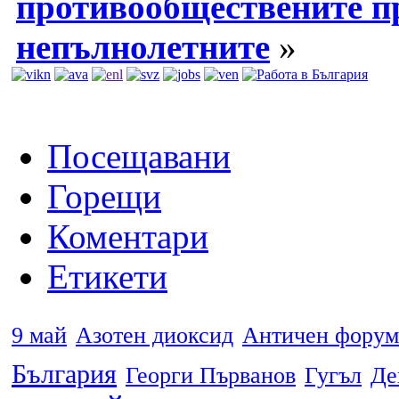
противообществените п
непълнолетните
»
Посещавани
Горещи
Коментари
Етикети
9 май
Азотен диоксид
Античен форум
България
Георги Първанов
Гугъл
Де