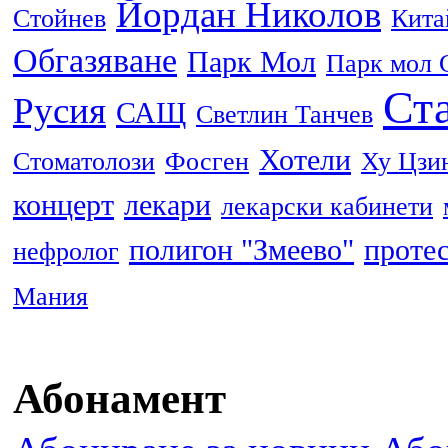
Йордан Николов
Стойнев
Кита
Обгазяване
Парк Мол
Парк мол 
Ста
Русия
САЩ
Светлин Танчев
Хотели
Стоматолози
Фосген
Ху Цзи
концерт
лекари
лекарски кабинети
полигон "Змеево"
проте
нефролог
Мания
Абонамент