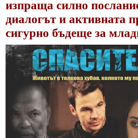
изпраща силно послани
диалогът и активната п
сигурно бъдеще за млад