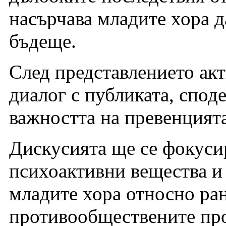
насърчава младите хора да
бъдеще.
След представлението ак
диалог с публиката, спод
важността на превенцият
Дискусията ще се фокуси
психоактивни вещества и
младите хора относно ра
противообществените про