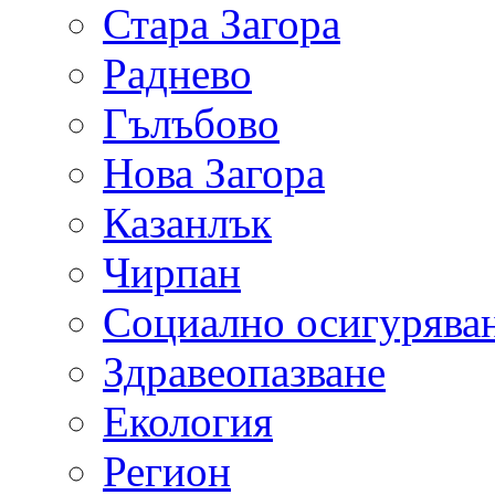
Стара Загора
Раднево
Гълъбово
Нова Загора
Казанлък
Чирпан
Социално осигурява
Здравеопазване
Екология
Регион