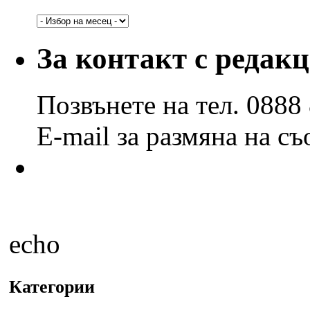
Архив
по
години
За контакт с редак
и
месеци
Позвънете на тел. 0888
E-mail за размяна на с
echo
Категории