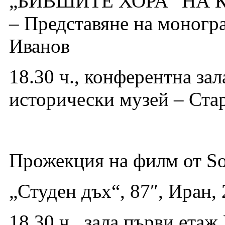
„БИВШИТЕ ХОРА“ НА 
– Представяне на моногра
Иванов
18.30 ч., конферентна за
исторически музей – Стар
Прожекция на филм от So
„Студен дъх“, 87″, Иран, 
18.30 ч., зала първи ета