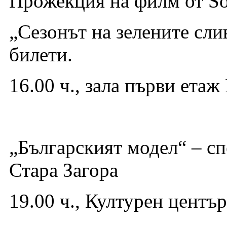
Прожекция на филм от So
„Сезонът на зелените слив
билети.
16.00 ч., зала първи ета
„Българският модел“ – сп
Стара Загора
19.00 ч., Културен центъ