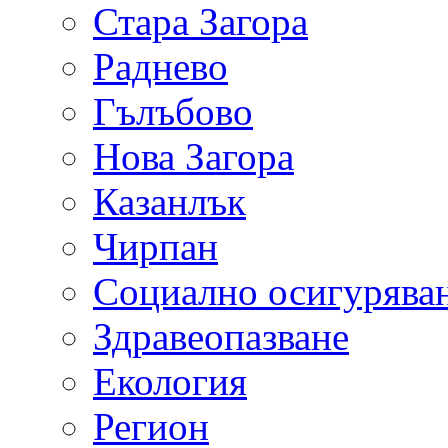
Стара Загора
Раднево
Гълъбово
Нова Загора
Казанлък
Чирпан
Социално осигурява
Здравеопазване
Екология
Регион