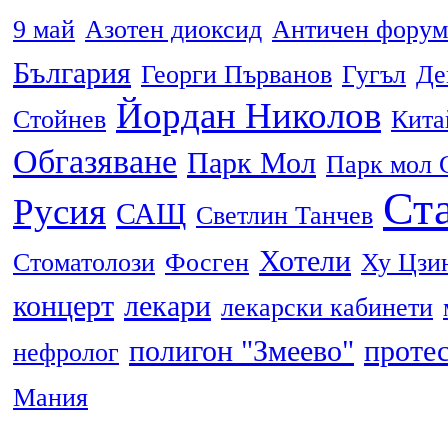
9 май
Азотен диоксид
Античен форум
България
Георги Първанов
Гугъл
Де
Йордан Николов
Стойнев
Кита
Обгазяване
Парк Мол
Парк мол 
Ста
Русия
САЩ
Светлин Танчев
Хотели
Стоматолози
Фосген
Ху Цзи
концерт
лекари
лекарски кабинети
полигон "Змеево"
проте
нефролог
Мания