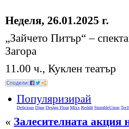
Неделя, 26.01.2025 г.
„Зайчето Питър“ – спекта
Загора
11.00 ч., Куклен театър
Популяризирай
Delicious
Digg
Design Float
Mixx
Reddit
StumbleUpon
Tech
«
Залесителната акция 