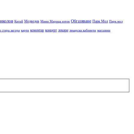
иколов
Обгазяване
Медведев
Парк Мол
Китай
Мини Марица изток
Парк мол
коментар
концерт
лекари
а стара загора
карти
лекарски кабинети
магазини