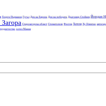
Йордан Н
я
Георги Първанов
Гугъл
Ден на Европа
Ден на победата
Драгомир Стойнев
 Загора
Хотели
Старозагорска област
Стоматолози
Фосген
Ху Цзинтао
автогар
трудничество
хотел Мания