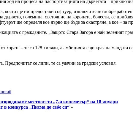
ия ход на процеса на паспортизацията на дърветата – приключил 
а, която ще ни предостави софтуер, изключително добре работе
на дървото, големина, състояние на короната, болести, се приба
туерът ще определя кое дърво ще бъде за окастряне, а кое – за 
икацията с гражданите. „Защото Стара Загора е най-зеленият гра
от хората – те са 128 хиляди, а амбицията е до края на мандата 
та. Предпочитат се липи, те са удачни за градски условия.
norati
лагородяваме местността „7-и километър“ на 18 януари
 в конкурса „Писма до себе си“
»