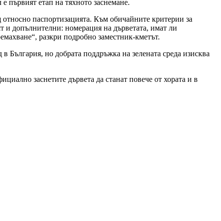
е първият етап на тяхното заснемане.
щ относно паспортизацията. Към обичайните критерии за
вят и допълнителни: номерация на дърветата, имат ли
премахване“, разкри подробно заместник-кметът.
д в България, но добрата поддръжка на зелената среда изисква
официално заснетите дървета да станат повече от хората и в