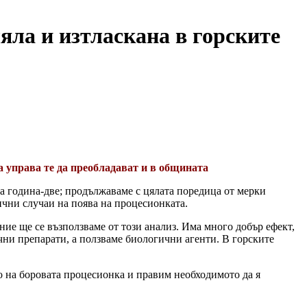
яла и изтласкана в горските
та управа те да преобладават и в общината
а година-две; продължаваме с цялата поредица от мерки
чни случаи на поява на процесионката.
ние ще се възползваме от този анализ. Има много добър ефект,
ични препарати, а ползваме биологични агенти. В горските
о на боровата процесионка и правим необходимото да я