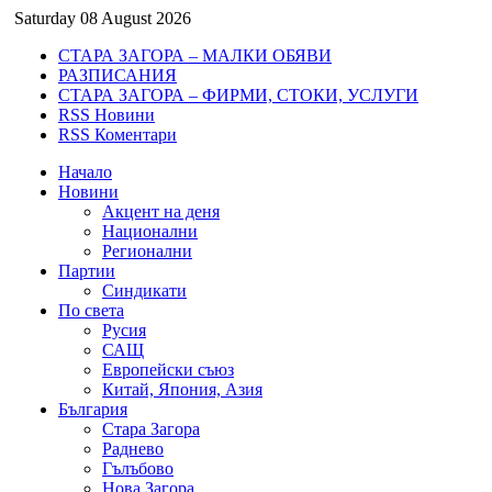
Saturday 08 August 2026
СТАРА ЗАГОРА – МАЛКИ ОБЯВИ
РАЗПИСАНИЯ
СТАРА ЗАГОРА – ФИРМИ, СТОКИ, УСЛУГИ
RSS Новини
RSS Коментари
Начало
Новини
Акцент на деня
Национални
Регионални
Партии
Синдикати
По света
Русия
САЩ
Европейски съюз
Китай, Япония, Азия
България
Стара Загора
Раднево
Гълъбово
Нова Загора