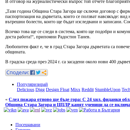
В отговор на журналистически въпрос той отчете благоприятн
„Тази година Община Стара Загора ще сключи договор с фирм
паспортизация на дърветата, които се ползват навсякъде: вид 
вътрешни болести, които ще бъдат изследвани и записани. Соф
Всичко това ще се следи в система, която ще подобри и комун
доста работа!“, припомни Радостин Танев.
Любопитен факт е, че в град Стара Загора дърветата са повече 
общината.
В градска среда през 2024 г. са засадени около нови 400 дърве
Популяризирай
Delicious
Digg
Design Float
Mixx
Reddit
StumbleUpon
Tech
«
След пожара отново ще бъде гора: С 24 хил. фиданки об
Община Стара Загора и ЦПЛР канят ученици да се включат
Посещавани
Горещи