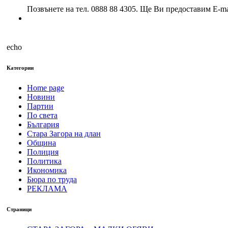
месеци
Позвънете на тел. 0888 88 4305. Ще Ви предоставим E-ma
echo
Категории
Home page
Новини
Партии
По света
България
Стара Загора на длан
Община
Полиция
Политика
Икономика
Бюра по труда
РЕКЛАМА
Страници