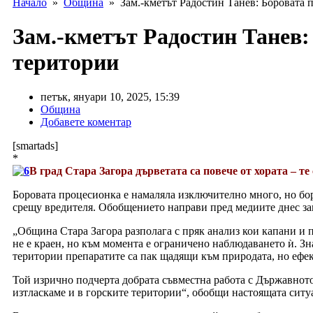
Начало
»
Община
» Зам.-кметът Радостин Танев: Боровата п
Зам.-кметът Радостин Танев:
територии
петък, януари 10, 2025, 15:39
Община
Добавете коментар
[smartads]
*
В град Стара Загора дърветата са повече от хората – те
Боровата процесионка е намаляла изключително много, но бор
срещу вредителя. Обобщението направи пред медиите днес за
„Община Стара Загора разполага с пряк анализ кои капани и п
не е краен, но към момента е ограничено наблюдаването ѝ. Зн
територии препаратите са пак щадящи към природата, но ефе
Той изрично подчерта добрата съвместна работа с Държавното
изтласкаме и в горските територии“, обобщи настоящата ситуа