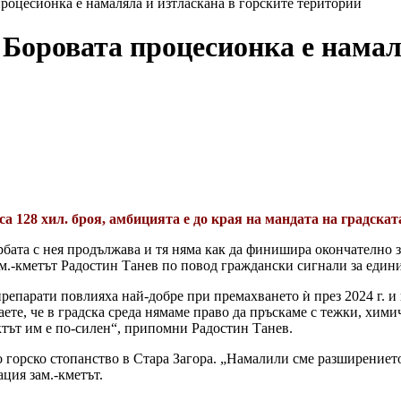
роцесионка е намаляла и изтласкана в горските територии
 Боровата процесионка е намал
 са 128 хил. броя, амбицията е до края на мандата на градска
бата с нея продължава и тя няма как да финишира окончателно з
м.-кметът Радостин Танев по повод граждански сигнали за едини
репарати повлияха най-добре при премахването ѝ през 2024 г. и 
аете, че в градска среда нямаме право да пръскаме с тежки, хим
ктът им е по-силен“, припомни Радостин Танев.
 горско стопанство в Стара Загора. „Намалили сме разширениет
ция зам.-кметът.