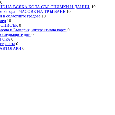
0
НЕ НА ВСЯКА КОЛА СЪС СНИМКИ И ДАННИ.
10
а Загора – ЧАСОВЕ НА ТРЪГВАНЕ
10
 в областните градове
10
мер
10
– СПИСЪК
0
па и България, интерактивна карта
0
 следващите дни
0
АГОРА
0
траната
0
, АВТОГАРИ
0