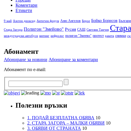
Коментари
Етикети
Бойко Борисов
Аню Ангелов
Българи
9 май
Азотен диоксид
Античен форум
Берое
Стара
Полигон "Змейово"
Русия
САЩ
Стара Загора
Светлин Танчев
полигон "Змеево"
протест
снимки
междуградски автобуси
митинг
нефролог
ракета
съ
Абонамент
Абониране за новини
Абониране за коментари
Абонамент по e-mail:
Полезни връзки
1. ПОДАЙ БЕЗПЛАТНА ОБЯВА
10
2. СТАРА ЗАГОРА – МАЛКИ ОБЯВИ
10
3. ОБЯВИ ОТ СТРАНАТА
10