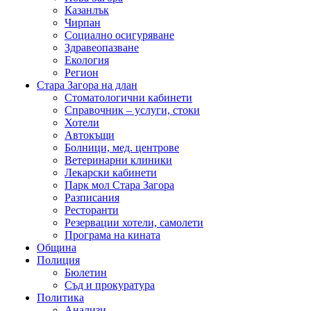
Казанлък
Чирпан
Социално осигуряване
Здравеопазване
Екология
Регион
Стара Загора на длан
Стоматологични кабинети
Справочник – услуги, стоки
Хотели
Автокъщи
Болници, мед. центрове
Ветеринарни клиники
Лекарски кабинети
Парк мол Стара Загора
Разписания
Ресторанти
Резервации хотели, самолети
Програма на кината
Община
Полиция
Бюлетин
Съд и прокуратура
Политика
Анализи