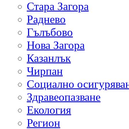
Стара Загора
Раднево
Гълъбово
Нова Загора
Казанлък
Чирпан
Социално осигурява
Здравеопазване
Екология
Регион