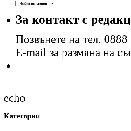
Архив
по
години
За контакт с редак
и
месеци
Позвънете на тел. 0888
E-mail за размяна на с
echo
Категории