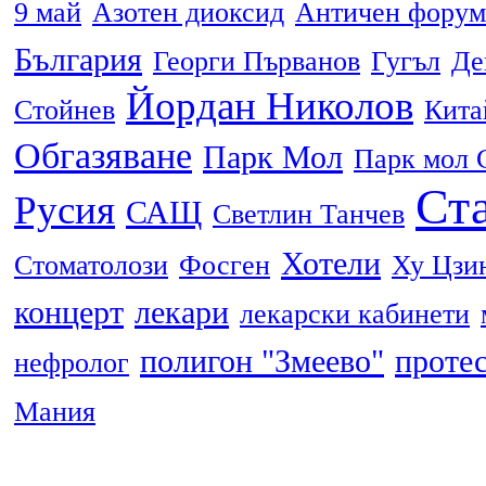
9 май
Азотен диоксид
Античен форум
България
Георги Първанов
Гугъл
Де
Йордан Николов
Стойнев
Кита
Обгазяване
Парк Мол
Парк мол 
Ста
Русия
САЩ
Светлин Танчев
Хотели
Стоматолози
Фосген
Ху Цзи
концерт
лекари
лекарски кабинети
полигон "Змеево"
проте
нефролог
Мания