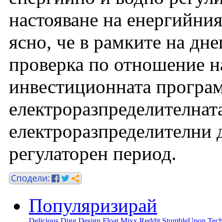
настояване на енергийни
ясно, че в рамките на д
проверка по отношение н
инвестиционната програм
електроразпределителнат
електроразпределителни 
регулаторен период.
Популяризирай
Delicious
Digg
Design Float
Mixx
Reddit
StumbleUpon
Tech