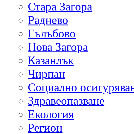
Стара Загора
Раднево
Гълъбово
Нова Загора
Казанлък
Чирпан
Социално осигурява
Здравеопазване
Екология
Регион