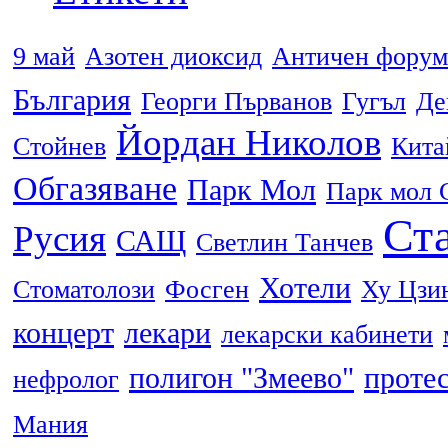
9 май
Азотен диоксид
Античен форум
България
Георги Първанов
Гугъл
Де
Йордан Николов
Стойнев
Кита
Обгазяване
Парк Мол
Парк мол 
Ста
Русия
САЩ
Светлин Танчев
Хотели
Стоматолози
Фосген
Ху Цзи
концерт
лекари
лекарски кабинети
полигон "Змеево"
проте
нефролог
Мания