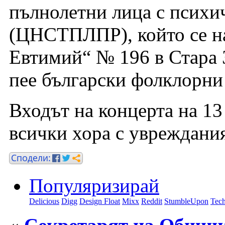
пълнолетни лица с психи
(ЦНСТПЛПР), който се на
Евтимий“ № 196 в Стара 
пее български фолклорни
Входът на концерта на 13
всички хора с увреждани
Популяризирай
Delicious
Digg
Design Float
Mixx
Reddit
StumbleUpon
Tech