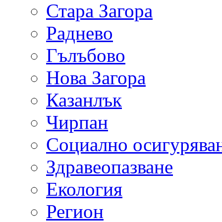
Стара Загора
Раднево
Гълъбово
Нова Загора
Казанлък
Чирпан
Социално осигурява
Здравеопазване
Екология
Регион