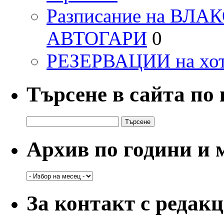
Разписание на ВЛ
АВТОГАРИ
0
РЕЗЕРВАЦИИ на хо
Търсене в сайта по
Търсене
за:
Архив по години и 
Архив
по
години
За контакт с редак
и
месеци