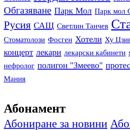
Обгазяване
Парк Мол
Парк мол 
Ста
Русия
САЩ
Светлин Танчев
Хотели
Стоматолози
Фосген
Ху Цзи
концерт
лекари
лекарски кабинети
полигон "Змеево"
проте
нефролог
Мания
Абонамент
Абониране за новини
Або