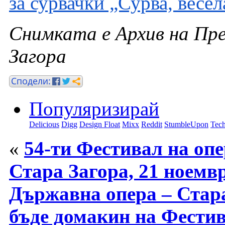
за сурвачки „Сурва, весел
Снимката е Архив на П
Загора
Популяризирай
Delicious
Digg
Design Float
Mixx
Reddit
StumbleUpon
Tech
«
54-ти Фестивал на опе
Стара Загора, 21 ноемвр
Държавна опера – Стара
бъде домакин на Фестив