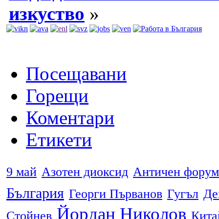
изкуство
»
Посещавани
Горещи
Коментари
Етикети
9 май
Азотен диоксид
Античен форум
България
Георги Първанов
Гугъл
Де
Йордан Николов
Стойнев
Кита