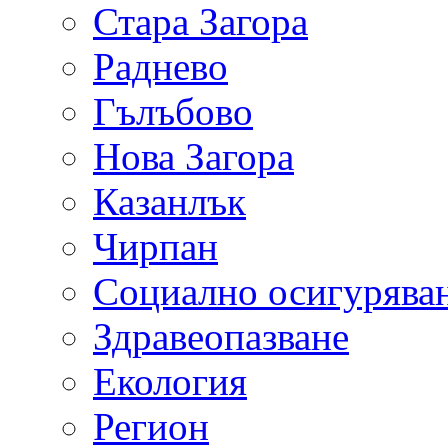
Стара Загора
Раднево
Гълъбово
Нова Загора
Казанлък
Чирпан
Социално осигурява
Здравеопазване
Екология
Регион