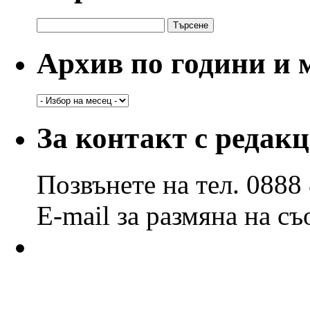
Търсене
за:
Архив по години и 
Архив
по
години
За контакт с редак
и
месеци
Позвънете на тел. 0888
E-mail за размяна на с