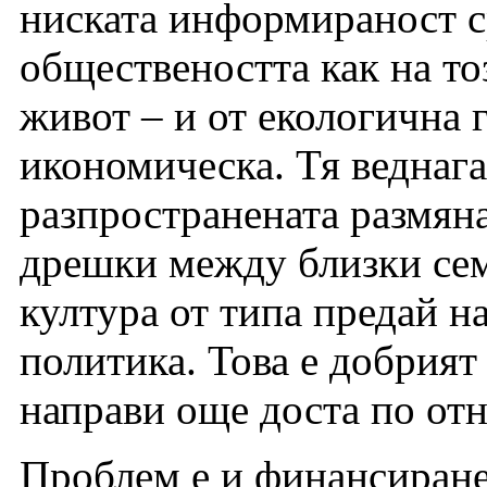
ниската информираност с
обществеността как на то
живот – и от екологична г
икономическа. Тя веднаг
разпространената размяна
дрешки между близки сем
култура от типа предай н
политика. Това е добрият
направи още доста по от
Проблем е и финансиранет