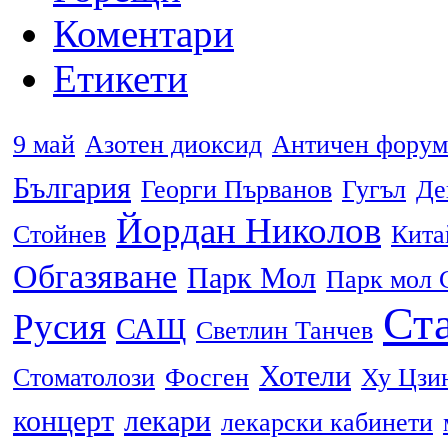
Коментари
Етикети
9 май
Азотен диоксид
Античен форум
България
Георги Първанов
Гугъл
Де
Йордан Николов
Стойнев
Кита
Обгазяване
Парк Мол
Парк мол 
Ста
Русия
САЩ
Светлин Танчев
Хотели
Стоматолози
Фосген
Ху Цзи
концерт
лекари
лекарски кабинети