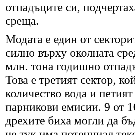
отпадъците си, подчертах
среща.
Модата е един от секторит
силно върху околната сре
млн. тона годишно отпадъ
Това е третият сектор, ко
количество вода и петият
парникови емисии. 9 от 1
дрехите биха могли да бъ
че тук има потенциал тек