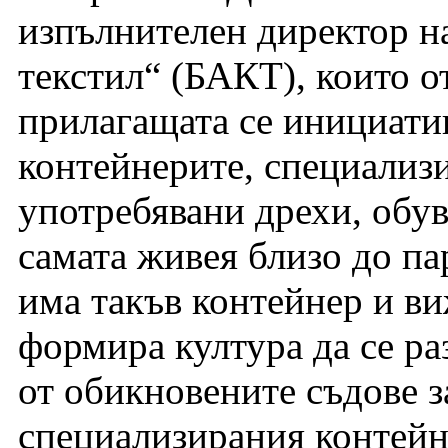
изпълнителен директор н
текстил“ (БАКТ), които 
прилагащата се инициати
контейнерите, специализи
употребявани дрехи, обув
самата живея близо до па
има такъв контейнер и ви
формира култура да се ра
от обикновените съдове з
специализирания контейн