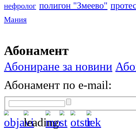
полигон "Змеево"
проте
нефролог
Мания
Абонамент
Абониране за новини
Або
Абонамент по e-mail: