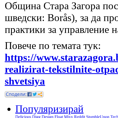
Община Стара Загора пос
шведски: Borås), за да п
практики за управление н
Повече по темата тук:
https://www.starazagora.
realizirat-tekstilnite-otp
shvetsiya
Популяризирай
Delicious
Digg
Design Float
Mixx
Reddit
StumbleUpon
Tech