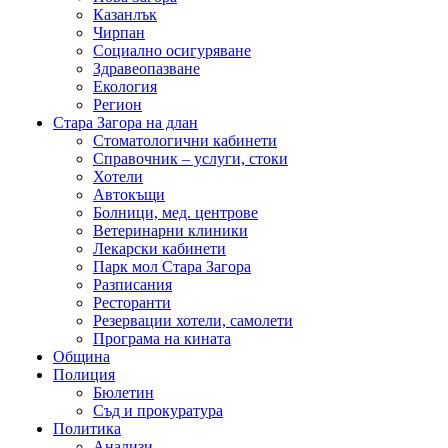
Казанлък
Чирпан
Социално осигуряване
Здравеопазване
Екология
Регион
Стара Загора на длан
Стоматологични кабинети
Справочник – услуги, стоки
Хотели
Автокъщи
Болници, мед. центрове
Ветеринарни клиники
Лекарски кабинети
Парк мол Стара Загора
Разписания
Ресторанти
Резервации хотели, самолети
Програма на кината
Община
Полиция
Бюлетин
Съд и прокуратура
Политика
Анализи