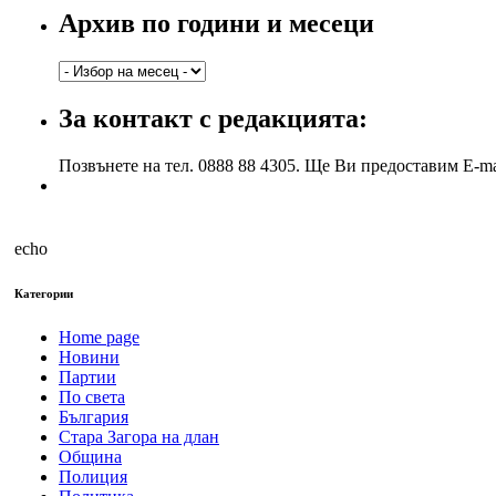
Архив по години и месеци
Архив
по
години
За контакт с редакцията:
и
месеци
Позвънете на тел. 0888 88 4305. Ще Ви предоставим E-ma
echo
Категории
Home page
Новини
Партии
По света
България
Стара Загора на длан
Община
Полиция