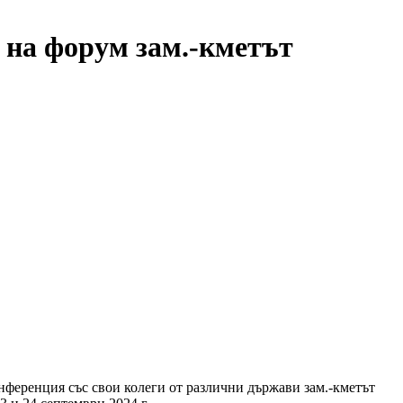
 на форум зам.-кметът
ференция със свои колеги от различни държави зам.-кметът