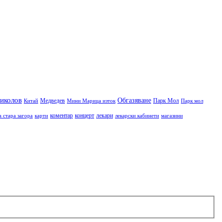
иколов
Обгазяване
Медведев
Парк Мол
Китай
Мини Марица изток
Парк мол
коментар
концерт
лекари
а стара загора
карти
лекарски кабинети
магазини