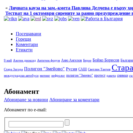
«
Личната кауза на зам.-кмета Павлина Делчева е върху хо
Тестват на 1 октомври сирените за ранно предупреждение 
Посещавани
Горещи
Коментари
Етикети
Бойко Борисов
Аню Ангелов
Българи
9 май
Азотен диоксид
Античен форум
Берое
Стара
Полигон "Змейово"
Русия
САЩ
Стара Загора
Светлин Танчев
полигон "Змеево"
протест
снимки
междуградски автобуси
митинг
нефролог
ракета
съ
Абонамент
Абониране за новини
Абониране за коментари
Абонамент по e-mail: