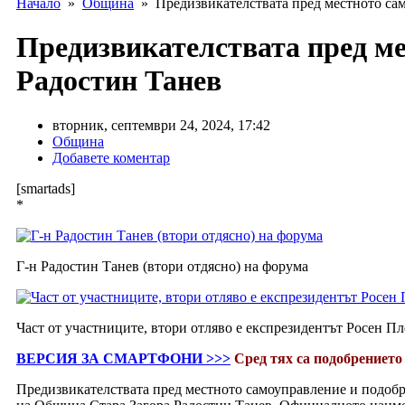
Начало
»
Община
» Предизвикателствата пред местното сам
Предизвикателствата пред ме
Радостин Танев
вторник, септември 24, 2024, 17:42
Община
Добавете коментар
[smartads]
*
Г-н Радостин Танев (втори отдясно) на форума
Част от участниците, втори отляво е експрезидентът Росен П
ВЕРСИЯ ЗА СМАРТФОНИ >>>
Сред тях са подобрението
Предизвикателствата пред местното самоуправление и подобр