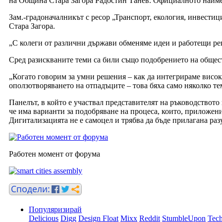
на Община Стара Загора Радостин Танев. Официалното наименов
Зам.-градоначалникът с ресор „Транспорт, екология, инвести
Стара Загора.
„С колеги от различни държави обменяме идеи и работещи реш
Сред разискваните теми са били също подобрението на общест
„Когато говорим за умни решения – как да интегрираме висок
оползотворяването на отпадъците – това бяха само няколко т
Панелът, в който е участвал представителят на ръководствот
че има варианти за подобряване на процеса, които, приложени
Дигитализацията не е самоцел и трябва да бъде прилагана ра
Работен момент от форума
Популяризирай
Delicious
Digg
Design Float
Mixx
Reddit
StumbleUpon
Tech