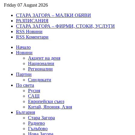
Friday 07 August 2026
СТАРА ЗАГОРА – МАЛКИ ОБЯВИ
РАЗПИСАНИЯ
СТАРА ЗАГОРА – ФИРМИ, СТОКИ, УСЛУГИ
RSS Новини
RSS Коментари
Начало
Новини
Акцент на деня
Национални
Регионални
Партии
Синдикати
По света
Русия
САЩ
Европейски съюз
Китай, Япония, Азия
България
Стара Загора
Раднево
Гълъбово
Нова Загора