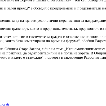
ание на форума е „Smart Cities Assembly“, той се проведе на 23
ции и зелен преход“ е обсъдил с предприемачи и представители 
ения, за да начертаем реалистични перспективи за надграждане 
вения транспорт, както и предизвикателствата, пред които е из
ите технологии в системите за трафик и осветление, възможност
еми, които бяха коментирани по време на форума“, обобщи Радос
о на Община Стара Загора, е бил на тема „Икономическият аспект
 на практика, да бъдат рентабилни и в полза на хората. В Общин
зумно и където е възможно“, подчерта в заключение Радостин Тан
norati