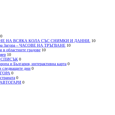
0
НЕ НА ВСЯКА КОЛА СЪС СНИМКИ И ДАННИ.
10
а Загора – ЧАСОВЕ НА ТРЪГВАНЕ
10
 в областните градове
10
мер
10
– СПИСЪК
0
па и България, интерактивна карта
0
 следващите дни
0
АГОРА
0
траната
0
, АВТОГАРИ
0