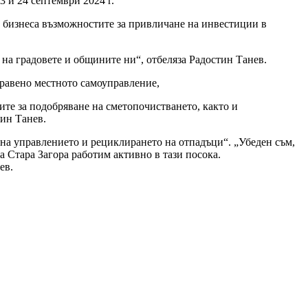
 и 24 септември 2024 г.
на бизнеса възможностите за привличане на инвестиции в
на градовете и общините ни“, отбеляза Радостин Танев.
правено местното самоуправление,
ите за подобряване на сметопочистването, както и
тин Танев.
 на управлението и рециклирането на отпадъци“. „Убеден съм,
а Стара Загора работим активно в тази посока.
ев.