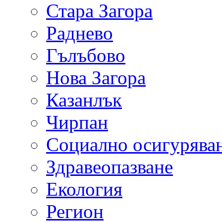
Стара Загора
Раднево
Гълъбово
Нова Загора
Казанлък
Чирпан
Социално осигурява
Здравеопазване
Екология
Регион