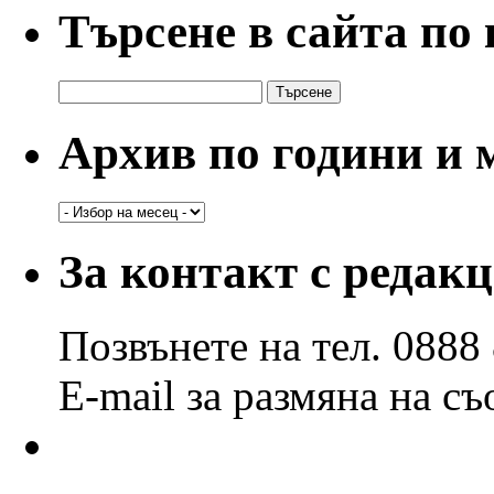
Търсене в сайта по
Търсене
за:
Архив по години и 
Архив
по
години
За контакт с редак
и
месеци
Позвънете на тел. 0888
E-mail за размяна на с