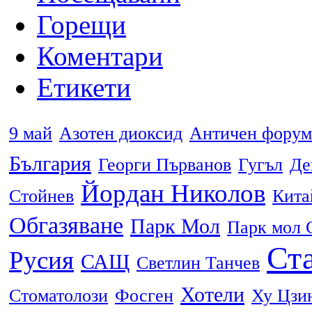
Горещи
Коментари
Етикети
9 май
Азотен диоксид
Античен форум
България
Георги Първанов
Гугъл
Де
Йордан Николов
Стойнев
Кита
Обгазяване
Парк Мол
Парк мол 
Ста
Русия
САЩ
Светлин Танчев
Хотели
Стоматолози
Фосген
Ху Цзи