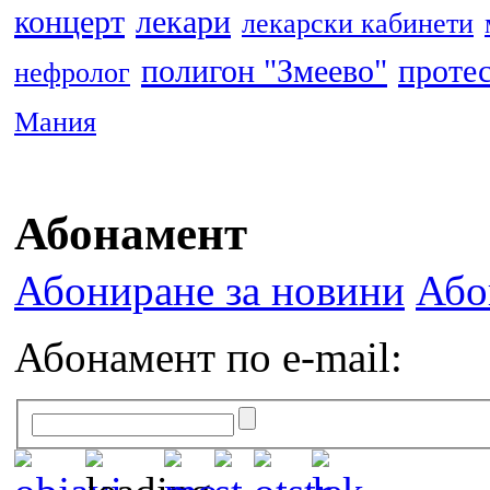
концерт
лекари
лекарски кабинети
полигон "Змеево"
проте
нефролог
Мания
Абонамент
Абониране за новини
Або
Абонамент по e-mail: