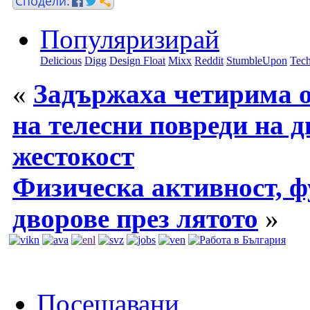
Популяризирай
Delicious
Digg
Design Float
Mixx
Reddit
StumbleUpon
Tech
«
Задържаха четирима 
на телесни повреди на д
жестокост
Физическа активност, ф
дворове през лятото
»
Посещавани