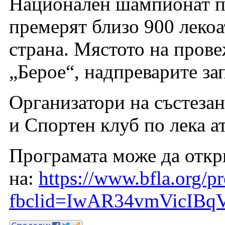
Национален шампионат по
премерят близо 900 лекоа
страна. Мястото на пров
„Берое“, надпреварите зап
Организатори на състеза
и Спортен клуб по лека а
Програмата може да откр
на:
https://www.bfla.org/p
fbclid=IwAR34vmVicIB