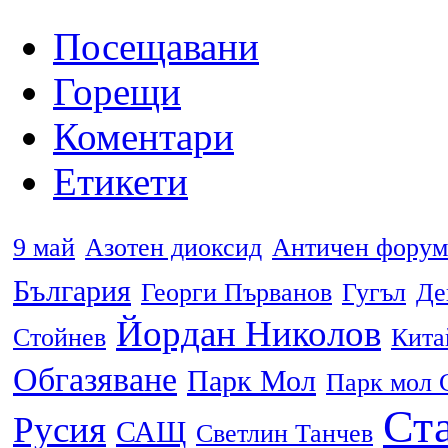
Посещавани
Горещи
Коментари
Етикети
9 май
Азотен диоксид
Античен форум
България
Георги Първанов
Гугъл
Де
Йордан Николов
Стойнев
Кита
Обгазяване
Парк Мол
Парк мол 
Ста
Русия
САЩ
Светлин Танчев