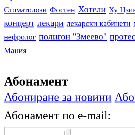
Хотели
Стоматолози
Фосген
Ху Цзи
концерт
лекари
лекарски кабинети
полигон "Змеево"
проте
нефролог
Мания
Абонамент
Абониране за новини
Або
Абонамент по e-mail: