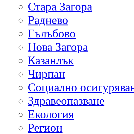
Стара Загора
Раднево
Гълъбово
Нова Загора
Казанлък
Чирпан
Социално осигурява
Здравеопазване
Екология
Регион