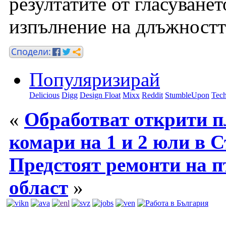
резултатите от гласуванет
изпълнение на длъжностт
Популяризирай
Delicious
Digg
Design Float
Mixx
Reddit
StumbleUpon
Tech
«
Обработват открити п
комари на 1 и 2 юли в 
Предстоят ремонти на 
област
»