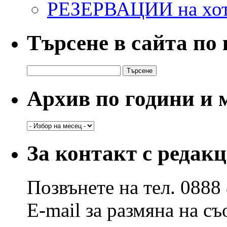
РЕЗЕРВАЦИИ на хо
Търсене в сайта по
Търсене
за:
Архив по години и 
Архив
по
години
За контакт с редак
и
месеци
Позвънете на тел. 0888
E-mail за размяна на с