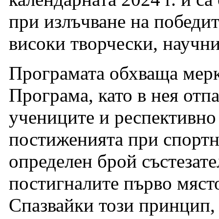
при излъчване на победит
високи творчески, научн
Програмата обхваща мерк
Програма, като в нея отпа
учениците и респективно 
постиженията при спортн
определен брой състезате
постигналите първо мяст
Спазвайки този принцип,