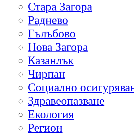
Стара Загора
Раднево
Гълъбово
Нова Загора
Казанлък
Чирпан
Социално осигурява
Здравеопазване
Екология
Регион