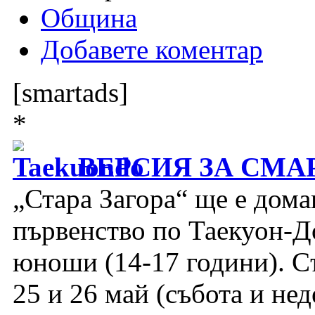
Община
Добавете коментар
[smartads]
*
ВЕРСИЯ ЗА СМА
„Стара Загора“ ще е дом
първенство по Таекуон-До
юноши (14-17 години). Съ
25 и 26 май (събота и нед