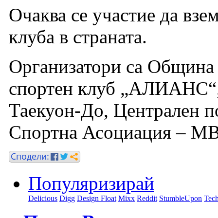
Очаква се участие да взем
клуба в страната.
Организатори са Община
спортен клуб „АЛИАНС“,
Таекуон-До, Централен п
Спортна Асоциация – МВ
Популяризирай
Delicious
Digg
Design Float
Mixx
Reddit
StumbleUpon
Tech