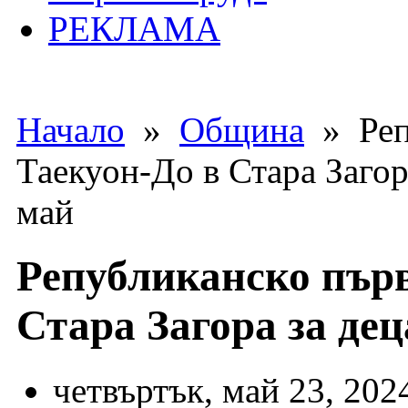
РЕКЛАМА
Начало
»
Община
» Реп
Таекуон-До в Стара Загор
май
Републиканско първ
Стара Загора за де
четвъртък, май 23, 202