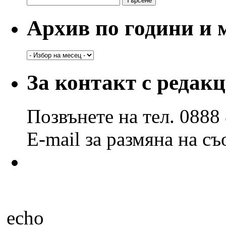
за:
Архив по години и 
Архив
по
години
За контакт с редак
и
месеци
Позвънете на тел. 0888
E-mail за размяна на с
echo