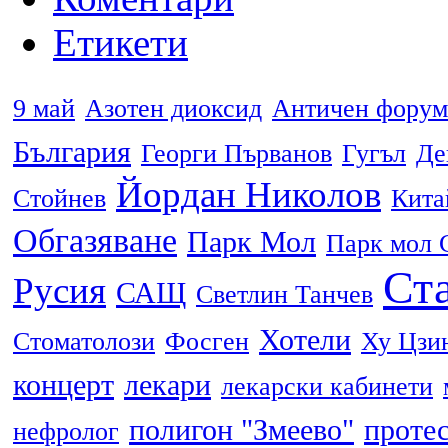
Етикети
9 май
Азотен диоксид
Античен форум
България
Георги Първанов
Гугъл
Де
Йордан Николов
Стойнев
Кита
Обгазяване
Парк Мол
Парк мол 
Ста
Русия
САЩ
Светлин Танчев
Хотели
Стоматолози
Фосген
Ху Цзи
концерт
лекари
лекарски кабинети
полигон "Змеево"
проте
нефролог