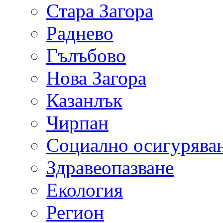
Стара Загора
Раднево
Гълъбово
Нова Загора
Казанлък
Чирпан
Социално осигурява
Здравеопазване
Екология
Регион