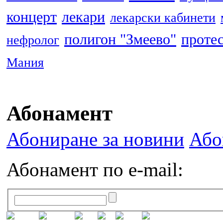
концерт
лекари
лекарски кабинети
полигон "Змеево"
проте
нефролог
Мания
Абонамент
Абониране за новини
Або
Абонамент по e-mail: