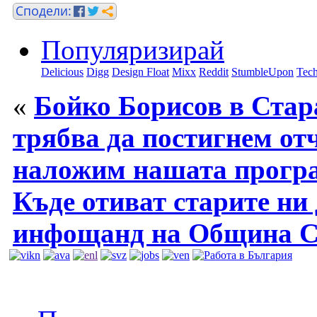
Популяризирай
Delicious
Digg
Design Float
Mixx
Reddit
StumbleUpon
Tech
«
Бойко Борисов в Стара
трябва да постигнем отч
наложим нашата прогр
Къде отиват старите ни
инфощанд на Община С