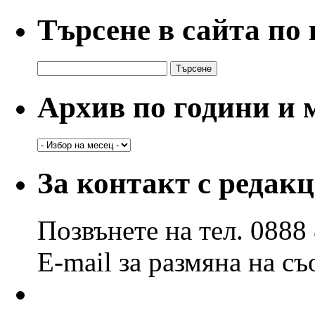
Търсене в сайта по
Търсене
за:
Архив по години и 
Архив
по
години
За контакт с редак
и
месеци
Позвънете на тел. 0888
E-mail за размяна на с