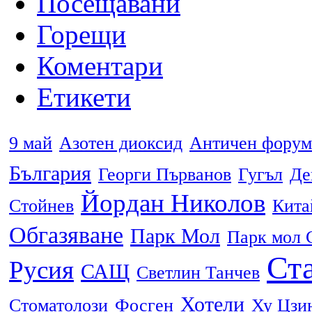
Посещавани
Горещи
Коментари
Етикети
9 май
Азотен диоксид
Античен форум
България
Георги Първанов
Гугъл
Де
Йордан Николов
Стойнев
Кита
Обгазяване
Парк Мол
Парк мол 
Ста
Русия
САЩ
Светлин Танчев
Хотели
Стоматолози
Фосген
Ху Цзи