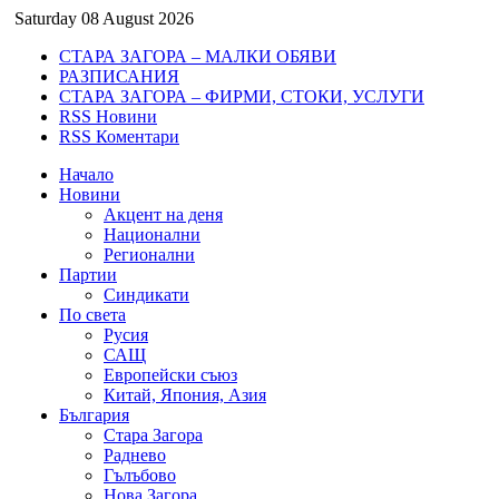
Saturday 08 August 2026
СТАРА ЗАГОРА – МАЛКИ ОБЯВИ
РАЗПИСАНИЯ
СТАРА ЗАГОРА – ФИРМИ, СТОКИ, УСЛУГИ
RSS Новини
RSS Коментари
Начало
Новини
Акцент на деня
Национални
Регионални
Партии
Синдикати
По света
Русия
САЩ
Европейски съюз
Китай, Япония, Азия
България
Стара Загора
Раднево
Гълъбово
Нова Загора