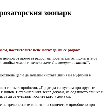
розагорския зоопарк
заем, посетителите вече могат да им се радват
 период от време за радост на посетителите. „Колегите от
ме двойка мъжка и женска лами
(на втората снимка)
“,
ществена цел е да запазим чистата линия на муфлони в
ивот и нямат проблеми. „Преди да ги пуснем при другите
н Илинов. Ветеринарният лекар добави, че бодливото свинче и
 за да се чувстват гостите като у дома си.
ие на тревопасните животни, а свинчето е приобщено при