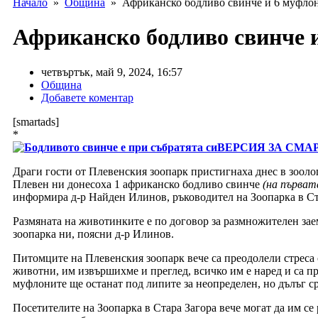
Начало
»
Община
» Африканско бодливо свинче и 6 муфлона
Африканско бодливо свинче и
четвъртък, май 9, 2024, 16:57
Община
Добавете коментар
[smartads]
*
ВЕРСИЯ ЗА СМА
Драги гости от Плевенския зоопарк пристигнаха днес в зоолог
Плевен ни донесоха 1 африканско бодливо свинче
(на първат
информира д-р Найден Илинов, ръководител на Зоопарка в Ст
Размяната на животинките е по договор за размножителен зае
зоопарка ни, поясни д-р Илинов.
Питомците на Плевенския зоопарк вече са преодолели стреса 
животни, им извършихме и преглед, всичко им е наред и са п
муфлоните ще останат под липите за неопределен, но дълъг сро
Посетителите на Зоопарка в Стара Загора вече могат да им с