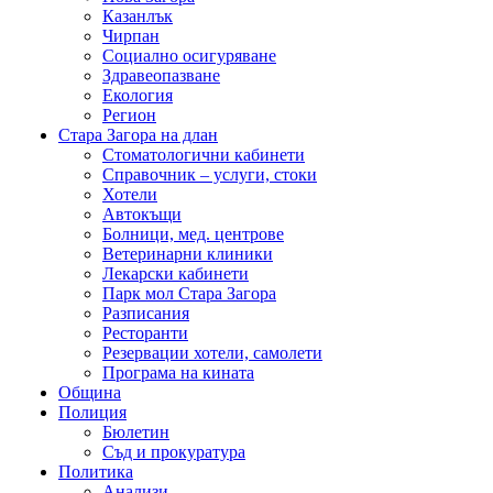
Казанлък
Чирпан
Социално осигуряване
Здравеопазване
Екология
Регион
Стара Загора на длан
Стоматологични кабинети
Справочник – услуги, стоки
Хотели
Автокъщи
Болници, мед. центрове
Ветеринарни клиники
Лекарски кабинети
Парк мол Стара Загора
Разписания
Ресторанти
Резервации хотели, самолети
Програма на кината
Община
Полиция
Бюлетин
Съд и прокуратура
Политика
Анализи