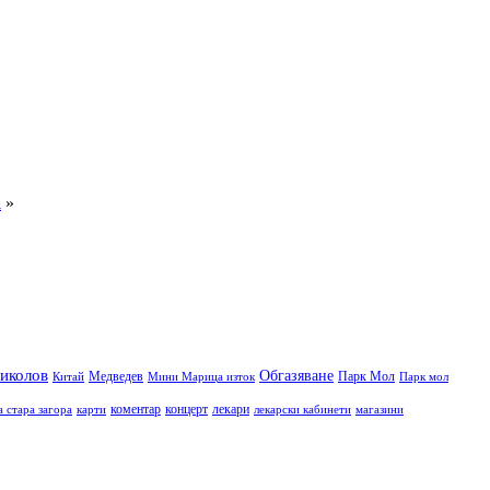
а
»
иколов
Обгазяване
Медведев
Парк Мол
Китай
Мини Марица изток
Парк мол
коментар
концерт
лекари
а стара загора
карти
лекарски кабинети
магазини