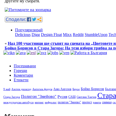
другите му събратя.
Популяризирай
Delicious
Digg
Design Float
Mixx
Reddit
StumbleUpon
Tech
«
Над 100 участници ще стъпят на сцената на „Цветовете н
Бойко Борисов в Стара Загора: На тези избори трябва да 
Посещавани
Горещи
Коментари
Етикети
Бойко Борисов
Аню Ангелов
Българи
9 май
Азотен диоксид
Античен форум
Берое
Стара
Полигон "Змейово"
Русия
САЩ
Стара Загора
Светлин Танчев
полигон "Змеево"
протест
снимки
междуградски автобуси
митинг
нефролог
ракета
съ