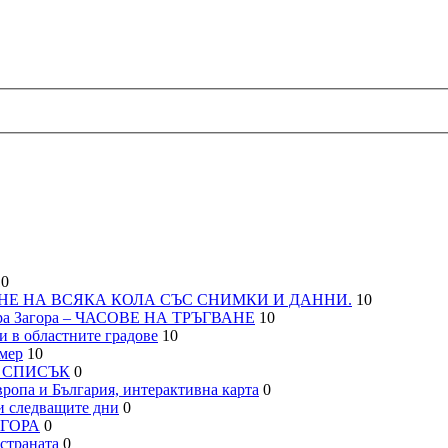
0
НЕ НА ВСЯКА КОЛА СЪС СНИМКИ И ДАННИ.
10
а Загора – ЧАСОВЕ НА ТРЪГВАНЕ
10
 в областните градове
10
мер
10
– СПИСЪК
0
па и България, интерактивна карта
0
 следващите дни
0
АГОРА
0
траната
0