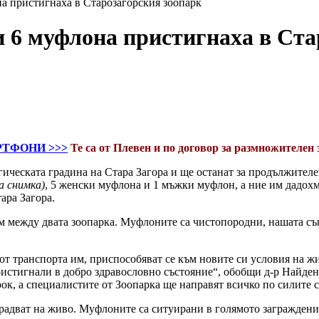
 пристигнаха в Старозагорския зоопарк
 6 муфлона пристигнаха в Ста
РТФОНИ >>>
Те са от Плевен и по договор за размножителен 
ическата градина на Стара Загора и ще останат за продължителен
а снимка)
, 5 женски муфлона и 1 мъжки муфлон, а ние им дадох
ара Загора.
м между двата зоопарка. Муфлоните са чистопородни, нашата съ
от транспорта им, приспособяват се към новите си условия на ж
ристигнали в добро здравословно състояние“, обобщи д-р Найде
к, а специалистите от Зоопарка ще направят всичко по силите си,
е радват на живо. Муфлоните са ситуирани в голямото загражден