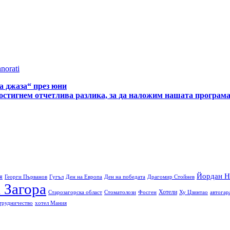
norati
а джаза“ през юни
постигнем отчетлива разлика, за да наложим нашата програм
Йордан Н
я
Георги Първанов
Гугъл
Ден на Европа
Ден на победата
Драгомир Стойнев
 Загора
Хотели
Старозагорска област
Стоматолози
Фосген
Ху Цзинтао
автогар
трудничество
хотел Мания