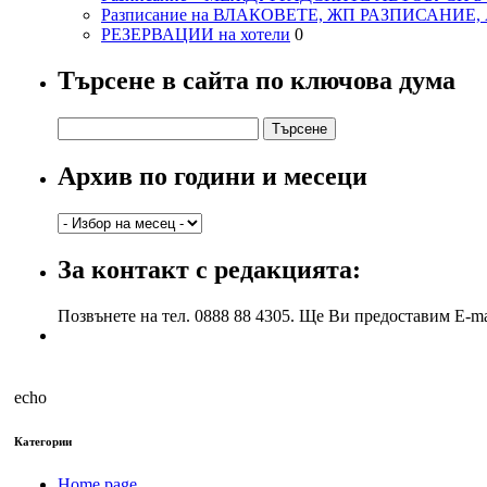
Разписание на ВЛАКОВЕТЕ, ЖП РАЗПИСАНИЕ
РЕЗЕРВАЦИИ на хотели
0
Търсене в сайта по ключова дума
Търсене
за:
Архив по години и месеци
Архив
по
години
За контакт с редакцията:
и
месеци
Позвънете на тел. 0888 88 4305. Ще Ви предоставим E-ma
echo
Категории
Home page