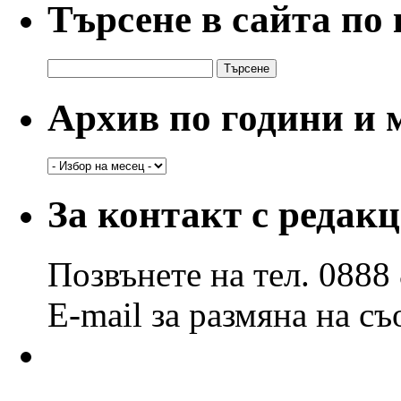
Търсене в сайта по
Търсене
за:
Архив по години и 
Архив
по
години
За контакт с редак
и
месеци
Позвънете на тел. 0888
E-mail за размяна на с