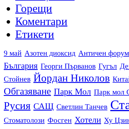
Горещи
Коментари
Етикети
9 май
Азотен диоксид
Античен форум
България
Георги Първанов
Гугъл
Де
Йордан Николов
Стойнев
Кита
Обгазяване
Парк Мол
Парк мол 
Ста
Русия
САЩ
Светлин Танчев
Хотели
Стоматолози
Фосген
Ху Цзи