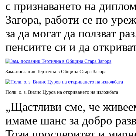
с признаването на диплом
Загора, работи се по уре
за да могат да ползват ра
пенсиите си и да открива
Зам.-посланик Тертична в Община Стара Загора
Полк. о. з. Вилис Цуров на откриването на изложбата
„Щастливи сме, че живеем
имаме шанс за добро разв
Този просперитет и мирн