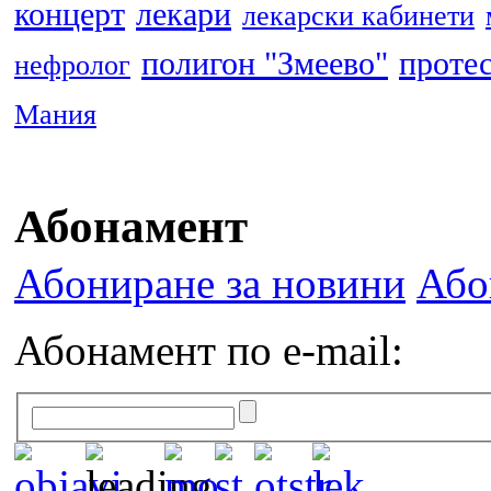
концерт
лекари
лекарски кабинети
полигон "Змеево"
проте
нефролог
Мания
Абонамент
Абониране за новини
Або
Абонамент по e-mail: