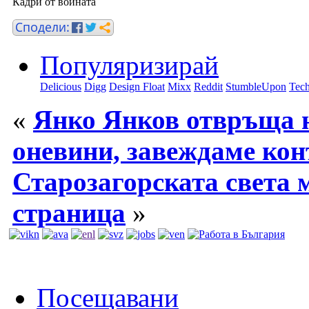
Кадри от войната
Популяризирай
Delicious
Digg
Design Float
Mixx
Reddit
StumbleUpon
Tech
«
Янко Янков отвръща н
оневини, завеждаме кон
Старозагорската света 
страница
»
Посещавани