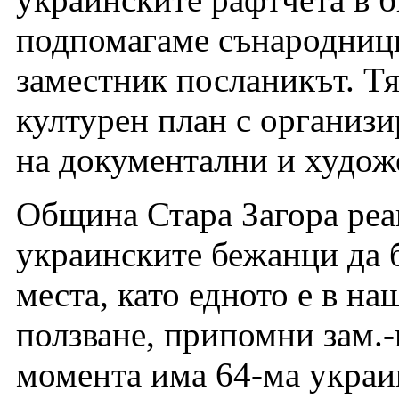
подпомагаме сънародници
заместник посланикът. Т
културен план с организ
на документални и худож
Община Стара Загора реа
украинските бежанци да 
места, като едното е в н
ползване, припомни зам.
момента има 64-ма украин