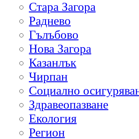
Стара Загора
Раднево
Гълъбово
Нова Загора
Казанлък
Чирпан
Социално осигурява
Здравеопазване
Екология
Регион