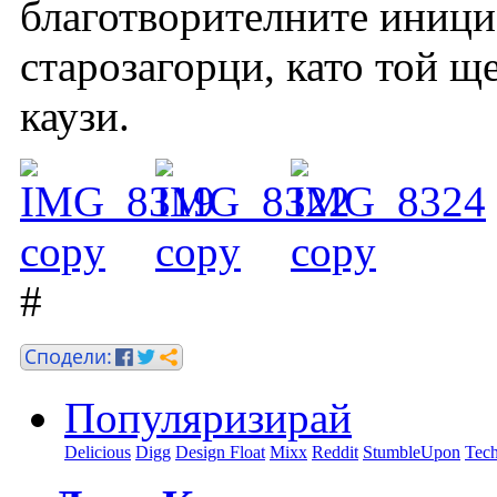
благотворителните иници
старозагорци, като той щ
каузи.
#
Популяризирай
Delicious
Digg
Design Float
Mixx
Reddit
StumbleUpon
Tech