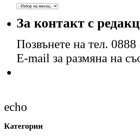
Архив
по
години
За контакт с редак
и
месеци
Позвънете на тел. 0888
E-mail за размяна на с
echo
Категории