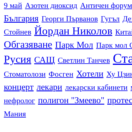
9 май
Азотен диоксид
Античен форум
България
Георги Първанов
Гугъл
Де
Йордан Николов
Стойнев
Кита
Обгазяване
Парк Мол
Парк мол 
Ста
Русия
САЩ
Светлин Танчев
Хотели
Стоматолози
Фосген
Ху Цзи
концерт
лекари
лекарски кабинети
полигон "Змеево"
проте
нефролог
Мания