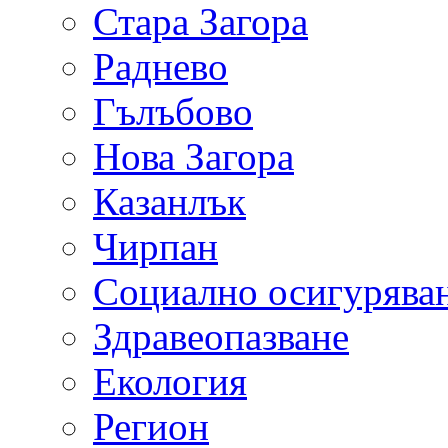
Стара Загора
Раднево
Гълъбово
Нова Загора
Казанлък
Чирпан
Социално осигурява
Здравеопазване
Екология
Регион