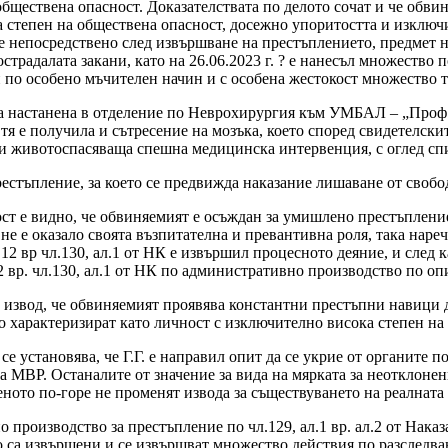
обществена опасност. Доказателствата по делото сочат и че обв
ка степен на обществена опасност, досежно упоритостта и изклю
е непосредствено след извършване на престъплението, предмет н
традалата закани, като на 26.06.2023 г. ? е нанесъл множество 
и по особено мъчителен начин и с особена жестокост множество
а настанена в отделение по Неврохирургия към УМБАЛ – „Проф. д
тя е получила и сътресение на мозъка, което според свидетелски
на и животоспасяваща спешна медицинска интервенция, с оглед сп
стъпление, за което се предвижда наказание лишаване от свобода
ст е видно, че обвиняемият е осъждан за умишлено престъпление
е не е оказало своята възпитателна и превантивна роля, така нар
12 вр чл.130, ал.1 от НК е извършил процесното деяние, и след к
2 вр. чл.130, ал.1 от НК по административно производство по оп
ан извод, че обвиняемият проявява константни престъпни навици
о характеризират като личност с изключително висока степен на
е установява, че Г.Г. е направил опит да се укрие от органите п
на МВР. Останалите от значение за вида на мярката за неотклоне
ното по-горе не променят извода за съществуването на реалната 
производство за престъпление по чл.129, ал.1 вр. ал.2 от Наказате
то са извършени и се извършват множество действия по разследва