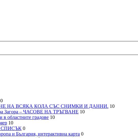
0
НЕ НА ВСЯКА КОЛА СЪС СНИМКИ И ДАННИ.
10
а Загора – ЧАСОВЕ НА ТРЪГВАНЕ
10
 в областните градове
10
мер
10
– СПИСЪК
0
па и България, интерактивна карта
0