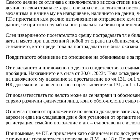
Самото деяние се отличава с изключително висока степен на 
деяние от своя страна се характеризира с изключителна висо
механизма и начина му на извършване, наличието на данни, ч
Г.Г.е пристъпил към реално изпълнение на отправените към пос
данни, че при този случай на пострадалата са били причинен
След извършеното посегателство срещу пострадалата тя е бил
дата и място при нанесения й побой от страна на обвиняемия, 
съзнанието, като преди това на пострадалата й е била оказа
Повдигнатото обвинение по отношение на обвиняемия е за пре
От изисканото и приложено по делото свидетелство за съдимо
пробация. Наказанието е в сила от 30.01.2023г. Това осъждан
на наложеното му наказание за престъпление по чл.131, ал.1 т.
НК, досежно извършено от него престъпление чл.131, ал.1 т.1
От доказателствата по делото може да се направи и обоснов
спрямо различни физически лица, които обстоятелства също г
От друга страна от приложените по делото докладни записки, с
адреси и едва на следващия ден е бил установен от органите 
регистрация, семейно положение и др. – съпоставени с изложе
Припомняме, че Г.Г. е привлечен като обвиняем и по досъдебно 
е причинил средна телесна повреда на Д.М., на 18 г. По дело