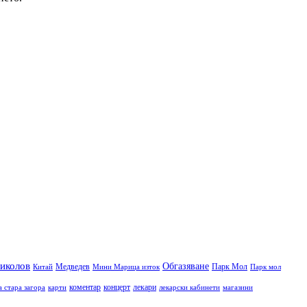
иколов
Обгазяване
Медведев
Парк Мол
Китай
Мини Марица изток
Парк мол
коментар
концерт
лекари
а стара загора
карти
лекарски кабинети
магазини