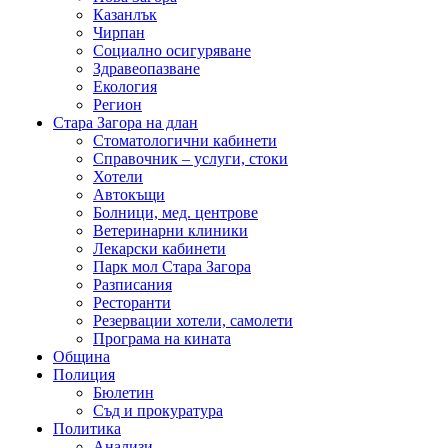
Казанлък
Чирпан
Социално осигуряване
Здравеопазване
Екология
Регион
Стара Загора на длан
Стоматологични кабинети
Справочник – услуги, стоки
Хотели
Автокъщи
Болници, мед. центрове
Ветеринарни клиники
Лекарски кабинети
Парк мол Стара Загора
Разписания
Ресторанти
Резервации хотели, самолети
Програма на кината
Община
Полиция
Бюлетин
Съд и прокуратура
Политика
Анализи