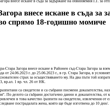
гора внесе искане в съда за задържане на обвиняемия Г.Г. за о
гора внесе искане в съда за з
тво спрямо 18-годишно момиче
ура-Стара Загора внесе искане в Районен съд-Стара Загора за вз
иода от 24.06.2023 г. до 25.06.2023 г., в гр. Стара Загора, в усло
основателен страх за осъществяването му. На два пъти той изпрат
 вр.ал. 1 вр. чл. 26 от НК.
 разпитани са свидетели и са събрани писмени доказателства, н
ия“. По делото са събрани достатъчно данни и доказателства, от
ривлечен в това качество /разпити на свидетели, извлечения от
ледване пострадалата жена, която ще бъде изготвена до 10 дни/.