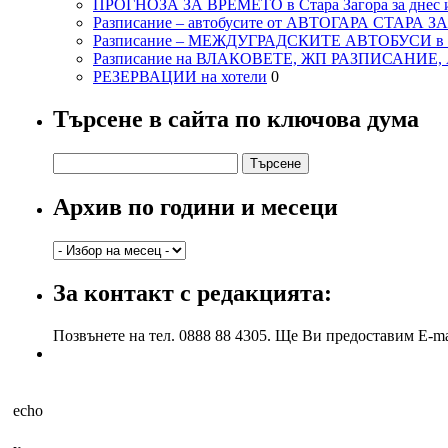
ПРОГНОЗА ЗА ВРЕМЕТО в Стара Загора за днес и
Разписание – автобусите от АВТОГАРА СТАРА З
Разписание – МЕЖДУГРАДСКИТЕ АВТОБУСИ в с
Разписание на ВЛАКОВЕТЕ, ЖП РАЗПИСАНИЕ
РЕЗЕРВАЦИИ на хотели
0
Търсене в сайта по ключова дума
Търсене
за:
Архив по години и месеци
Архив
по
години
За контакт с редакцията:
и
месеци
Позвънете на тел. 0888 88 4305. Ще Ви предоставим E-ma
echo