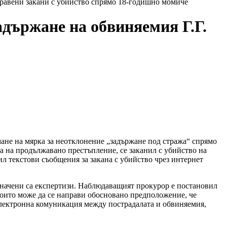
тправени закани с убийство спрямо 18-годишно момиче
адържане на обвиняемия Г.Г.
емане на мярка за неотклонение „задържане под стража“ спрямо
вията на продължавано престъпление, се заканил с убийство на
ил текстови съобщения за закана с убийство чрез интернет
азначени са експертизи. Наблюдаващият прокурор е постановил
 които може да се направи обосновано предположение, че
 електронна комуникация между пострадалата и обвиняемия,