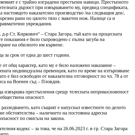
иняемият е с трайно изградени престъпни навици. Престъпното
чителната дързост при извършването му, предвид спецификата,
а настоящото наказателно производство /на следващия ден/,
порезни рани по цялото тяло с макетен нож. Налице са и
 травматични увреждания.
-р Ст. Киркович“ – Стара Загора, тъй като на процесната
те показания е било съпроводено с пълна загуба на
иране на обилното им кървене.
 за срок от една до шест години.
 от общ характер, като му е било наложено наказание –
ечената индивидуална превенция, като по време на изтърпяване
ато е бил освободен от наказателна отговорност по чл. 78 а от
иса на Военен съд – Пловдив.
 да извършва престъпления срещу телесната неприкосновеност
 обществена опасност.
о разледването, като същият е напуснал известните по делото
ние обстоятелства – наличието на постоянна адресна
опасност по смисъла на закона.
лния кодекс – за това, че на 26.06.2023 г. в гр. Стара Загора
нето.