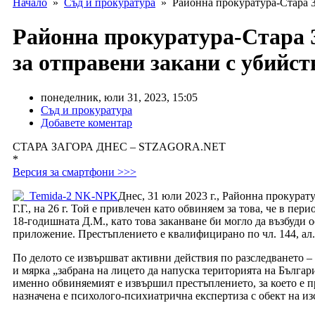
Начало
»
Съд и прокуратура
» Районна прокуратура-Стара За
Районна прокуратура-Стара За
за отправени закани с убийс
понеделник, юли 31, 2023, 15:05
Съд и прокуратура
Добавете коментар
СТАРА ЗАГОРА ДНЕС – STZAGORA.NET
*
Версия за смартфони >>>
Днес, 31 юли 2023 г., Районна прокурат
Г.Г., на 26 г. Той е привлечен като обвиняем за това, че в пер
18-годишната Д.М., като това заканване би могло да възбуди 
приложение. Престъплението е квалифицирано по чл. 144, ал.3,
По делото се извършват активни действия по разследването –
и мярка „забрана на лицето да напуска територията на Българ
именно обвиняемият е извършил престъплението, за което е п
назначена е психолого-психиатрична експертиза с обект на изс