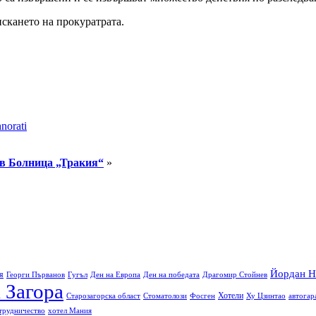
искането на прокуратрата.
norati
 в Болница „Тракия“
»
Йордан Н
я
Георги Първанов
Гугъл
Ден на Европа
Ден на победата
Драгомир Стойнев
 Загора
Хотели
Старозагорска област
Стоматолози
Фосген
Ху Цзинтао
автогар
трудничество
хотел Мания