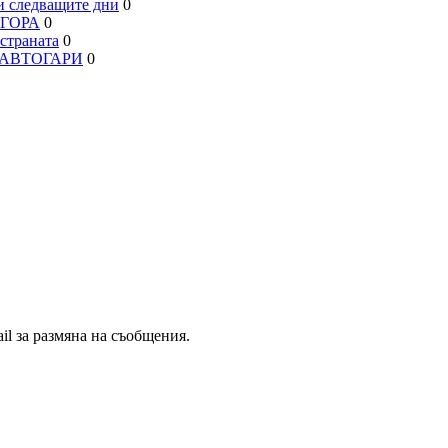
 следващите дни
0
АГОРА
0
траната
0
, АВТОГАРИ
0
il за размяна на съобщения.