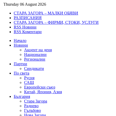
Thursday 06 August 2026
СТАРА ЗАГОРА – МАЛКИ ОБЯВИ
РАЗПИСАНИЯ
СТАРА ЗАГОРА – ФИРМИ, СТОКИ, УСЛУГИ
RSS Новини
RSS Коментари
Начало
Новини
Акцент на деня
Национални
Регионални
Партии
Синдикати
По света
Русия
САЩ
Европейски съюз
Китай, Япония, Азия
България
Стара Загора
Раднево
Гълъбово
Нова Загора