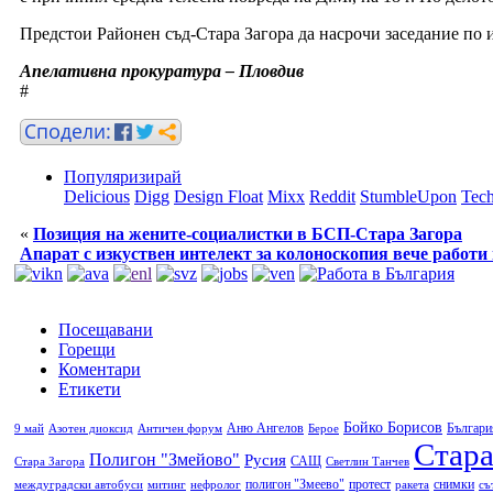
Предстои Районен съд-Стара Загора да насрочи заседание по 
Апелативна прокуратура – Пловдив
#
Популяризирай
Delicious
Digg
Design Float
Mixx
Reddit
StumbleUpon
Tech
«
Позиция на жените-социалистки в БСП-Стара Загора
Апарат с изкуствен интелект за колоноскопия вече работи
Посещавани
Горещи
Коментари
Етикети
Бойко Борисов
Аню Ангелов
Българи
9 май
Азотен диоксид
Античен форум
Берое
Стара
Полигон "Змейово"
Русия
САЩ
Стара Загора
Светлин Танчев
полигон "Змеево"
протест
снимки
междуградски автобуси
митинг
нефролог
ракета
съ