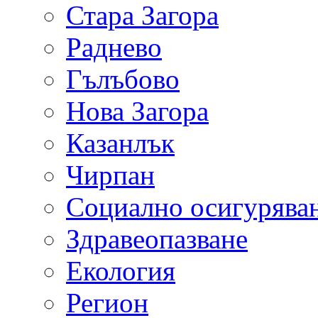
Стара Загора
Раднево
Гълъбово
Нова Загора
Казанлък
Чирпан
Социално осигурява
Здравеопазване
Екология
Регион