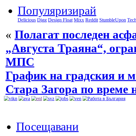
Популяризирай
Delicious
Digg
Design Float
Mixx
Reddit
StumbleUpon
Tech
«
Полагат последен асфа
„Августа Траяна“, огра
МПС
График на градския и 
Стара Загора по време 
Посещавани