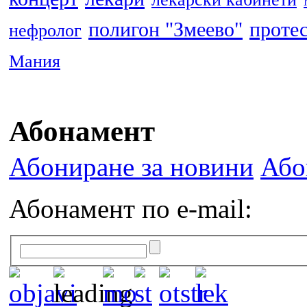
полигон "Змеево"
проте
нефролог
Мания
Абонамент
Абониране за новини
Або
Абонамент по e-mail: