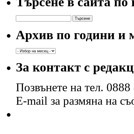
Търсене в сайта по
Търсене
за:
Архив по години и 
Архив
по
години
За контакт с редак
и
месеци
Позвънете на тел. 0888
E-mail за размяна на с