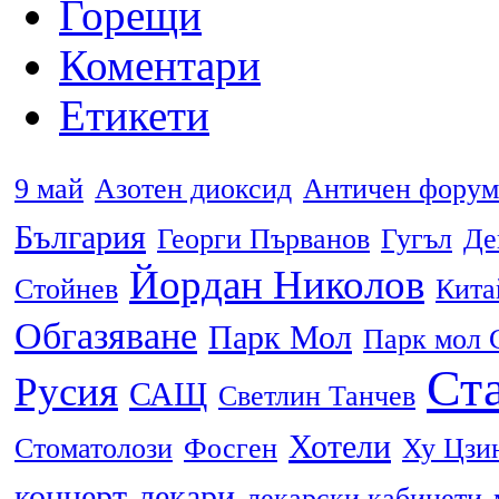
Горещи
Коментари
Етикети
9 май
Азотен диоксид
Античен форум
България
Георги Първанов
Гугъл
Де
Йордан Николов
Стойнев
Кита
Обгазяване
Парк Мол
Парк мол 
Ста
Русия
САЩ
Светлин Танчев
Хотели
Стоматолози
Фосген
Ху Цзи
концерт
лекари
лекарски кабинети