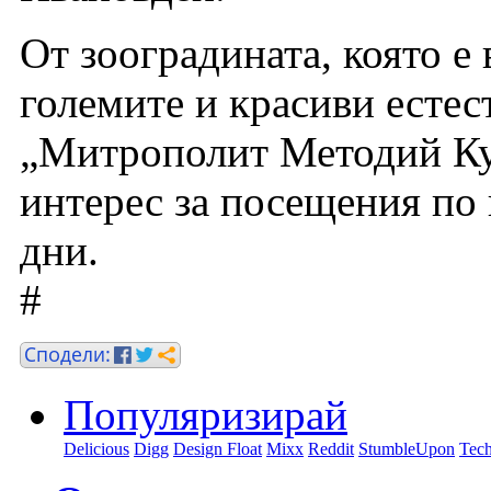
От зооградината, която е 
големите и красиви естес
„Митрополит Методий Кус
интерес за посещения по
дни.
#
Популяризирай
Delicious
Digg
Design Float
Mixx
Reddit
StumbleUpon
Tech