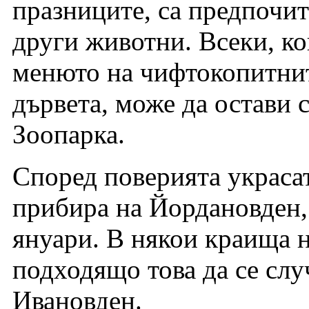
празниците, са предпочит
други животни. Всеки, ко
менюто на чифтокопитнит
дървета, може да остави 
Зоопарка.
Според поверията украсат
прибира на Йордановден, 
януари. В някои краища на
подходящо това да се слу
Ивановден.