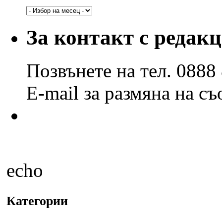
Архив
по
години
За контакт с редак
и
месеци
Позвънете на тел. 0888
E-mail за размяна на с
echo
Категории