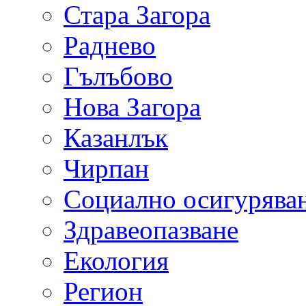
Стара Загора
Раднево
Гълъбово
Нова Загора
Казанлък
Чирпан
Социално осигурява
Здравеопазване
Екология
Регион