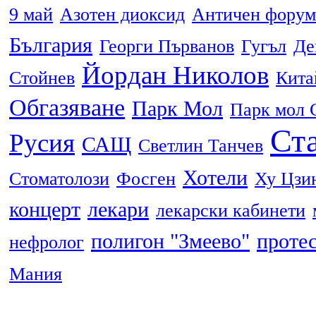
9 май
Азотен диоксид
Античен форум
България
Георги Първанов
Гугъл
Де
Йордан Николов
Стойнев
Кита
Обгазяване
Парк Мол
Парк мол 
Ста
Русия
САЩ
Светлин Танчев
Хотели
Стоматолози
Фосген
Ху Цзи
концерт
лекари
лекарски кабинети
полигон "Змеево"
проте
нефролог
Мания