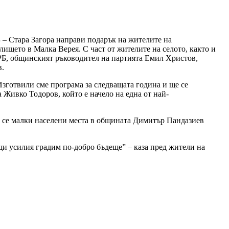
– Стара Загора направи подарък на жителите на
ището в Малка Верея. С част от жителите на селото, както и
ЕРБ, общинският ръководител на партията Емил Христов,
в.
 Изготвили сме програма за следващата година и ще се
 Живко Тодоров, който е начело на една от най-
е се малки населени места в общината Димитър Пандазиев
бщи усилия градим по-добро бъдеще” – каза пред жители на