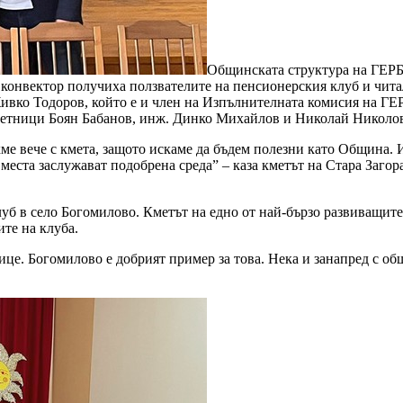
Общинската структура на ГЕРБ 
 конвектор получиха ползвателите на пенсионерския клуб и читал
Живко Тодоров, който е и член на Изпълнителната комисия на Г
ветници Боян Бабанов, инж. Динко Михайлов и Николай Николо
яхме вече с кмета, защото искаме да бъдем полезни като Община.
еста заслужават подобрена среда” – каза кметът на Стара Загора
уб в село Богомилово. Кметът на едно от най-бързо развиващит
ите на клуба.
лице. Богомилово е добрият пример за това. Нека и занапред с о