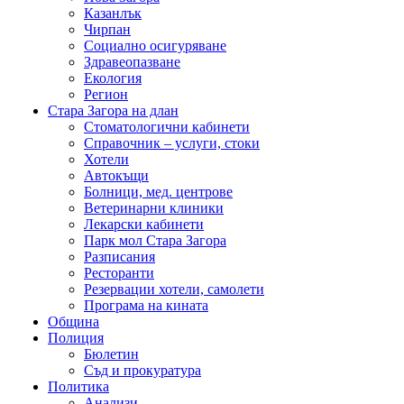
Казанлък
Чирпан
Социално осигуряване
Здравеопазване
Екология
Регион
Стара Загора на длан
Стоматологични кабинети
Справочник – услуги, стоки
Хотели
Автокъщи
Болници, мед. центрове
Ветеринарни клиники
Лекарски кабинети
Парк мол Стара Загора
Разписания
Ресторанти
Резервации хотели, самолети
Програма на кината
Община
Полиция
Бюлетин
Съд и прокуратура
Политика
Анализи