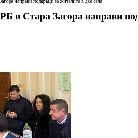
агора направи подаръци за жителите в две села
Б в Стара Загора направи под