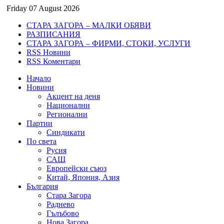
Friday 07 August 2026
СТАРА ЗАГОРА – МАЛКИ ОБЯВИ
РАЗПИСАНИЯ
СТАРА ЗАГОРА – ФИРМИ, СТОКИ, УСЛУГИ
RSS Новини
RSS Коментари
Начало
Новини
Акцент на деня
Национални
Регионални
Партии
Синдикати
По света
Русия
САЩ
Европейски съюз
Китай, Япония, Азия
България
Стара Загора
Раднево
Гълъбово
Нова Загора