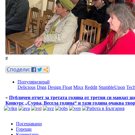
#
Популяризирай
Delicious
Digg
Design Float
Mixx
Reddit
StumbleUpon
Tech
«
Публичен отчет за третата година от третия си мандат 
Конкурс „Сурва, Весела година“ и тази година очаква тв
Посещавани
Горещи
Коментари