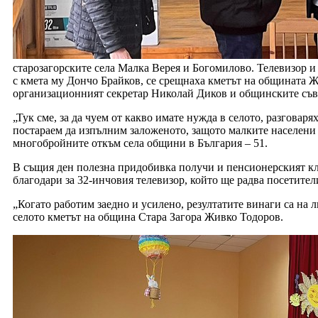
старозагорските села Малка Верея и Богомилово. Телевизор и
с кмета му Дончо Брайков, се срещнаха кметът на общината 
организационният секретар Николай Диков и общинските съ
„Тук сме, за да чуем от какво имате нужда в селото, разговар
постараем да изпълним заложеното, защото малките населени м
многобройните откъм села общини в България – 51.
В същия ден полезна придобивка получи и пенсионерският кл
благодари за 32-инчовия телевизор, който ще радва посетител
„Когато работим заедно и усилено, резултатите винаги са на 
селото кметът на община Стара Загора Живко Тодоров.