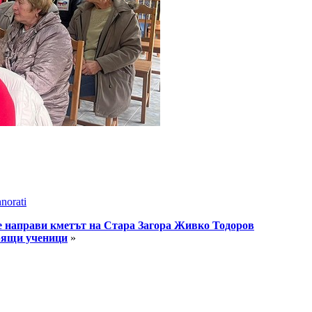
norati
ще направи кметът на Стара Загора Живко Тодоров
орящи ученици
»