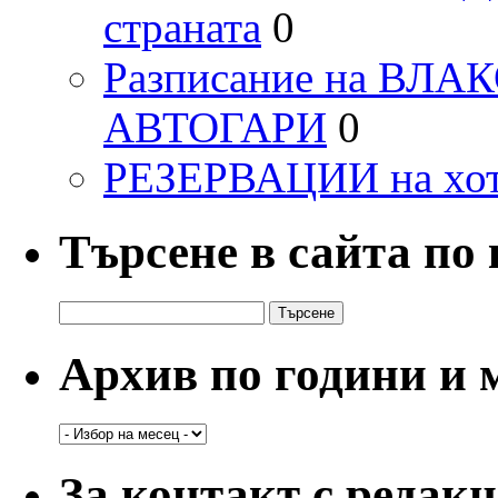
страната
0
Разписание на ВЛ
АВТОГАРИ
0
РЕЗЕРВАЦИИ на хо
Търсене в сайта по
Търсене
за:
Архив по години и 
Архив
по
години
За контакт с редак
и