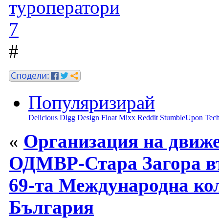
#
Популяризирай
Delicious
Digg
Design Float
Mixx
Reddit
StumbleUpon
Tech
«
Организация на движе
ОДМВР-Стара Загора въ
69-та Международна ко
България