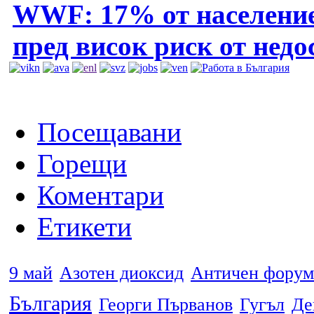
WWF: 17% от население
пред висок риск от недос
Посещавани
Горещи
Коментари
Етикети
9 май
Азотен диоксид
Античен форум
България
Георги Първанов
Гугъл
Де