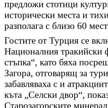
предложи стотици култур
исторически места и тихи
разполага с близо 60 мест
Гостите от Турция се вкл
Националния тракийски 
стъпка“, като бяха посрещ
Загора, отговарящ за тур
забавляваха с и атракции
къта „Селски двор“, пока
Старозагорските минералн