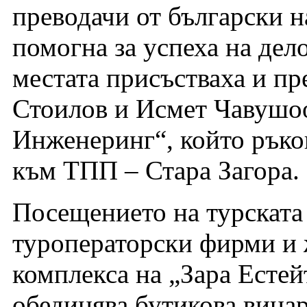
преводачи от български н
помогна за успеха на дел
местата присъстваха и пр
Стоилов и Исмет Чавушоо
Инженеринг“, който ръко
към ТПП – Стара Загора.
Посещението на турската 
туроператорски фирми и 
комплекса на „Зара Естейт
обединява бутикова винар