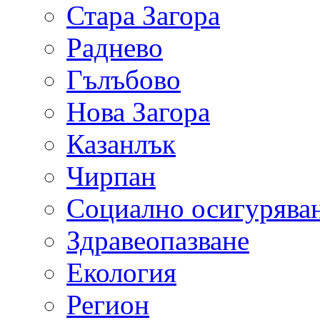
Стара Загора
Раднево
Гълъбово
Нова Загора
Казанлък
Чирпан
Социално осигурява
Здравеопазване
Екология
Регион