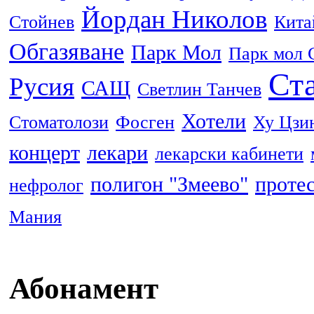
Йордан Николов
Стойнев
Кита
Обгазяване
Парк Мол
Парк мол 
Ста
Русия
САЩ
Светлин Танчев
Хотели
Стоматолози
Фосген
Ху Цзи
концерт
лекари
лекарски кабинети
полигон "Змеево"
проте
нефролог
Мания
Абонамент