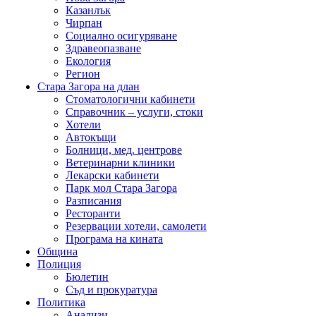
Казанлък
Чирпан
Социално осигуряване
Здравеопазване
Екология
Регион
Стара Загора на длан
Стоматологични кабинети
Справочник – услуги, стоки
Хотели
Автокъщи
Болници, мед. центрове
Ветеринарни клиники
Лекарски кабинети
Парк мол Стара Загора
Разписания
Ресторанти
Резервации хотели, самолети
Програма на кината
Община
Полиция
Бюлетин
Съд и прокуратура
Политика
Анализи