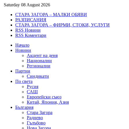
Saturday 08 August 2026
СТАРА ЗАГОРА – МАЛКИ ОБЯВИ
РАЗПИСАНИЯ
СТАРА ЗАГОРА – ФИРМИ, СТОКИ, УСЛУГИ
RSS Новини
RSS Коментари
Начало
Новини
Акцент на деня
Национални
Регионални
Партии
Синдикати
По света
Русия
САЩ
Европейски съюз
Китай, Япония, Азия
България
Стара Загора
Раднево
Гълъбово
Нова Загора