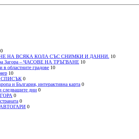
0
НЕ НА ВСЯКА КОЛА СЪС СНИМКИ И ДАННИ.
10
а Загора – ЧАСОВЕ НА ТРЪГВАНЕ
10
 в областните градове
10
мер
10
– СПИСЪК
0
па и България, интерактивна карта
0
 следващите дни
0
АГОРА
0
траната
0
, АВТОГАРИ
0