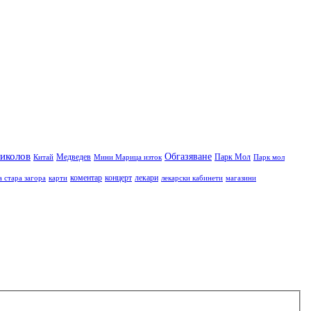
иколов
Обгазяване
Медведев
Парк Мол
Китай
Мини Марица изток
Парк мол
коментар
концерт
лекари
а стара загора
карти
лекарски кабинети
магазини