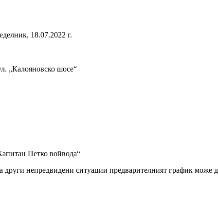
делник, 18.07.2022 г.
ул. „Калояновско шосе“
„Капитан Петко войвода“
а други непредвидени ситуации предварителният график може д