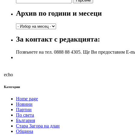
за:
Архив по години и месеци
Архив
по
години
За контакт с редакцията:
и
месеци
Позвънете на тел. 0888 88 4305. Ще Ви предоставим E-ma
echo
Категории
Home page
Новини
Партии
По света
България
Стара Загора на длан
Община