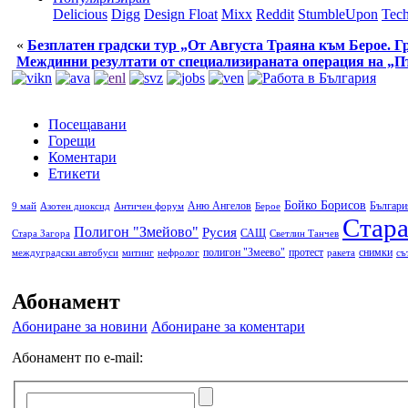
Delicious
Digg
Design Float
Mixx
Reddit
StumbleUpon
Tech
«
Безплатен градски тур „От Августа Траяна към Берое. Гр
Междинни резултати от специализираната операция на „П
Посещавани
Горещи
Коментари
Етикети
Бойко Борисов
Аню Ангелов
Българи
9 май
Азотен диоксид
Античен форум
Берое
Стара
Полигон "Змейово"
Русия
САЩ
Стара Загора
Светлин Танчев
полигон "Змеево"
протест
снимки
междуградски автобуси
митинг
нефролог
ракета
съ
Абонамент
Абониране за новини
Абониране за коментари
Абонамент по e-mail: