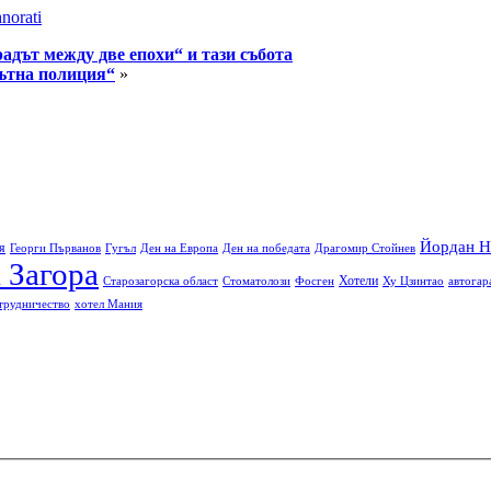
norati
адът между две епохи“ и тази събота
ътна полиция“
»
Йордан Н
я
Георги Първанов
Гугъл
Ден на Европа
Ден на победата
Драгомир Стойнев
 Загора
Хотели
Старозагорска област
Стоматолози
Фосген
Ху Цзинтао
автогар
трудничество
хотел Мания