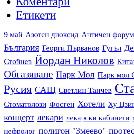
Коментари
Етикети
9 май
Азотен диоксид
Античен форум
България
Георги Първанов
Гугъл
Де
Йордан Николов
Стойнев
Кита
Обгазяване
Парк Мол
Парк мол 
Ста
Русия
САЩ
Светлин Танчев
Хотели
Стоматолози
Фосген
Ху Цзи
концерт
лекари
лекарски кабинети
полигон "Змеево"
проте
нефролог