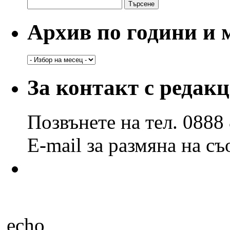
Търсене
за:
Архив по години и 
Архив
по
години
За контакт с редак
и
месеци
Позвънете на тел. 0888
E-mail за размяна на с
echo