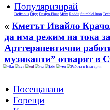
Популяризирай
Delicious
Digg
Design Float
Mixx
Reddit
StumbleUpon
Tech
«
Кметът Ивайло Крачо
да има режим на тока за
Арттерапевтични работ
музиканти” отварят в С
Посещавани
Горещи