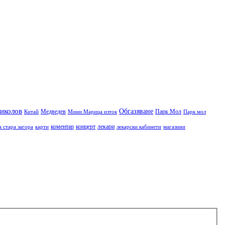
иколов
Обгазяване
Медведев
Парк Мол
Китай
Мини Марица изток
Парк мол
коментар
концерт
лекари
а стара загора
карти
лекарски кабинети
магазини