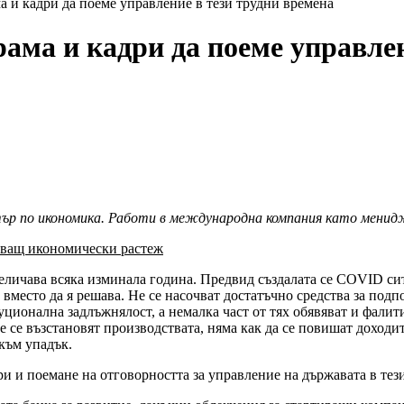
и кадри да поеме управление в тези трудни времена
ама и кадри да поеме управлен
тър по икономика. Работи в международна компания като менид
нващ икономически растеж
величава всяка изминала година. Предвид създалата се COVID си
вместо да я решава. Не се насочват достатъчно средства за подп
уционална задлъжнялост, а немалка част от тях обявяват и фали
е се възстановят производствата, няма как да се повишат доходит
 към упадък.
 и поемане на отговорността за управление на държавата в тези 