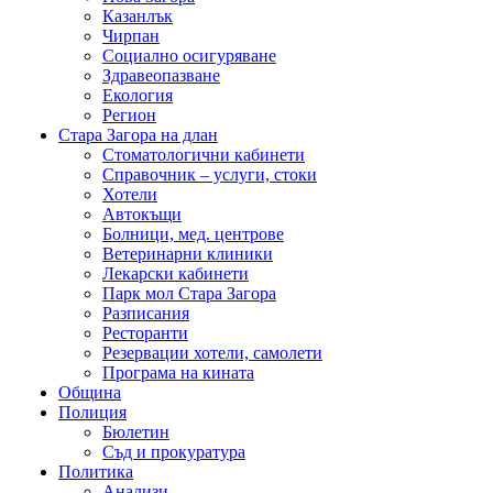
Казанлък
Чирпан
Социално осигуряване
Здравеопазване
Екология
Регион
Стара Загора на длан
Стоматологични кабинети
Справочник – услуги, стоки
Хотели
Автокъщи
Болници, мед. центрове
Ветеринарни клиники
Лекарски кабинети
Парк мол Стара Загора
Разписания
Ресторанти
Резервации хотели, самолети
Програма на кината
Община
Полиция
Бюлетин
Съд и прокуратура
Политика
Анализи