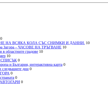
0
НЕ НА ВСЯКА КОЛА СЪС СНИМКИ И ДАННИ.
10
а Загора – ЧАСОВЕ НА ТРЪГВАНЕ
10
 в областните градове
10
мер
10
– СПИСЪК
0
па и България, интерактивна карта
0
 следващите дни
0
АГОРА
0
траната
0
, АВТОГАРИ
0