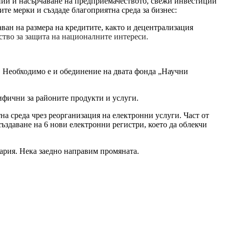
ании и насърчаване на предприемачеството, свежи инвестиции
те мерки и създаде благоприятна среда за бизнес:
аван на размера на кредитите, както и децентрализация
дство за защита на националните интереси.
. Необходимо е и обединение на двата фонда „Научни
ифични за районите продукти и услуги.
на среда чрез реорганизация на електронни услуги. Част от
създаване на 6 нови електронни регистри, което да облекчи
гария. Нека заедно направим промяната.