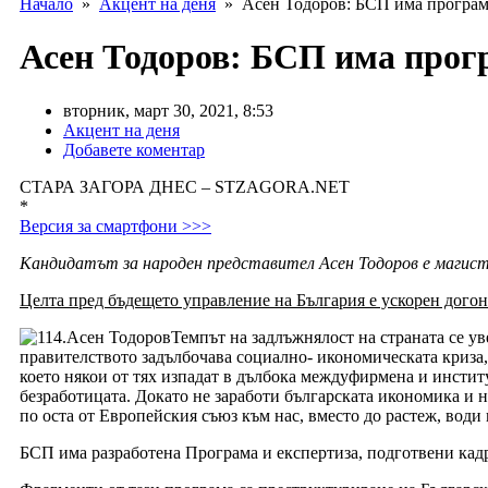
Начало
»
Акцент на деня
» Асен Тодоров: БСП има програма 
Асен Тодоров: БСП има прогр
вторник, март 30, 2021, 8:53
Акцент на деня
Добавете коментар
СТАРА ЗАГОРА ДНЕС – STZAGORA.NET
*
Версия за смартфони >>>
Кандидатът за народен представител Асен Тодоров е магис
Целта пред бъдещето управление на България е ускорен дого
Темпът на задлъжнялост на страната се у
правителството задълбочава социално- икономическата криза, 
което някои от тях изпадат в дълбока междуфирмена и инстит
безработицата. Докато не заработи българската икономика и н
по оста от Европейския съюз към нас, вместо до растеж, води
БСП има разработена Програма и експертиза, подготвени кадри