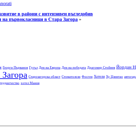
norati
азвитие в райони с интензивен въгледобив
м на първокласници в Стара Загора
»
Йордан Н
я
Георги Първанов
Гугъл
Ден на Европа
Ден на победата
Драгомир Стойнев
 Загора
Хотели
Старозагорска област
Стоматолози
Фосген
Ху Цзинтао
автогар
трудничество
хотел Мания