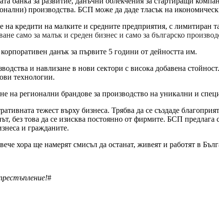
ата банка за развитие, данъчни облекчения за стартиращи комп
онални) производства. БСП може да даде тласък на икономически
не на кредити на малките и средните предприятия, с лимитиран т
ване само за малък и среден бизнес и само за българско произво
корпоративен данък за първите 5 години от дейността им.
водства и навлизане в нови сектори с висока добавена стойност
хови технологии.
не на регионални брандове за производство на уникални и спец
ативната тежест върху бизнеса. Трябва да се създаде благоприят
път, без това да се изисква постоянно от фирмите. БСП предлага 
изнеса и гражданите.
ече хора ще намерят смисъл да останат, живеят и работят в Бъл
 престъпление!
#