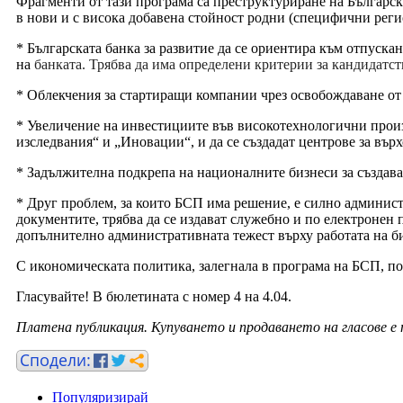
Фрагменти от тази програма са преструктуриране на Българск
в нови и с висока добавена стойност родни (специфични реги
* Българската банка за развитие да се ориентира към отпуска
на
банката. Трябва да има определени критерии за кандидатст
* Облекчения за стартиращи компании чрез освобождаване от 
* Увеличение на инвестициите във високотехнологични произ
изследвания“ и „Иновации“, и да се създадат центрове за вър
* Задължителна подкрепа на националните бизнеси за създава
* Друг проблем, за които БСП има решение, е силно администр
документите, трябва да се издават служебно и по електронен 
допълнително административната тежест върху работата на б
С икономическата политика, залегнала в програма на БСП, пов
Гласувайте! В бюлетината с номер 4 на 4.04.
Платена публикация. Купуването и продаването на гласове е
Популяризирай