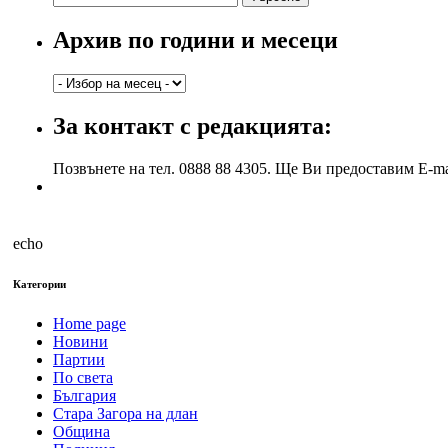
за:
Архив по години и месеци
Архив
по
години
За контакт с редакцията:
и
месеци
Позвънете на тел. 0888 88 4305. Ще Ви предоставим E-ma
echo
Категории
Home page
Новини
Партии
По света
България
Стара Загора на длан
Община