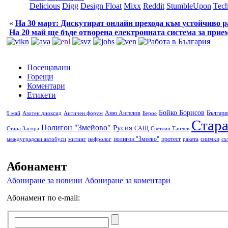
Delicious
Digg
Design Float
Mixx
Reddit
StumbleUpon
Tech
«
На 30 март: Дискутират онлайн прехода към устойчиво р
На 20 май ще бъде отворена електронната система за прие
Посещавани
Горещи
Коментари
Етикети
Бойко Борисов
Аню Ангелов
Българи
9 май
Азотен диоксид
Античен форум
Берое
Стара
Полигон "Змейово"
Русия
САЩ
Стара Загора
Светлин Танчев
полигон "Змеево"
протест
снимки
междуградски автобуси
митинг
нефролог
ракета
съ
Абонамент
Абониране за новини
Абониране за коментари
Абонамент по e-mail: