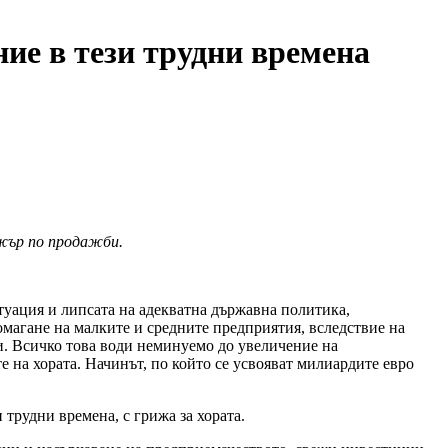
ие в тези трудни времена
жър по продажби.
туация и липсата на адекватна държавна политика,
омагане на малките и средните предприятия, вследствие на
ти. Всичко това води неминуемо до увеличение на
е на хората. Начинът, по който се усвояват милиардите евро
трудни времена, с грижа за хората.