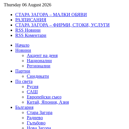
Thursday 06 August 2026
СТАРА ЗАГОРА – МАЛКИ ОБЯВИ
РАЗПИСАНИЯ
СТАРА ЗАГОРА – ФИРМИ, СТОКИ, УСЛУГИ
RSS Новини
RSS Коментари
Начало
Новини
Акцент на деня
Национални
Регионални
Партии
Синдикати
По света
Русия
САЩ
Европейски съюз
Китай, Япония, Азия
България
Стара Загора
Раднево
Гълъбово
Нова Загора