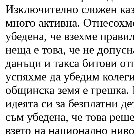
Изключително сложен каз
много активна. Отнесохме
убедена, че взехме прави
неща е това, че не допус
данъци и такса битови от
успяхме да убедим колегит
общинска земя е грешка.
идеята си за безплатни д
съм убедена, че това реш
взето на национално ниво