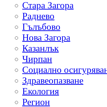
Стара Загора
Раднево
Гълъбово
Нова Загора
Казанлък
Чирпан
Социално осигурява
Здравеопазване
Екология
Регион