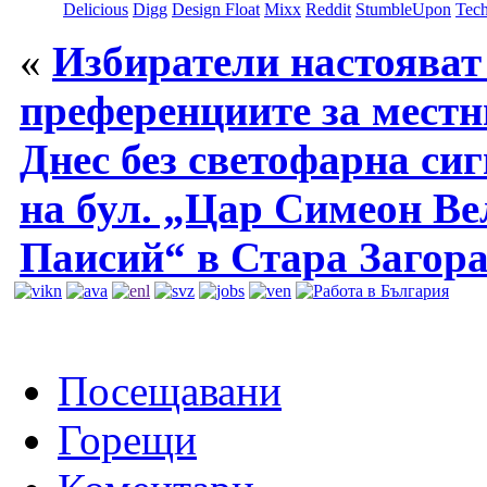
Delicious
Digg
Design Float
Mixx
Reddit
StumbleUpon
Tech
«
Избиратели настояват
преференциите за местн
Днес без светофарна си
на бул. „Цар Симеон Ве
Паисий“ в Стара Загор
Посещавани
Горещи