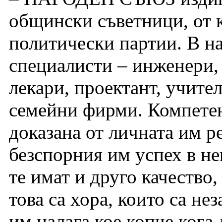
общински съветници, от к
политически партии. В н
специалисти – инженери,
лекари, проектант, учите
семейни фирми. Компетент
доказана от личната им р
безспорния им успех в не
те имат и друго качество,
това са хора, които са не
им налага кое копче кога