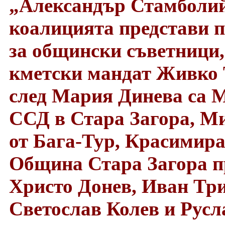
„Александър Стамболий
коалицията представи п
за общински съветници,
кметски мандат Живко Т
след Мария Динева са М
ССД в Стара Загора, М
от Бага-Тур, Красимира
Община Стара Загора пр
Христо Донев, Иван Три
Светослав Колев и Русл