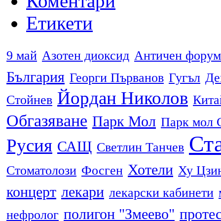
Коментари
Етикети
9 май
Азотен диоксид
Античен форум
България
Георги Първанов
Гугъл
Де
Йордан Николов
Стойнев
Кита
Обгазяване
Парк Мол
Парк мол 
Ста
Русия
САЩ
Светлин Танчев
Хотели
Стоматолози
Фосген
Ху Цзи
концерт
лекари
лекарски кабинети
полигон "Змеево"
проте
нефролог