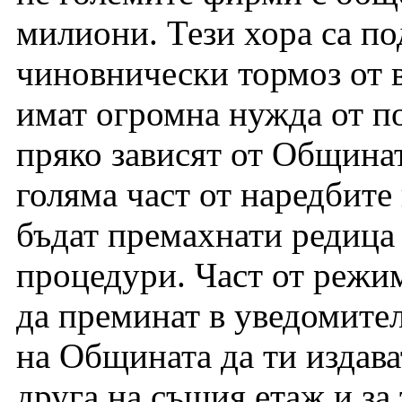
милиони. Тези хора са п
чиновнически тормоз от 
имат огромна нужда от по
пряко зависят от Община
голяма част от наредбите
бъдат премахнати редиц
процедури. Част от режи
да преминат в уведомител
на Общината да ти издава
друга на същия етаж и за