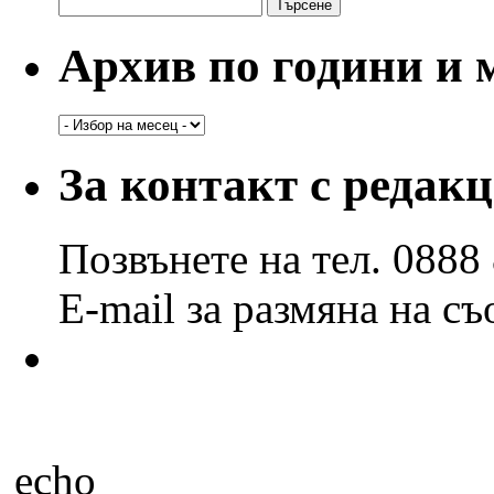
Търсене
за:
Архив по години и 
Архив
по
години
За контакт с редак
и
месеци
Позвънете на тел. 0888
E-mail за размяна на с
echo