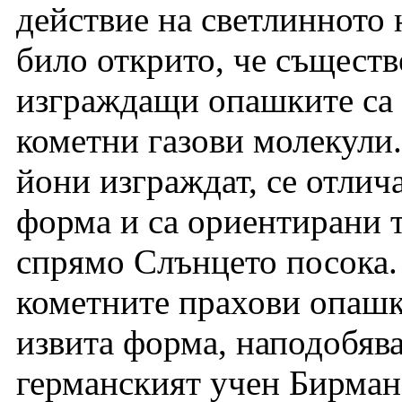
действие на светлинното 
било открито, че съществ
изграждащи опашките са
кометни газови молекули
йони изграждат, се отлич
форма и са ориентирани 
спрямо Слънцето посока. 
кометните прахови опашки
извита форма, наподобява
германският учен Бирман 