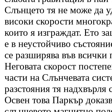
Слънцето тя не може да 
високи скорости многокр
които я изграждат. Ето з
е в неустойчиво състояни
се разширява във всички 
Неговата скорост постеп
части на Слънчевата сист
разстояния тя надхвърля с
Освен това Паркър доказв
слънчевото магнитно поле