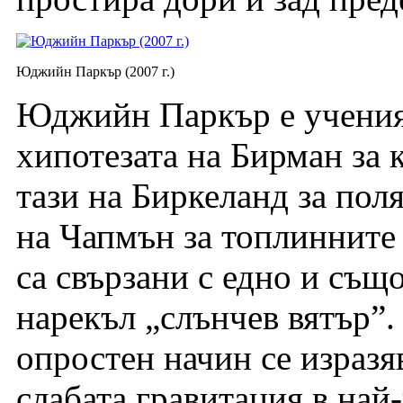
Юджийн Паркър (2007 г.)
Юджийн Паркър е ученият
хипотезата на Бирман за
тази на Биркеланд за пол
на Чапмън за топлинните 
са свързани с едно и също
нарекъл „слънчев вятър”.
опростен начин се изразя
слабата гравитация в най