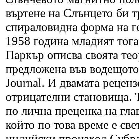
въртене на Слънцето би т
спираловидна форма на го
1958 година младият тог
Паркър описва своята теор
предложена във водещото 
Journal. И двамата реценз
отрицателни становища. Т
по лична преценка на гла
който по това време е св
индийски произход Субр