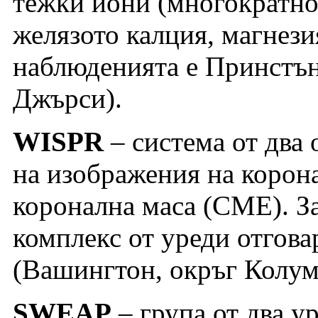
тежки йони (многократно
желязото калция, магнезия
наблюденията е Принстъ
Джърси).
WISPR
– система от два 
на изображения на корона
коронална маса (CME). З
комплекс от уреди отгова
(Вашингтон, окръг Колум
SWEAP
– група от два ур