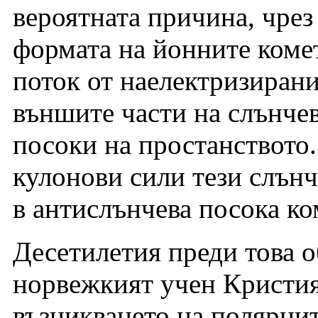
вероятната причина, чрез
формата на йонните коме
поток от наелектризирани
външите части на слънчев
посоки на простанството.
кулонови сили тези слънч
в антислънчева посока ко
Десетилетия преди това о
норвежкият учен Кристия
възникването на полярни