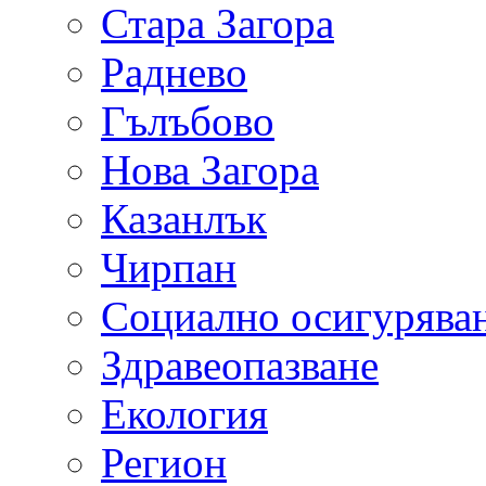
Стара Загора
Раднево
Гълъбово
Нова Загора
Казанлък
Чирпан
Социално осигурява
Здравеопазване
Екология
Регион