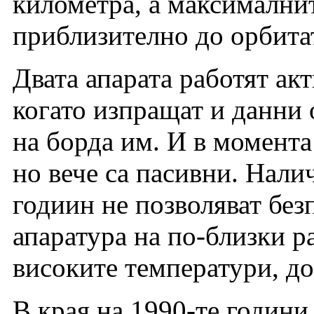
километра, а максималнит
приблизително до орбитат
Двата апарата работят ак
когато изпращат и данни 
на борда им. И в момента
но вече са пасивни. Нали
годиин не позволяват без
апаратура на по-близки р
високите температури, до 
В края на 1990-те годин