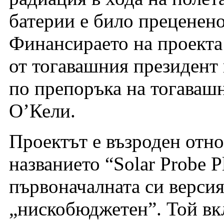
батерии е било преценено
Финансираето на проекта 
от тогавашния президе
по препоръка на тогава
О’Кели.
Проектът е възроден отно
названието “Solar Probe P
първоначалната си версия 
„нискобюджетен”. Той вк