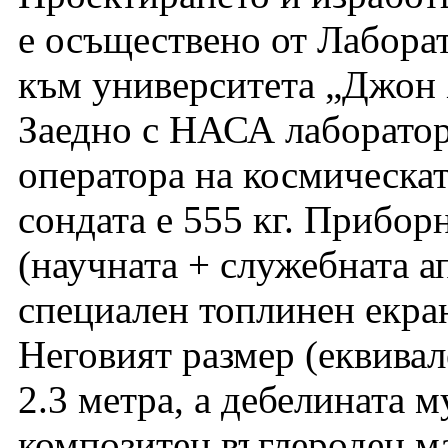
е осъществено от Лабора
към университета „Джон 
Заедно с НАСА лаборатори
оператора на космическа
сондата е 555 кг. Прибор
(научната + служебната а
специален топлинен екра
Неговият размер (еквивал
2.3 метра, а дебелината м
композитен въглероден ма