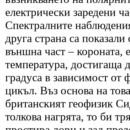
електрически заредени ч
Спектралните наблюдения
друга страна са показали 
външна част – короната, 
температура, достигаща д
градуса в зависимост от 
цикъл. Въз основа на това
британският геофизик Сид
толкова нагрята, то би тр
простира дори и зад пред