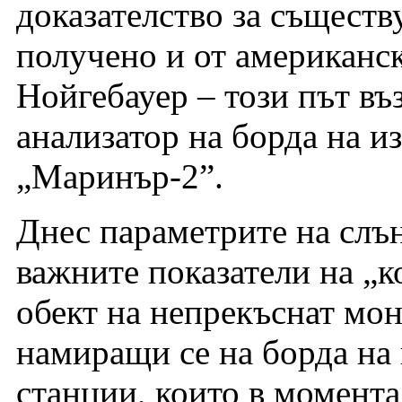
доказателство за съществ
получено и от американс
Нойгебауер – този път въ
анализатор на борда на и
„Маринър-2”.
Днес параметрите на слън
важните показатели на „к
обект на непрекъснат мо
намиращи се на борда на
станции, които в момента