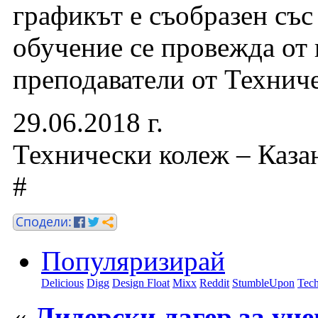
графикът е съобразен със
обучение се провежда от
преподаватели от Технич
29.06.2018 г.
Технически колеж – Каза
#
Популяризирай
Delicious
Digg
Design Float
Mixx
Reddit
StumbleUpon
Tech
«
Лидерски лагер за уч