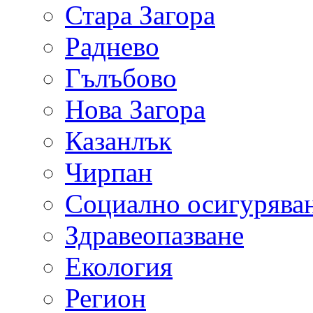
Стара Загора
Раднево
Гълъбово
Нова Загора
Казанлък
Чирпан
Социално осигурява
Здравеопазване
Екология
Регион