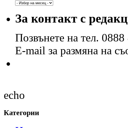
Архив
по
години
За контакт с редак
и
месеци
Позвънете на тел. 0888
E-mail за размяна на с
echo
Категории