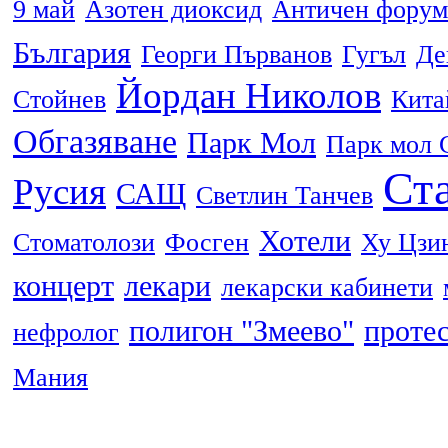
9 май
Азотен диоксид
Античен форум
България
Георги Първанов
Гугъл
Де
Йордан Николов
Стойнев
Кита
Обгазяване
Парк Мол
Парк мол 
Ста
Русия
САЩ
Светлин Танчев
Хотели
Стоматолози
Фосген
Ху Цзи
концерт
лекари
лекарски кабинети
полигон "Змеево"
проте
нефролог
Мания