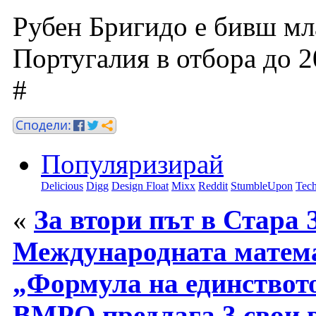
Рубен Бригидо е бивш мл
Португалия в отбора до 20
#
Популяризирай
Delicious
Digg
Design Float
Mixx
Reddit
StumbleUpon
Tech
«
За втори път в Стара 
Международната матем
„Формула на единствот
ВМРО предлага 3 свои 