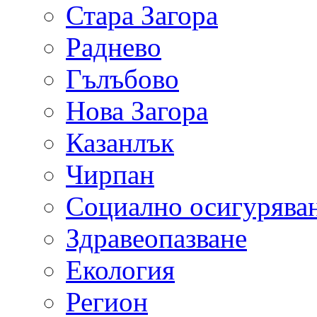
Стара Загора
Раднево
Гълъбово
Нова Загора
Казанлък
Чирпан
Социално осигурява
Здравеопазване
Екология
Регион