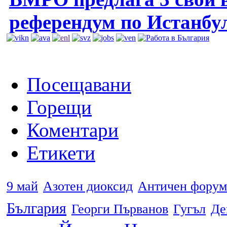
референдум по Истанбу
Посещавани
Горещи
Коментари
Етикети
9 май
Азотен диоксид
Античен форум
България
Георги Първанов
Гугъл
Де