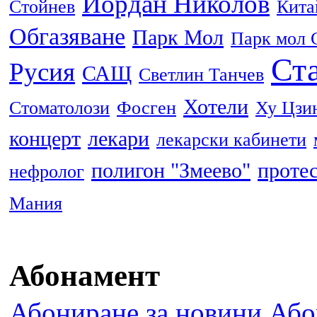
Йордан Николов
Стойнев
Кита
Обгазяване
Парк Мол
Парк мол 
Ста
Русия
САЩ
Светлин Танчев
Хотели
Стоматолози
Фосген
Ху Цзи
концерт
лекари
лекарски кабинети
полигон "Змеево"
проте
нефролог
Мания
Абонамент
Абониране за новини
Або