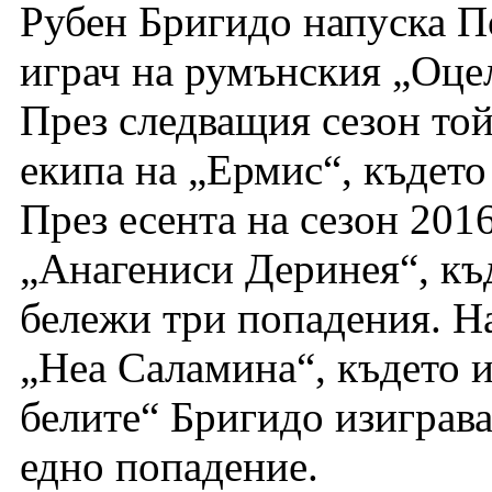
Рубен Бригидо напуска По
играч на румънския „Оцел
През следващия сезон той
екипа на „Ермис“, където 
През есента на сезон 201
„Анагениси Деринея“, къд
бележи три попадения. На
„Неа Саламина“, където и
белите“ Бригидо изиграва
едно попадение.