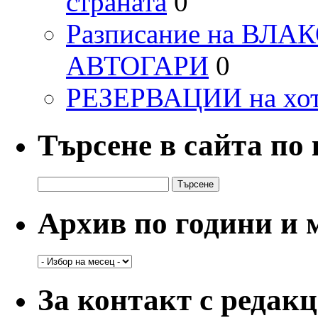
страната
0
Разписание на ВЛ
АВТОГАРИ
0
РЕЗЕРВАЦИИ на хо
Търсене в сайта по
Търсене
за:
Архив по години и 
Архив
по
години
За контакт с редак
и
месеци