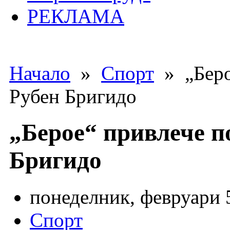
РЕКЛАМА
Начало
»
Спорт
» „Беро
Рубен Бригидо
„Берое“ привлече п
Бригидо
понеделник, февруари 5
Спорт