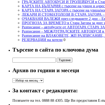
ГРАДСКИТЕ АВТОБУСИ И ТРОЛЕЙБУСИ в Стар
КАРТА НА БЪЛГАРИЯ с търсене на улици и адреси
КАРТА НА СТАРА ЗАГОРА с търсене на улица/но
ЛЕКАРИ И СТОМАТОЛОЗИ В СТАРА ЗАГОРА 
ОЧАКВАНИ ВАЛЕЖИ през следващите 2 дни – Евро
ПРОГНОЗА ЗА ВРЕМЕТО в Стара Загора за днес и
Разписание – автобусите от АВТОГАРА СТАРА З
Разписание – МЕЖДУГРАДСКИТЕ АВТОБУСИ в с
Разписание на ВЛАКОВЕТЕ, ЖП РАЗПИСАНИЕ
РЕЗЕРВАЦИИ на хотели
0
Търсене в сайта по ключова дума
Търсене
за:
Архив по години и месеци
Архив
по
години
За контакт с редакцията:
и
месеци
Позвънете на тел. 0888 88 4305. Ще Ви предоставим E-ma