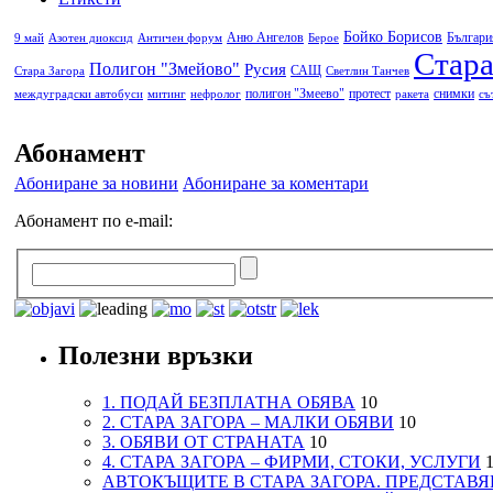
Бойко Борисов
Аню Ангелов
Българи
9 май
Азотен диоксид
Античен форум
Берое
Стара
Полигон "Змейово"
Русия
САЩ
Стара Загора
Светлин Танчев
полигон "Змеево"
протест
снимки
междуградски автобуси
митинг
нефролог
ракета
съ
Абонамент
Абониране за новини
Абониране за коментари
Абонамент по e-mail:
Полезни връзки
1. ПОДАЙ БЕЗПЛАТНА ОБЯВА
10
2. СТАРА ЗАГОРА – МАЛКИ ОБЯВИ
10
3. ОБЯВИ ОТ СТРАНАТА
10
4. СТАРА ЗАГОРА – ФИРМИ, СТОКИ, УСЛУГИ
1
АВТОКЪЩИТЕ В СТАРА ЗАГОРА. ПРЕДСТАВЯ