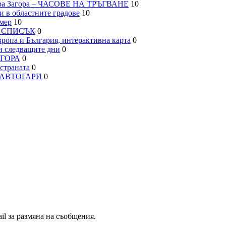
а Загора – ЧАСОВЕ НА ТРЪГВАНЕ
10
 в областните градове
10
мер
10
– СПИСЪК
0
па и България, интерактивна карта
0
 следващите дни
0
АГОРА
0
траната
0
, АВТОГАРИ
0
il за размяна на съобщения.