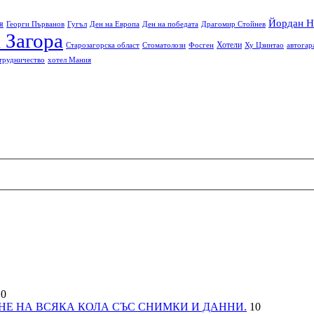
Йордан Н
я
Георги Първанов
Гугъл
Ден на Европа
Ден на победата
Драгомир Стойнев
 Загора
Хотели
Старозагорска област
Стоматолози
Фосген
Ху Цзинтао
автогар
трудничество
хотел Мания
0
НЕ НА ВСЯКА КОЛА СЪС СНИМКИ И ДАННИ.
10