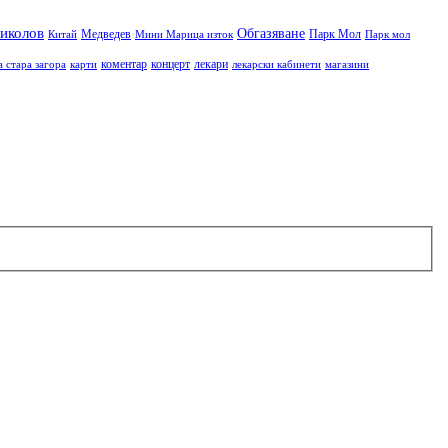
иколов
Обгазяване
Медведев
Парк Мол
Китай
Мини Марица изток
Парк мол
коментар
концерт
лекари
а стара загора
карти
лекарски кабинети
магазини