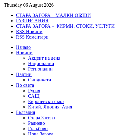
Thursday 06 August 2026
СТАРА ЗАГОРА – МАЛКИ ОБЯВИ
РАЗПИСАНИЯ
СТАРА ЗАГОРА – ФИРМИ, СТОКИ, УСЛУГИ
RSS Новини
RSS Коментари
Начало
Новини
Акцент на деня
Национални
Регионални
Партии
Синдикати
По света
Русия
САЩ
Европейски съюз
Китай, Япония, Азия
България
Стара Загора
Раднево
Гълъбово
Нова Загора