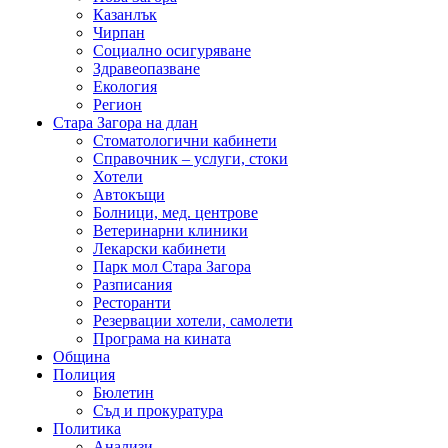
Казанлък
Чирпан
Социално осигуряване
Здравеопазване
Екология
Регион
Стара Загора на длан
Стоматологични кабинети
Справочник – услуги, стоки
Хотели
Автокъщи
Болници, мед. центрове
Ветеринарни клиники
Лекарски кабинети
Парк мол Стара Загора
Разписания
Ресторанти
Резервации хотели, самолети
Програма на кината
Община
Полиция
Бюлетин
Съд и прокуратура
Политика
Анализи