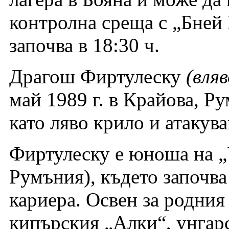
контролна среща с „Бней 
започва в 18:30 ч.
Драгош Фиртулеску
(вля
май 1989 г. в Крайова, Р
като ляво крило и атаку
Фиртулеску е юноша на „
Румъния), където започв
кариера. Освен за родния 
кипърския „Алки“, унгар