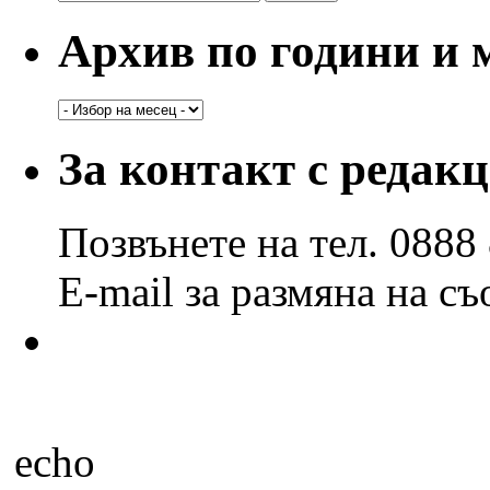
за:
Архив по години и 
Архив
по
години
За контакт с редак
и
месеци
Позвънете на тел. 0888
E-mail за размяна на с
echo