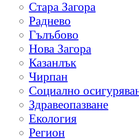
Стара Загора
Раднево
Гълъбово
Нова Загора
Казанлък
Чирпан
Социално осигурява
Здравеопазване
Екология
Регион