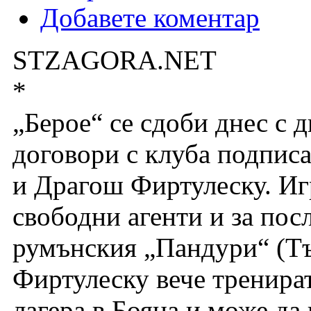
Добавете коментар
STZAGORA.NET
*
„Берое“ се сдоби днес с 
договори с клуба подпис
и Драгош Фиртулеску. Иг
свободни агенти и за пос
румънския „Пандури“ (Тъ
Фиртулеску вече тренират
лагера в Бояна и може да