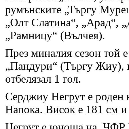
румънските „Търгу Муреш
„Олт Слатина“, „Арад“, 
„Рамницу“ (Вълчея).
През миналия сезон той е
„Пандури“ (Търгу Жиу), к
отбелязал 1 гол.
Серджиу Негрут е роден н
Напока. Висок е 181 см и 
Негрут е юноша на „ЧФР 