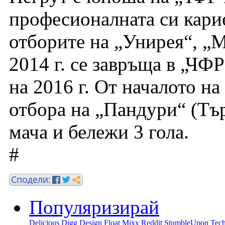
професионалната си карие
отборите на „Унирея“, „
2014 г. се завръща в „ЧФ
на 2016 г. От началото на 
отбора на „Пандури“ (Тър
мача и бележи 3 гола.
#
Популяризирай
Delicious
Digg
Design Float
Mixx
Reddit
StumbleUpon
Tech