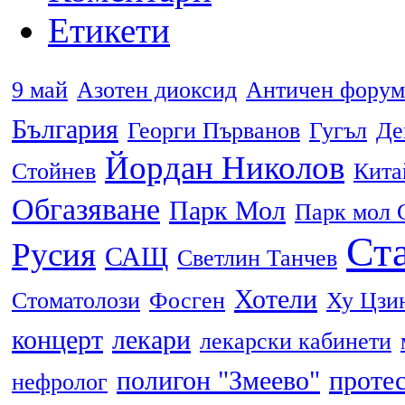
Етикети
9 май
Азотен диоксид
Античен форум
България
Георги Първанов
Гугъл
Де
Йордан Николов
Стойнев
Кита
Обгазяване
Парк Мол
Парк мол 
Ста
Русия
САЩ
Светлин Танчев
Хотели
Стоматолози
Фосген
Ху Цзи
концерт
лекари
лекарски кабинети
полигон "Змеево"
проте
нефролог