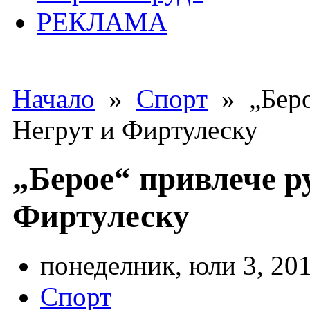
РЕКЛАМА
Начало
»
Спорт
» „Беро
Негрут и Фиртулеску
„Берое“ привлече р
Фиртулеску
понеделник, юли 3, 201
Спорт