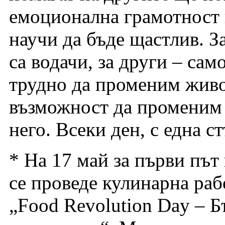
емоционална грамотност 
научи да бъде щастлив. З
са водачи, за други – са
трудно да променим живо
възможност да променим 
него. Всеки ден, с една 
* На 17 май за първи пъ
се проведе кулинарна раб
„Food Revolution Day – Б