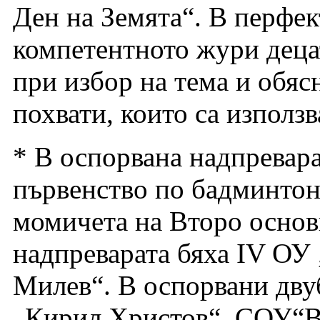
Ден на Земята“. В перфек
компетентното жури децат
при избор на тема и обяс
похвати, които са използв
* В оспорвана надпревар
първенство по бадминтон
момичета на Второ основ
надпреварата бяха IV ОУ
Милев“. В оспорвани дву
„Кирил Христов“, СОУ“Ва