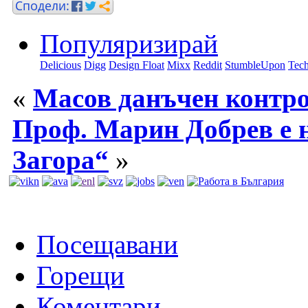
Популяризирай
Delicious
Digg
Design Float
Mixx
Reddit
StumbleUpon
Tech
«
Масов данъчен контро
Проф. Марин Добрев е н
Загора“
»
Посещавани
Горещи
Коментари