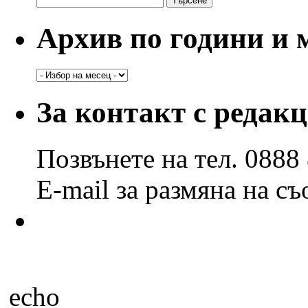
за:
Архив по години и 
Архив
по
години
За контакт с редак
и
месеци
Позвънете на тел. 0888
E-mail за размяна на с
echo