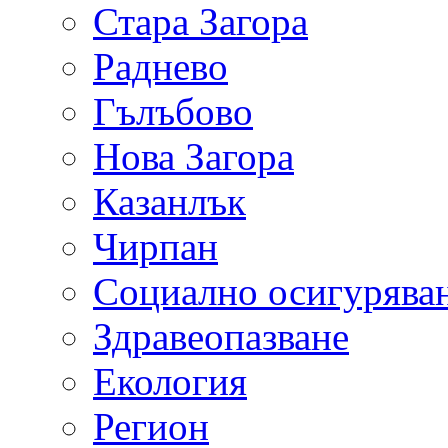
Стара Загора
Раднево
Гълъбово
Нова Загора
Казанлък
Чирпан
Социално осигурява
Здравеопазване
Екология
Регион