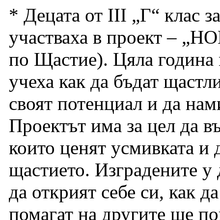
* Децата от III „Г“ клас 
участваха в проект – „
по Щастие). Цяла година
учеха как да бъдат щастл
своят потенциал и да нам
Проектът има за цел да в
които ценят усмивката и 
щастието. Изградените у 
да открият себе си, как да
помагат на другите ще по