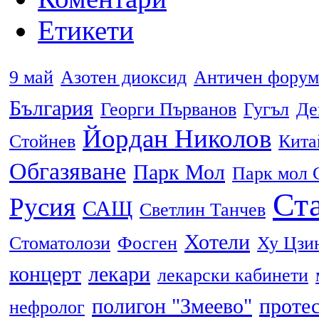
Етикети
9 май
Азотен диоксид
Античен форум
България
Георги Първанов
Гугъл
Де
Йордан Николов
Стойнев
Кита
Обгазяване
Парк Мол
Парк мол 
Ста
Русия
САЩ
Светлин Танчев
Хотели
Стоматолози
Фосген
Ху Цзи
концерт
лекари
лекарски кабинети
полигон "Змеево"
проте
нефролог