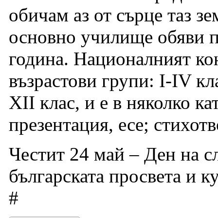
обичам аз от сърце таз зе
основно училище обяви п
година. Националният кон
възрастови групи: I-IV кла
XII клас, и е в няколко к
презентация, есе; стихот
Честит 24 май – Ден на с
българската просвета и к
#