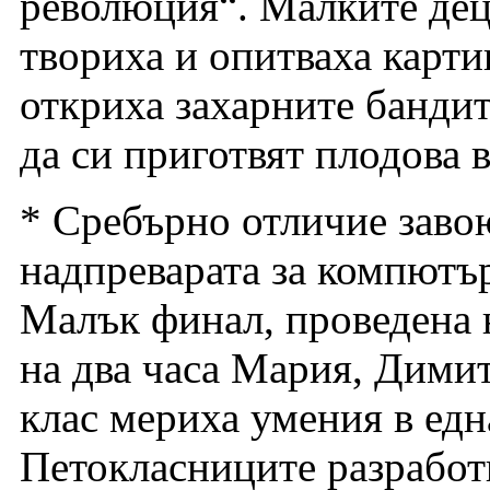
революция“. Малките дец
твориха и опитваха карти
откриха захарните бандит
да си приготвят плодова в
* Сребърно отличие заво
надпреварата за компютъ
Малък финал, проведена н
на два часа Мария, Димит
клас мериха умения в едн
Петокласниците разработи