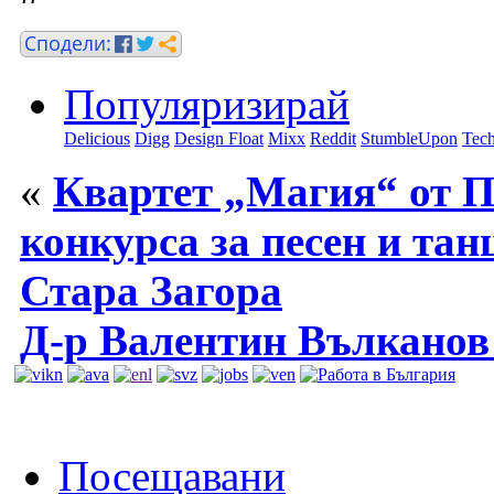
Популяризирай
Delicious
Digg
Design Float
Mixx
Reddit
StumbleUpon
Tech
«
Квартет „Магия“ от П
конкурса за песен и тан
Стара Загора
Д-р Валентин Вълканов 
Посещавани