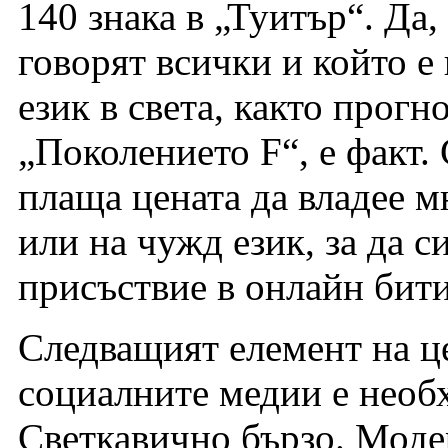
140 знака в „Туитър“. Да, 
говорят всички и който е
език в света, както прог
„Поколението F“, е факт.
плаща цената да владее м
или на чужд език, за да 
присъствие в онлайн бити
Следващият елемент на це
социалните медии е необх
Светкавично бързо. Моде