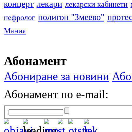
концерт
лекари
лекарски кабинети
полигон "Змеево"
проте
нефролог
Мания
Абонамент
Абониране за новини
Або
Абонамент по e-mail: