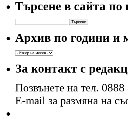
Търсене в сайта по
Търсене
за:
Архив по години и 
Архив
по
години
За контакт с редак
и
месеци
Позвънете на тел. 0888
E-mail за размяна на с