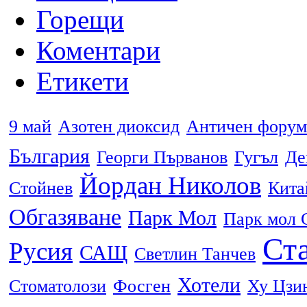
Горещи
Коментари
Етикети
9 май
Азотен диоксид
Античен форум
България
Георги Първанов
Гугъл
Де
Йордан Николов
Стойнев
Кита
Обгазяване
Парк Мол
Парк мол 
Ста
Русия
САЩ
Светлин Танчев
Хотели
Стоматолози
Фосген
Ху Цзи