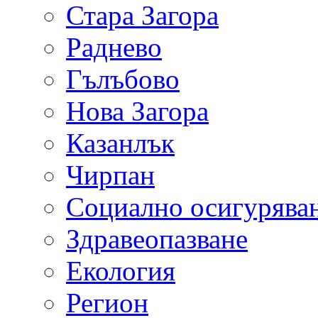
Стара Загора
Раднево
Гълъбово
Нова Загора
Казанлък
Чирпан
Социално осигурява
Здравеопазване
Екология
Регион