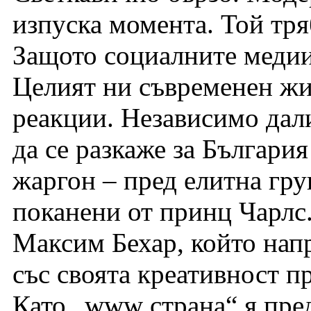
изпуска момента. Той тря
Защото социалните медии
Целият ни съвременен жи
реакции. Независимо дали
да се разкаже за Българи
жаргон – пред елитна гр
поканени от принц Чарлс.
Максим Бехар, който нап
със своята креативност п
Като „www страна“ я пред