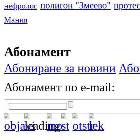
полигон "Змеево"
проте
нефролог
Мания
Абонамент
Абониране за новини
Або
Абонамент по e-mail: