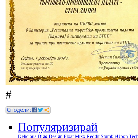
#
Популяризирай
Delicious
Digg
Design Float
Mixx
Reddit
StumbleUpon
Tech