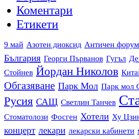
Коментари
Етикети
9 май
Азотен диоксид
Античен форум
България
Георги Първанов
Гугъл
Де
Йордан Николов
Стойнев
Кита
Обгазяване
Парк Мол
Парк мол 
Ста
Русия
САЩ
Светлин Танчев
Хотели
Стоматолози
Фосген
Ху Цзи
концерт
лекари
лекарски кабинети