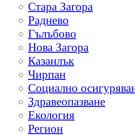
Стара Загора
Раднево
Гълъбово
Нова Загора
Казанлък
Чирпан
Социално осигурява
Здравеопазване
Екология
Регион