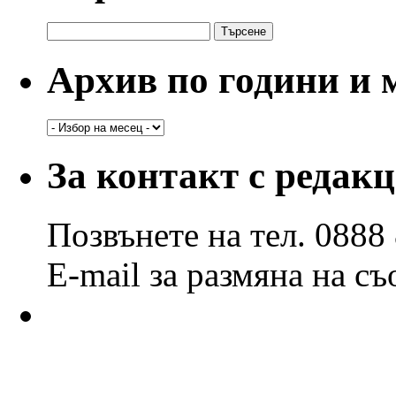
Търсене
за:
Архив по години и 
Архив
по
години
За контакт с редак
и
месеци
Позвънете на тел. 0888
E-mail за размяна на с