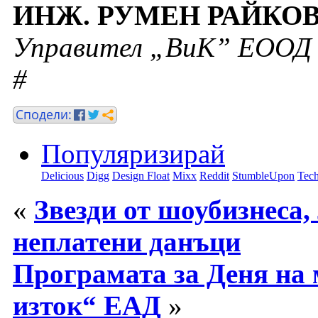
ИНЖ. РУМЕН РАЙКО
Управител „ВиК” ЕООД 
#
Популяризирай
Delicious
Digg
Design Float
Mixx
Reddit
StumbleUpon
Tech
«
Звезди от шоубизнеса,
неплатени данъци
Програмата за Деня на
изток“ ЕАД
»