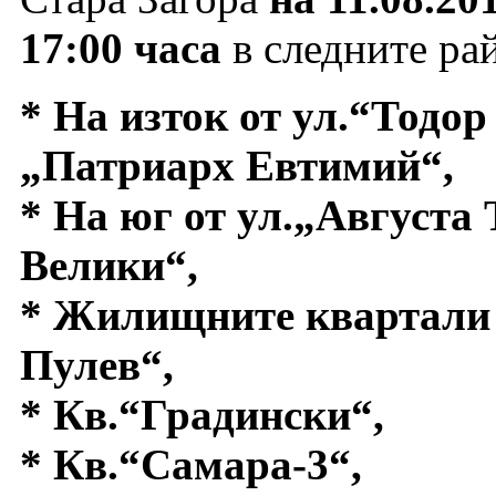
17:00 часа
в следните ра
* На изток от ул.“Тодор
„Патриарх Евтимий“,
* На юг от ул.„Августа
Велики“,
* Жилищните квартали 
Пулев“,
* Кв.“Градински“,
* Кв.“Самара-3“,