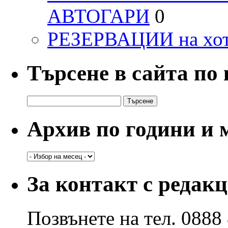
АВТОГАРИ
0
РЕЗЕРВАЦИИ на хо
Търсене в сайта по
Търсене
за:
Архив по години и 
Архив
по
години
За контакт с редак
и
месеци
Позвънете на тел. 0888