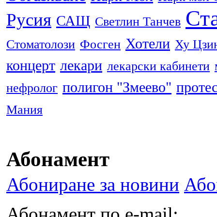
Ста
Русия
САЩ
Светлин Танчев
Хотели
Стоматолози
Фосген
Ху Цзи
концерт
лекари
лекарски кабинети
полигон "Змеево"
проте
нефролог
Мания
Абонамент
Абониране за новини
Або
Абонамент по e-mail: