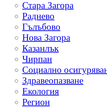
Стара Загора
Раднево
Гълъбово
Нова Загора
Казанлък
Чирпан
Социално осигурява
Здравеопазване
Екология
Регион