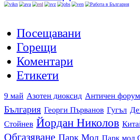
Посещавани
Горещи
Коментари
Етикети
9 май
Азотен диоксид
Античен форум
България
Георги Първанов
Гугъл
Де
Йордан Николов
Стойнев
Кита
Обгазяване
Парк Мол
Парк мол 