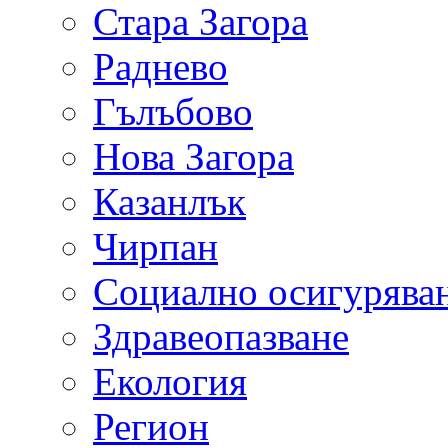
Стара Загора
Раднево
Гълъбово
Нова Загора
Казанлък
Чирпан
Социално осигурява
Здравеопазване
Екология
Регион