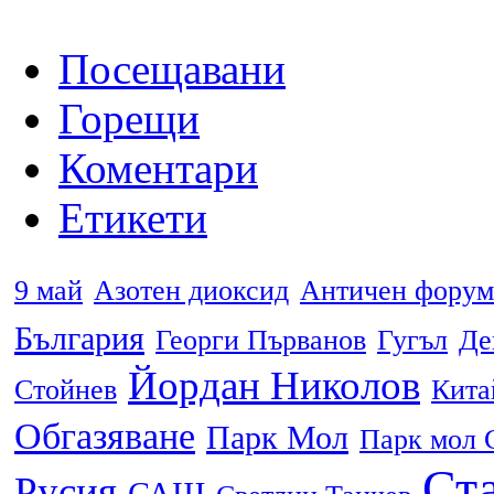
Посещавани
Горещи
Коментари
Етикети
9 май
Азотен диоксид
Античен форум
България
Георги Първанов
Гугъл
Де
Йордан Николов
Стойнев
Кита
Обгазяване
Парк Мол
Парк мол 
Ста
Русия
САЩ