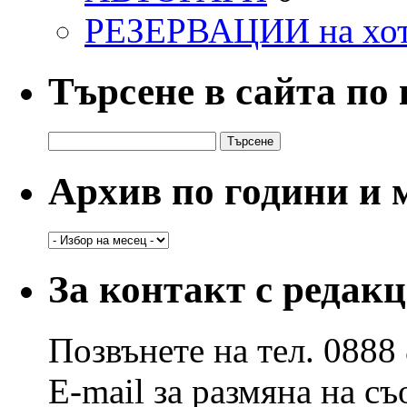
РЕЗЕРВАЦИИ на хо
Търсене в сайта по
Търсене
за:
Архив по години и 
Архив
по
години
За контакт с редак
и
месеци
Позвънете на тел. 0888
E-mail за размяна на с