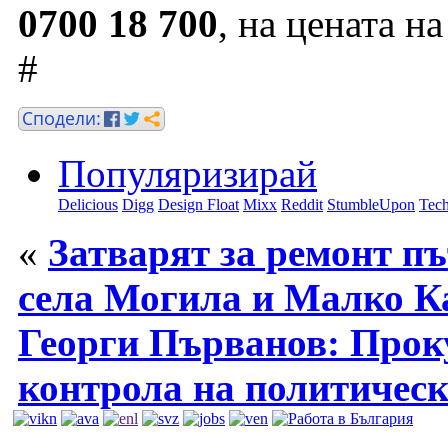
0700 18 700
, на цената н
#
Популяризирай
Delicious
Digg
Design Float
Mixx
Reddit
StumbleUpon
Tech
«
Затварят за ремонт п
села Могила и Малко К
Георги Първанов: Проку
контрола на политическ