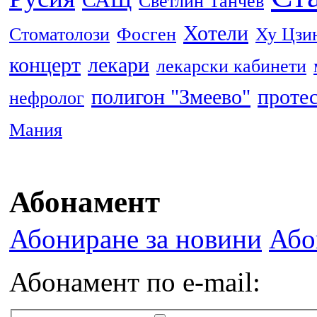
Светлин Танчев
Хотели
Стоматолози
Фосген
Ху Цзи
концерт
лекари
лекарски кабинети
полигон "Змеево"
проте
нефролог
Мания
Абонамент
Абониране за новини
Або
Абонамент по e-mail: