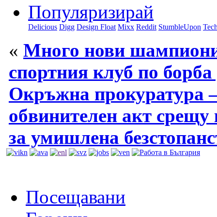
Популяризирай
Delicious
Digg
Design Float
Mixx
Reddit
StumbleUpon
Tech
«
Много нови шампиони
спортния клуб по борба
Окръжна прокуратура –
обвинителен акт срещу
за умишлена безстопанс
Посещавани