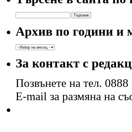
Търсене
за:
Архив по години и 
Архив
по
години
За контакт с редак
и
месеци
Позвънете на тел. 0888
E-mail за размяна на с