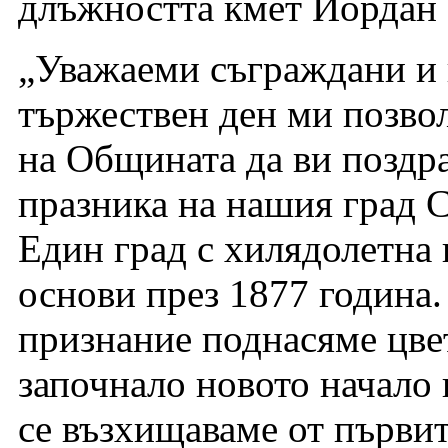
длъжността кмет Йордан
„Уважаеми съграждани и 
тържествен ден ми позвол
на Общината да ви поздра
празника на нашия град Ст
Един град с хилядолетна 
основи през 1877 година.
признание поднасяме цвет
започнало новото начало 
се възхищаваме от първит