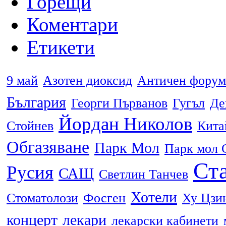
Горещи
Коментари
Етикети
9 май
Азотен диоксид
Античен форум
България
Георги Първанов
Гугъл
Де
Йордан Николов
Стойнев
Кита
Обгазяване
Парк Мол
Парк мол 
Ста
Русия
САЩ
Светлин Танчев
Хотели
Стоматолози
Фосген
Ху Цзи
концерт
лекари
лекарски кабинети