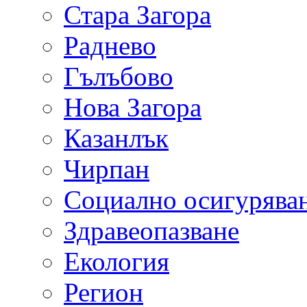
Стара Загора
Раднево
Гълъбово
Нова Загора
Казанлък
Чирпан
Социално осигурява
Здравеопазване
Екология
Регион