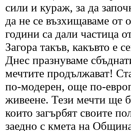
сили и кураж, за да започ
да не се възхищаваме от о
години са дали частица от
Загора такъв, какъвто е с
Днес празнуваме сбъднат
мечтите продължават! Ста
по-модерен, още по-европ
живеене. Тези мечти ще б
които загърбят своите по
заедно с кмета на Община