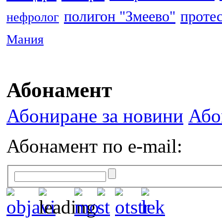
полигон "Змеево"
проте
нефролог
Мания
Абонамент
Абониране за новини
Або
Абонамент по e-mail: