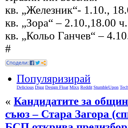
кв. „Железник“- 1.10., 18.
кв. „Зора“ – 2.10.,18.00 ч.
кв. „Кольо Ганчев“ – 4.10.
#
Популяризирай
Delicious
Digg
Design Float
Mixx
Reddit
StumbleUpon
Tech
«
Кандидатите за общин
съюз – Стара Загора (с
БСП открива предизбор