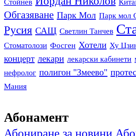
Йордан Николов
Стойнев
Кита
Обгазяване
Парк Мол
Парк мол 
Ста
Русия
САЩ
Светлин Танчев
Хотели
Стоматолози
Фосген
Ху Цзи
концерт
лекари
лекарски кабинети
полигон "Змеево"
проте
нефролог
Мания
Абонамент
Абониране за новини
Або