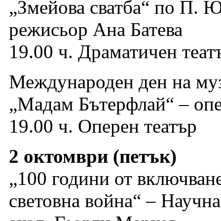
„Змейова сватба“ по П. 
режисьор Ана Батева
19.00 ч. Драматичен теат
Международен ден на му
„Мадам Бътерфлай“ – оп
19.00 ч. Оперен театър
2 октомври (петък)
„100 години от включване
световна война“ – Научн