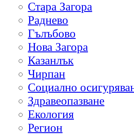
Стара Загора
Раднево
Гълъбово
Нова Загора
Казанлък
Чирпан
Социално осигурява
Здравеопазване
Екология
Регион