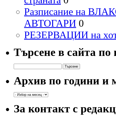
Разписание на ВЛ
АВТОГАРИ
0
РЕЗЕРВАЦИИ на хо
Търсене в сайта по
Търсене
за:
Архив по години и 
Архив
по
години
За контакт с редак
и
месеци