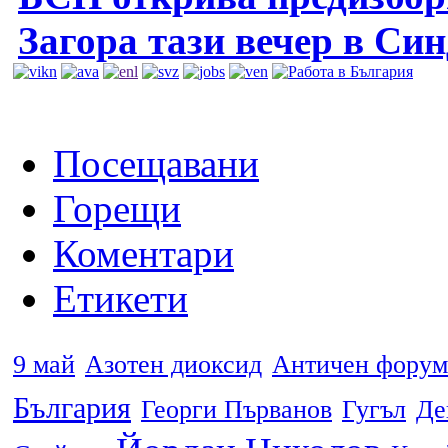
Загора тази вечер в Си
Посещавани
Горещи
Коментари
Етикети
9 май
Азотен диоксид
Античен форум
България
Георги Първанов
Гугъл
Де