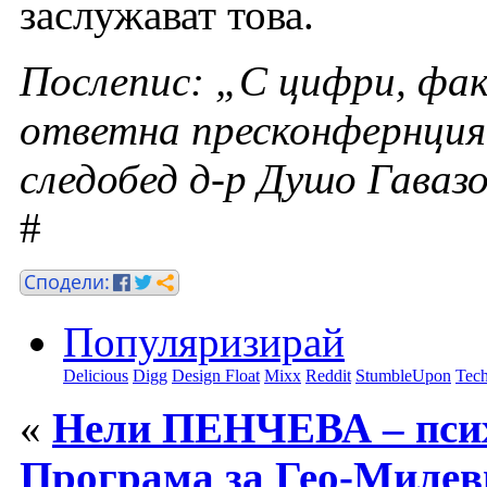
заслужават това.
Послепис: „С цифри, фа
ответна пресконфернция 
следобед д-р Душо Гавазо
#
Популяризирай
Delicious
Digg
Design Float
Mixx
Reddit
StumbleUpon
Tech
«
Нели ПЕНЧЕВА – пси
Програма за Гео-Милеви