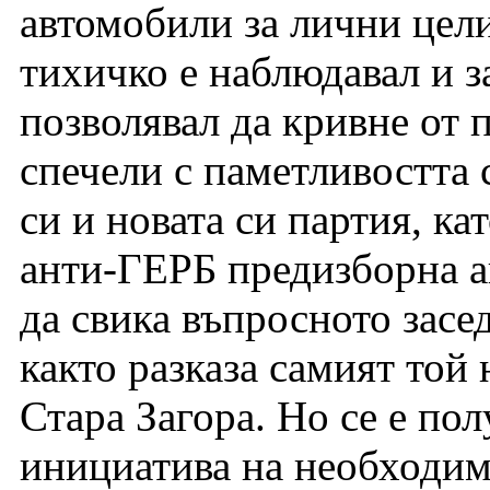
автомобили за лични цел
тихичко е наблюдавал и з
позволявал да кривне от 
спечели с паметливостта 
си и новата си партия, ка
анти-ГЕРБ предизборна ак
да свика въпросното засе
както разказа самият той
Стара Загора. Но се е по
инициатива на необходи