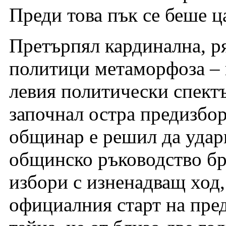
Преди това пък се беше ца
Претърпял кардинална, р
политици метаморфоза – 
левия политически спектъ
започнал остра предизбо
общинар е решил да уда
общинско ръководство бр
избори с изненадващ ход
официалния старт на пре