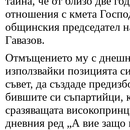
тайна, че от близо две го
отношения с кмета Госпо
общинския председател 
Гавазов.
Отмъщението му с днешна 
използвайки позицията с
съвет, да създаде предиз
бившите си съпартийци, к
сразяващата високопринц
дневния ред „А вие защо 