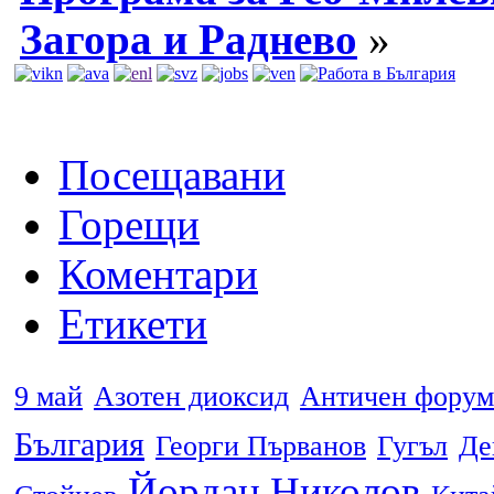
Загора и Раднево
»
Посещавани
Горещи
Коментари
Етикети
9 май
Азотен диоксид
Античен форум
България
Георги Първанов
Гугъл
Де
Йордан Николов