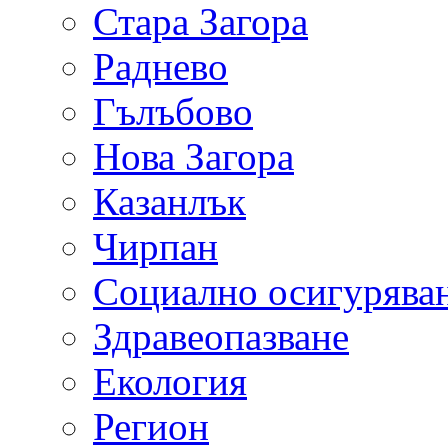
Стара Загора
Раднево
Гълъбово
Нова Загора
Казанлък
Чирпан
Социално осигурява
Здравеопазване
Екология
Регион