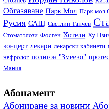
Стойнев
Кита
Обгазяване
Парк Мол
Парк мол 
Ста
Русия
САЩ
Светлин Танчев
Хотели
Стоматолози
Фосген
Ху Цзи
концерт
лекари
лекарски кабинети
полигон "Змеево"
проте
нефролог
Мания
Абонамент
Абониране за новини
Або