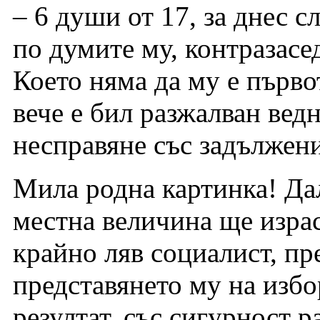
– 6 души от 17, за днес с
по думите му, контразасед
Което няма да му е първо
вече е бил разжалван вед
несправяне със задължени
Мила родна картинка! Да
местна величина ще израс
крайно ляв социалист, пр
представянето му на избо
резултат, със сигурност р