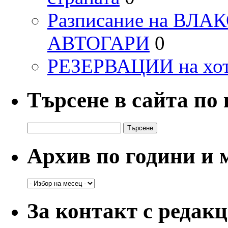
Разписание на ВЛ
АВТОГАРИ
0
РЕЗЕРВАЦИИ на хо
Търсене в сайта по
Търсене
за:
Архив по години и 
Архив
по
години
За контакт с редак
и
месеци