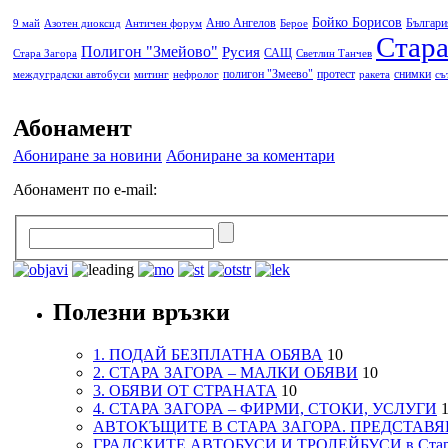
Бойко Борисов
Аню Ангелов
Българи
9 май
Азотен диоксид
Античен форум
Берое
Стара
Полигон "Змейово"
Русия
САЩ
Стара Загора
Светлин Танчев
полигон "Змеево"
протест
снимки
междуградски автобуси
митинг
нефролог
ракета
съ
Абонамент
Абониране за новини
Абониране за коментари
Абонамент по e-mail:
Полезни връзки
1. ПОДАЙ БЕЗПЛАТНА ОБЯВА
10
2. СТАРА ЗАГОРА – МАЛКИ ОБЯВИ
10
3. ОБЯВИ ОТ СТРАНАТА
10
4. СТАРА ЗАГОРА – ФИРМИ, СТОКИ, УСЛУГИ
1
АВТОКЪЩИТЕ В СТАРА ЗАГОРА. ПРЕДСТАВЯ
ГРАДСКИТЕ АВТОБУСИ И ТРОЛЕЙБУСИ в Стар