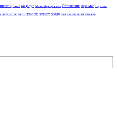
иколов
Обгазяване
Медведев
Парк Мол
Китай
Мини Марица изток
Парк мол
коментар
концерт
лекари
а стара загора
карти
лекарски кабинети
магазини