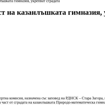
лъшката гимназия, укрепват сградата
т на казанлъшката гимназия, 
ертна комисия, назначена със заповед на РДНСК – Стара Загора,
а част от сградата на казанлъшката Природо-математическа гим