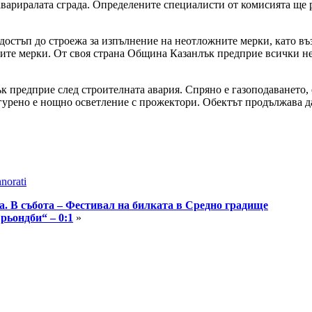
вариралата сграда. Определените специалисти от комисията ще р
 достъп до строежа за изпълнение на неотложните мерки, като 
зетите мерки. От своя страна Община Казанлък предприе всички 
к предприе след строителната авария. Спряно е газоподаването, 
гурено е нощно осветление с прожектори. Обектът продължава д
norati
. В събота – Фестивал на билката в Средно градище
Брьондби“ – 0:1
»