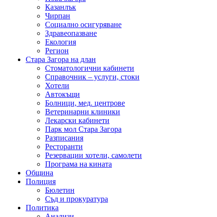
Казанлък
Чирпан
Социално осигуряване
Здравеопазване
Екология
Регион
Стара Загора на длан
Стоматологични кабинети
Справочник – услуги, стоки
Хотели
Автокъщи
Болници, мед. центрове
Ветеринарни клиники
Лекарски кабинети
Парк мол Стара Загора
Разписания
Ресторанти
Резервации хотели, самолети
Програма на кината
Община
Полиция
Бюлетин
Съд и прокуратура
Политика
Анализи