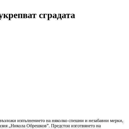
укрепват сградата
 възложи изпълнението на няколко спешни и незабавни мерки,
назия „Никола Обрешков”. Предстои изготвянето на