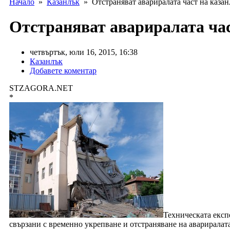
Начало
»
Казанлък
» Отстраняват авариралата част на казан
Отстраняват авариралата час
четвъртък, юли 16, 2015, 16:38
Казанлък
Добавете коментар
STZAGORA.NET
*
Техническата експ
свързани с временно укрепване и отстраняване на авариралат