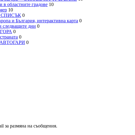
 в областните градове
10
мер
10
– СПИСЪК
0
па и България, интерактивна карта
0
 следващите дни
0
АГОРА
0
траната
0
, АВТОГАРИ
0
il за размяна на съобщения.