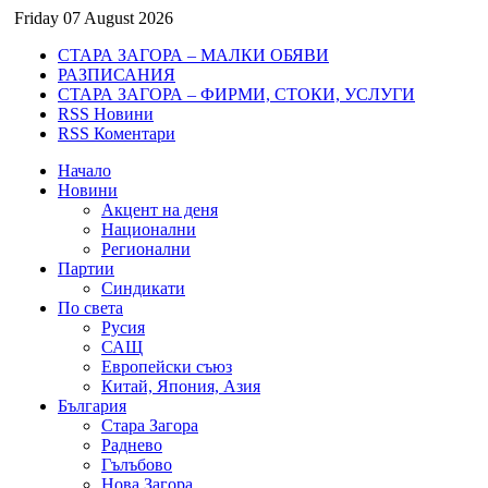
Friday 07 August 2026
СТАРА ЗАГОРА – МАЛКИ ОБЯВИ
РАЗПИСАНИЯ
СТАРА ЗАГОРА – ФИРМИ, СТОКИ, УСЛУГИ
RSS Новини
RSS Коментари
Начало
Новини
Акцент на деня
Национални
Регионални
Партии
Синдикати
По света
Русия
САЩ
Европейски съюз
Китай, Япония, Азия
България
Стара Загора
Раднево
Гълъбово
Нова Загора