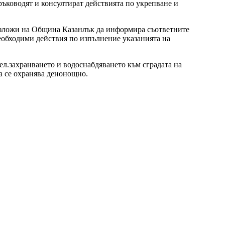
ъководят и консултират действията по укрепване и
възложи на Община Казанлък да информира съответните
необходими действия по изпълнение указанията на
ел.захранването и водоснабдяването към сградата на
а се охранява денонощно.