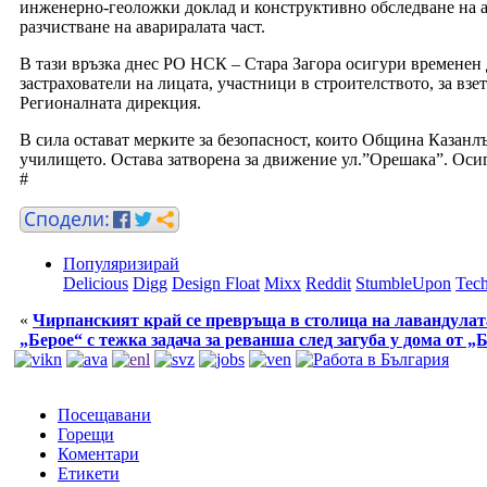
инженерно-геоложки доклад и конструктивно обследване на а
разчистване на авариралата част.
В тази връзка днес РО НСК – Стара Загора осигури временен
застрахователи на лицата, участници в строителството, за в
Регионалната дирекция.
В сила остават мерките за безопасност, които Община Казанлъ
училището. Остава затворена за движение ул.”Орешака”. Оси
#
Популяризирай
Delicious
Digg
Design Float
Mixx
Reddit
StumbleUpon
Tech
«
Чирпанският край се превръща в столица на лавандулата
„Берое“ с тежка задача за реванша след загуба у дома от „
Посещавани
Горещи
Коментари
Етикети