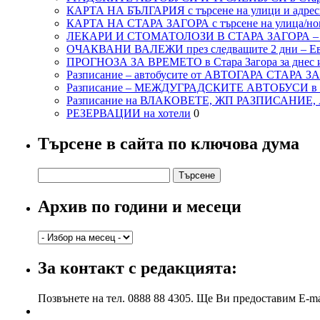
КАРТА НА БЪЛГАРИЯ с търсене на улици и адреси
КАРТА НА СТАРА ЗАГОРА с търсене на улица/но
ЛЕКАРИ И СТОМАТОЛОЗИ В СТАРА ЗАГОРА 
ОЧАКВАНИ ВАЛЕЖИ през следващите 2 дни – Евро
ПРОГНОЗА ЗА ВРЕМЕТО в Стара Загора за днес и
Разписание – автобусите от АВТОГАРА СТАРА З
Разписание – МЕЖДУГРАДСКИТЕ АВТОБУСИ в с
Разписание на ВЛАКОВЕТЕ, ЖП РАЗПИСАНИЕ
РЕЗЕРВАЦИИ на хотели
0
Търсене в сайта по ключова дума
Търсене
за:
Архив по години и месеци
Архив
по
години
За контакт с редакцията:
и
месеци
Позвънете на тел. 0888 88 4305. Ще Ви предоставим E-ma