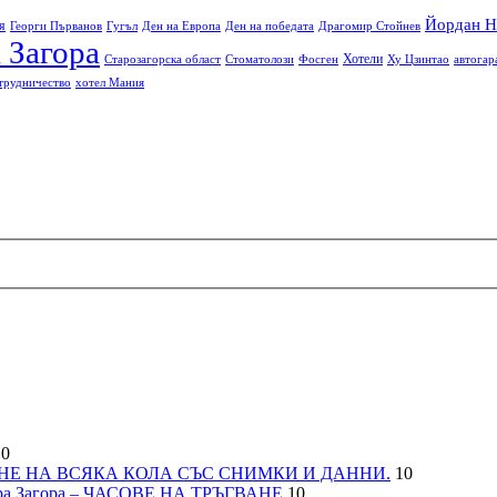
Йордан Н
я
Георги Първанов
Гугъл
Ден на Европа
Ден на победата
Драгомир Стойнев
 Загора
Хотели
Старозагорска област
Стоматолози
Фосген
Ху Цзинтао
автогар
трудничество
хотел Мания
0
НЕ НА ВСЯКА КОЛА СЪС СНИМКИ И ДАННИ.
10
а Загора – ЧАСОВЕ НА ТРЪГВАНЕ
10