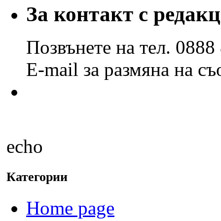
години
За контакт с редак
и
месеци
Позвънете на тел. 0888
E-mail за размяна на с
echo
Категории
Home page