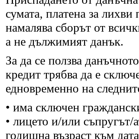
сумата, платена за лихви 
намалява сборът от всичк
а не дължимият данък.
За да се ползва данъчнот
кредит трябва да е сключе
едновременно на следнит
• има сключен гражданск
• лицето и/или съпругът/
годишна възраст към дата