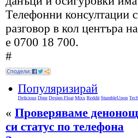
данъци и осигуровки има
Телефонни консултации се
разговор в кол центъра н
е 0700 18 700.
#
Популяризирай
Delicious
Digg
Design Float
Mixx
Reddit
StumbleUpon
Tech
«
Проверяваме денонощ
си статус по телефона