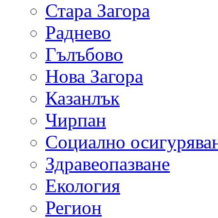
Стара Загора
Раднево
Гълъбово
Нова Загора
Казанлък
Чирпан
Социално осигурява
Здравеопазване
Екология
Регион