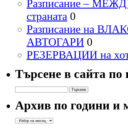
Разписание – МЕ
страната
0
Разписание на ВЛ
АВТОГАРИ
0
РЕЗЕРВАЦИИ на хо
Търсене в сайта по
Търсене
за:
Архив по години и 
Архив
по