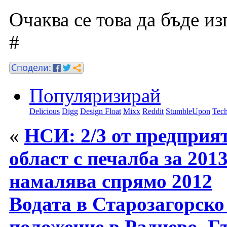
Очаква се това да бъде из
#
Популяризирай
Delicious
Digg
Design Float
Mixx
Reddit
StumbleUpon
Tech
«
НСИ: 2/3 от предприя
област с печалба за 201
намалява спрямо 2012
Водата в Старозагорско
положение в Раднево, 