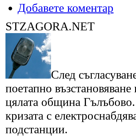
Добавете коментар
STZAGORA.NET
След съгласуван
поетапно възстановяване 
цялата община Гълъбово.
кризата с електроснабдяв
подстанции.