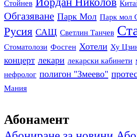
Йордан Николов
Стойнев
Кита
Обгазяване
Парк Мол
Парк мол 
Ста
Русия
САЩ
Светлин Танчев
Хотели
Стоматолози
Фосген
Ху Цзи
концерт
лекари
лекарски кабинети
полигон "Змеево"
проте
нефролог
Мания
Абонамент
Абониране за новини
Або