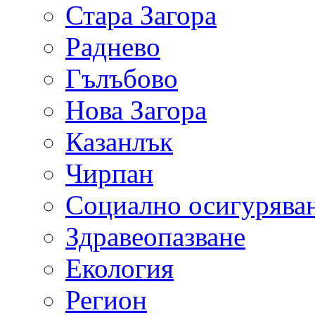
Стара Загора
Раднево
Гълъбово
Нова Загора
Казанлък
Чирпан
Социално осигурява
Здравеопазване
Екология
Регион