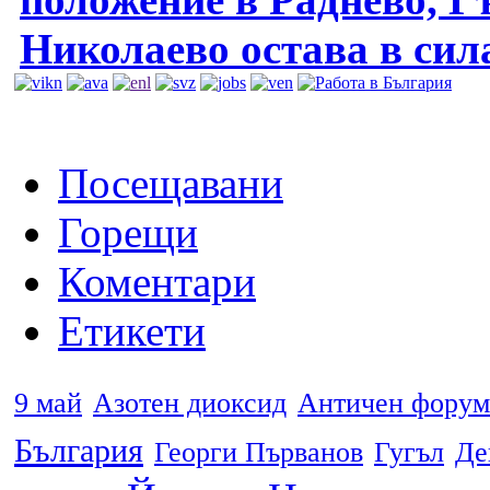
Николаево остава в сил
Посещавани
Горещи
Коментари
Етикети
9 май
Азотен диоксид
Античен форум
България
Георги Първанов
Гугъл
Де