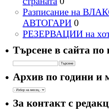
страната
0
Разписание на ВЛ
АВТОГАРИ
0
РЕЗЕРВАЦИИ на хо
Търсене в сайта по
Търсене
за:
Архив по години и 
Архив
по
години
За контакт с редак
и
месеци