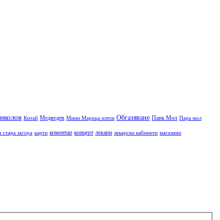
иколов
Обгазяване
Медведев
Парк Мол
Китай
Мини Марица изток
Парк мол
коментар
концерт
лекари
а стара загора
карти
лекарски кабинети
магазини