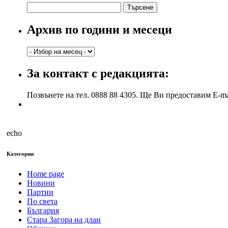
Търсене
за:
Архив по години и месеци
Архив
по
години
За контакт с редакцията:
и
месеци
Позвънете на тел. 0888 88 4305. Ще Ви предоставим E-ma
echo
Категории
Home page
Новини
Партии
По света
България
Стара Загора на длан