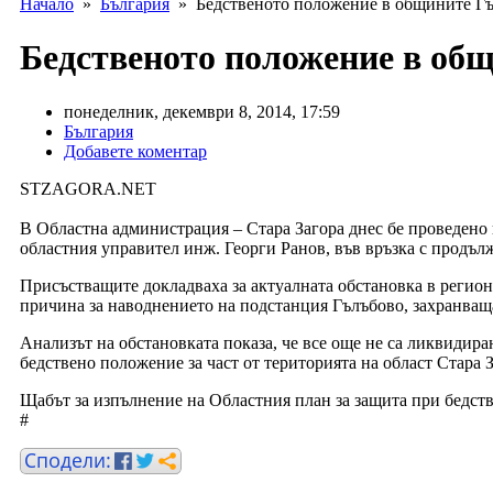
Начало
»
България
» Бедственото положение в общините Гъл
Бедственото положение в общ
понеделник, декември 8, 2014, 17:59
България
Добавете коментар
STZAGORA.NEТ
В Областна администрация – Стара Загора днес бе проведено 
областния управител инж. Георги Ранов, във връзка с продъл
Присъстващите докладваха за актуалната обстановка в региона
причина за наводнението на подстанция Гълъбово, захранваща
Анализът на обстановката показа, че все още не са ликвидир
бедствено положение за част от територията на област Стара 
Щабът за изпълнение на Областния план за защита при бедст
#