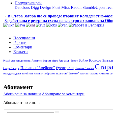
Популяризирай
Delicious
Digg
Design Float
Mixx
Reddit
StumbleUpon
Tech
«
В Стара Загора ще се проведе първият Коледен етно-база
Задействана е резервна схема на електрозахранване за О
Посещавани
Горещи
Коментари
Етикети
Бойко Борисов
Аню Ангелов
Българи
9 май
Азотен диоксид
Античен форум
Берое
Стара
Полигон "Змейово"
Русия
САЩ
Стара Загора
Светлин Танчев
полигон "Змеево"
протест
снимки
междуградски автобуси
митинг
нефролог
ракета
съ
Абонамент
Абониране за новини
Абониране за коментари
Абонамент по e-mail: