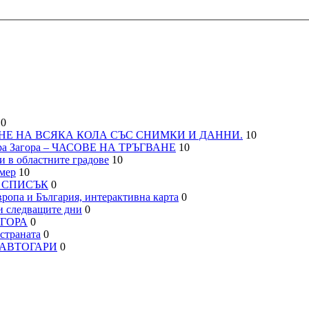
0
НЕ НА ВСЯКА КОЛА СЪС СНИМКИ И ДАННИ.
10
а Загора – ЧАСОВЕ НА ТРЪГВАНЕ
10
 в областните градове
10
мер
10
– СПИСЪК
0
па и България, интерактивна карта
0
 следващите дни
0
АГОРА
0
траната
0
, АВТОГАРИ
0