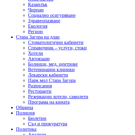
Казанлък
Чирпан
Социално осигуряване
Здравеопазване
Екология
Регион
Стара Загора на длан
Стоматологични кабинети
Справочник – услуги, стоки
Хотели
Автокъщи
Болници, мед. центрове
Ветеринарни клиники
Лекарски кабинети
Парк мол Стара Загора
Разписания
Ресторанти
Резервации хотели, самолети
Програма на кината
Община
Полиция
Бюлетин
Съд и прокуратура
Политика
Анализи