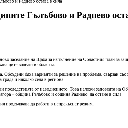
ъбово и Раднево остава в сила
ините Гълъбово и Раднево оста
ново заседание на Щаба за изпълнение на Областния план за защи
жаващите валежи в областта.
. Обсъдени бяха варианти за решение на проблема, свързан със за
 града и няколко села в региона.
ани последствията от наводнението. Това наложи заповедта на Об
Загора – община Гълъбово и община Раднево, да остане в сила.
вия продължава да работи в непрекъснат режим.