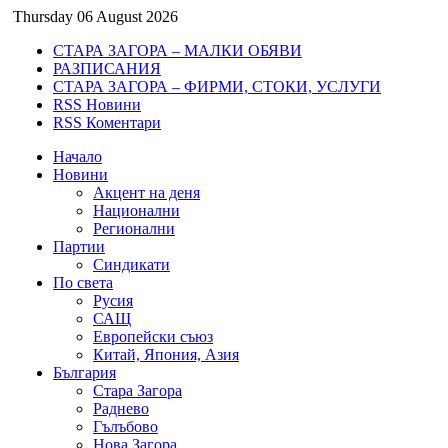
Thursday 06 August 2026
СТАРА ЗАГОРА – МАЛКИ ОБЯВИ
РАЗПИСАНИЯ
СТАРА ЗАГОРА – ФИРМИ, СТОКИ, УСЛУГИ
RSS Новини
RSS Коментари
Начало
Новини
Акцент на деня
Национални
Регионални
Партии
Синдикати
По света
Русия
САЩ
Европейски съюз
Китай, Япония, Азия
България
Стара Загора
Раднево
Гълъбово
Нова Загора