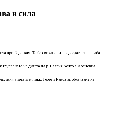
ва в сила
та при бедствия. То бе свикано от председателя на щаба –
трупването на дигата на р. Сазлия, която е и основна
ластния управител инж. Георги Ранов за обявяване на