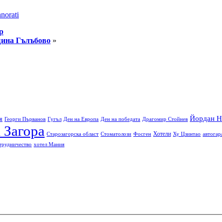
norati
р
бщина Гълъбово
»
Йордан Н
я
Георги Първанов
Гугъл
Ден на Европа
Ден на победата
Драгомир Стойнев
 Загора
Хотели
Старозагорска област
Стоматолози
Фосген
Ху Цзинтао
автогар
трудничество
хотел Мания