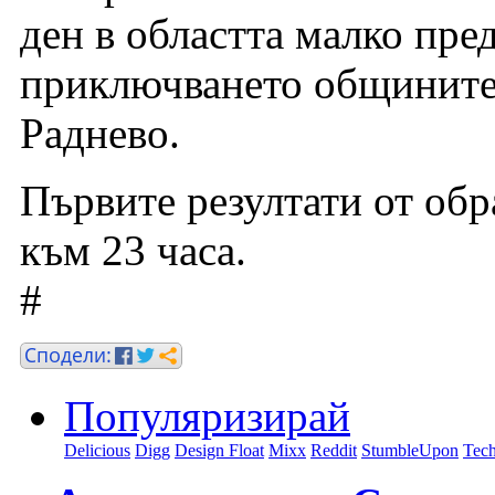
ден в областта малко пред
приключването общините 
Раднево.
Първите резултати от обр
към 23 часа.
#
Популяризирай
Delicious
Digg
Design Float
Mixx
Reddit
StumbleUpon
Tech