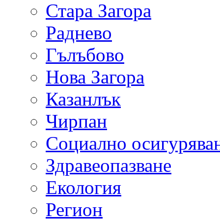
Стара Загора
Раднево
Гълъбово
Нова Загора
Казанлък
Чирпан
Социално осигурява
Здравеопазване
Екология
Регион