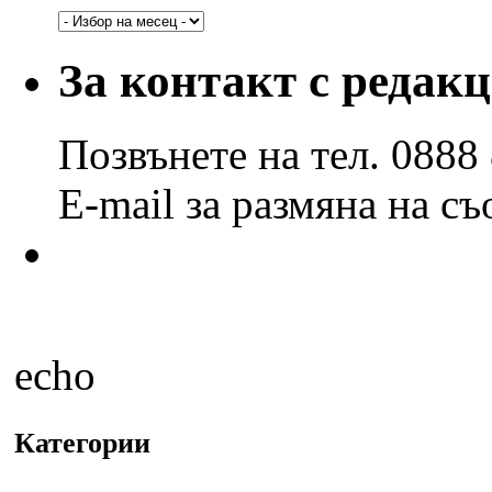
Архив
по
години
За контакт с редак
и
месеци
Позвънете на тел. 0888
E-mail за размяна на с
echo
Категории