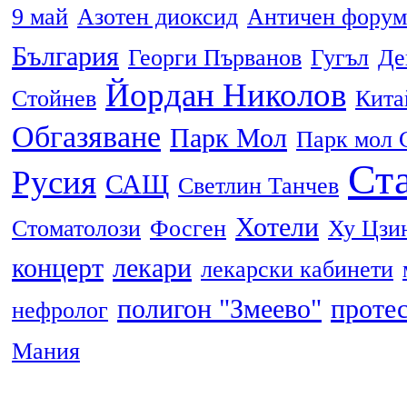
9 май
Азотен диоксид
Античен форум
България
Георги Първанов
Гугъл
Де
Йордан Николов
Стойнев
Кита
Обгазяване
Парк Мол
Парк мол 
Ста
Русия
САЩ
Светлин Танчев
Хотели
Стоматолози
Фосген
Ху Цзи
концерт
лекари
лекарски кабинети
полигон "Змеево"
проте
нефролог
Мания