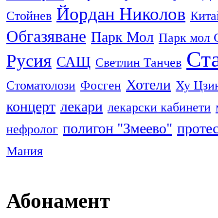
Йордан Николов
Стойнев
Кита
Обгазяване
Парк Мол
Парк мол 
Ста
Русия
САЩ
Светлин Танчев
Хотели
Стоматолози
Фосген
Ху Цзи
концерт
лекари
лекарски кабинети
полигон "Змеево"
проте
нефролог
Мания
Абонамент