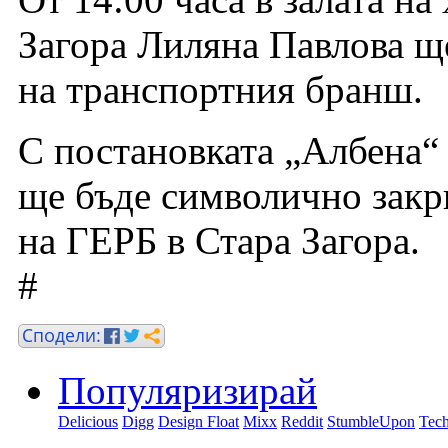
Загора Лиляна Павлова щ
на транспортния бранш.
С постановката „Албена“ 
ще бъде символично закр
на ГЕРБ в Стара Загора.
#
Популяризирай
Delicious
Digg
Design Float
Mixx
Reddit
StumbleUpon
Tech