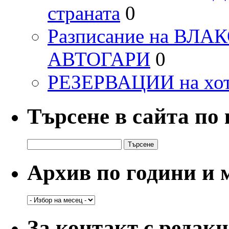
страната
0
Разписание на ВЛ
АВТОГАРИ
0
РЕЗЕРВАЦИИ на хо
Търсене в сайта по
Търсене
за:
Архив по години и 
Архив
по
години
За контакт с редак
и