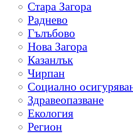
Стара Загора
Раднево
Гълъбово
Нова Загора
Казанлък
Чирпан
Социално осигурява
Здравеопазване
Екология
Регион