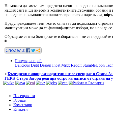
Не можем да замълчим пред този начин на водене на кампаният
нашия сайт и ще внесем в компетентните държавни органи и 
на водене на кампанията нашите европейски партньори,
обръ
Предупреждаваме тези, които опитват да подклаждат страхова 
манипулации може да се фалшифицират избори, но не и да се 
Обръщаме се към българските избиратели – не се поддавайте н
#
Популяризирай
Delicious
Digg
Design Float
Mixx
Reddit
StumbleUpon
Tech
«
Български винопроизводители ще се срещнат в Стара За
ГЕРБ-Стара Загора реагира остро на натиск от страна на
Посещавани
Горещи
Коментари
Етикети