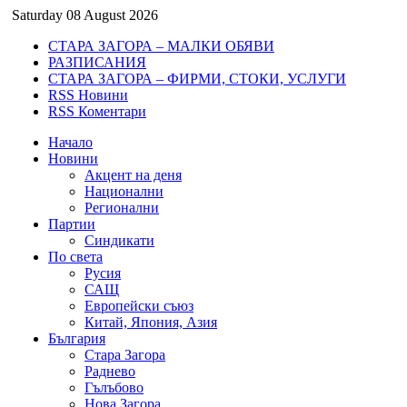
Saturday 08 August 2026
СТАРА ЗАГОРА – МАЛКИ ОБЯВИ
РАЗПИСАНИЯ
СТАРА ЗАГОРА – ФИРМИ, СТОКИ, УСЛУГИ
RSS Новини
RSS Коментари
Начало
Новини
Акцент на деня
Национални
Регионални
Партии
Синдикати
По света
Русия
САЩ
Европейски съюз
Китай, Япония, Азия
България
Стара Загора
Раднево
Гълъбово
Нова Загора