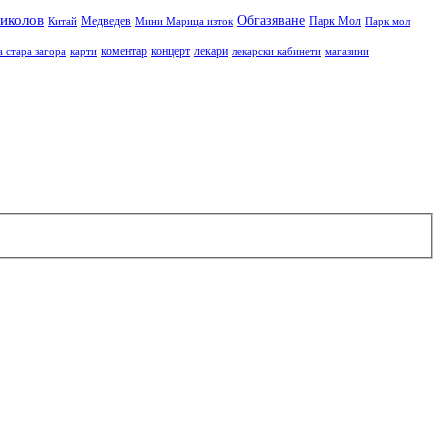
иколов
Обгазяване
Медведев
Парк Мол
Китай
Мини Марица изток
Парк мол
коментар
концерт
лекари
а стара загора
карти
лекарски кабинети
магазини