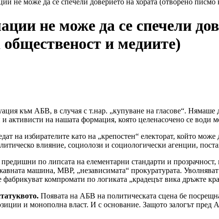
ии не може да се спечели доверието на хората (отворено писмо
ации не може да се спечели дов
 общественост и медиите)
ация към АБВ, в случая с т.нар. „купуване на гласове“. Нямаше 
 и активисти на нашата формация, която целенасочено се води м
дат на избирателите като на „крепостен“ електорат, който може
политическо влияние, социолози и социологически агенции, пост
предишни по липсата на елементарни стандарти и прозрачност, 
жавната машина, МВР, „независимата“ прокуратурата. Уволняват с
е фабрикуват компромати по логиката „крадецът вика дръжте кра
статуквото.
Появата на АБВ на политическата сцена бе посрещнат
озиции и монополна власт. И с основание. Защото залогът пред 