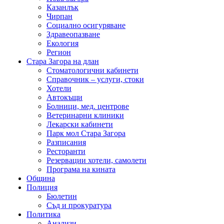
Казанлък
Чирпан
Социално осигуряване
Здравеопазване
Екология
Регион
Стара Загора на длан
Стоматологични кабинети
Справочник – услуги, стоки
Хотели
Автокъщи
Болници, мед. центрове
Ветеринарни клиники
Лекарски кабинети
Парк мол Стара Загора
Разписания
Ресторанти
Резервации хотели, самолети
Програма на кината
Община
Полиция
Бюлетин
Съд и прокуратура
Политика
Анализи