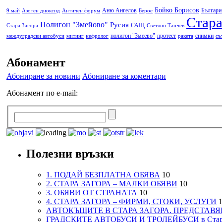
Бойко Борисов
Аню Ангелов
Българи
9 май
Азотен диоксид
Античен форум
Берое
Стара
Полигон "Змейово"
Русия
САЩ
Стара Загора
Светлин Танчев
полигон "Змеево"
протест
снимки
междуградски автобуси
митинг
нефролог
ракета
съ
Абонамент
Абониране за новини
Абониране за коментари
Абонамент по e-mail:
Полезни връзки
1. ПОДАЙ БЕЗПЛАТНА ОБЯВА
10
2. СТАРА ЗАГОРА – МАЛКИ ОБЯВИ
10
3. ОБЯВИ ОТ СТРАНАТА
10
4. СТАРА ЗАГОРА – ФИРМИ, СТОКИ, УСЛУГИ
1
АВТОКЪЩИТЕ В СТАРА ЗАГОРА. ПРЕДСТАВЯ
ГРАДСКИТЕ АВТОБУСИ И ТРОЛЕЙБУСИ в Стар