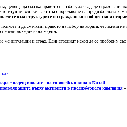
а, целяща да смачка правото на избор, да създаде страхова псих
институции всички факти за опорочаване на предизборната камп
щаме се към структурите на гражданското общество и неправ
психоза и да смачкват правото на избор на хората, че лъжата не 
спечели доверието на хората.
а манипулации и страх. Единственият изход да се преборим със 
norati
гора с водещ вносител на европейски вина в Китай
 управляващите върху активисти в предизборната кампания
»