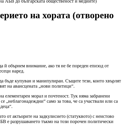
 на АБВ до българската общественост и медиите)
ерието на хората (отворено
да й обърнем внимание, ако тя не бе пореден епизод от
есеци наред.
 да бъде купуван и манипулиран. Същите тези, които хвърлят
авят на авансцената „нови политици“.
на елементарен морал и почтеност. Тук няма забранени
е „неблагонадеждни“ само за това, че са участвали или са
деца“.
о от актьорите на задкулисието (статуквото) с неистово
АБВ е разрушаването тъкмо на този порочен политически