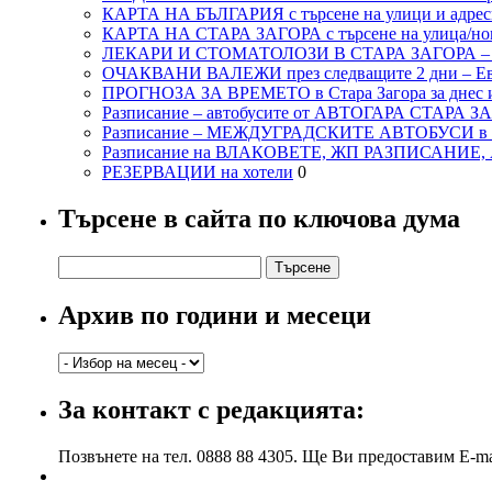
КАРТА НА БЪЛГАРИЯ с търсене на улици и адреси
КАРТА НА СТАРА ЗАГОРА с търсене на улица/но
ЛЕКАРИ И СТОМАТОЛОЗИ В СТАРА ЗАГОРА 
ОЧАКВАНИ ВАЛЕЖИ през следващите 2 дни – Евро
ПРОГНОЗА ЗА ВРЕМЕТО в Стара Загора за днес и
Разписание – автобусите от АВТОГАРА СТАРА З
Разписание – МЕЖДУГРАДСКИТЕ АВТОБУСИ в с
Разписание на ВЛАКОВЕТЕ, ЖП РАЗПИСАНИЕ
РЕЗЕРВАЦИИ на хотели
0
Търсене в сайта по ключова дума
Търсене
за:
Архив по години и месеци
Архив
по
години
За контакт с редакцията:
и
месеци
Позвънете на тел. 0888 88 4305. Ще Ви предоставим E-ma