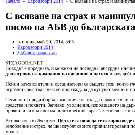
Начало
»
Евроизбори 2014
» С всяване на страх и манипулац
С всяване на страх и манипул
писмо на АБВ до българската
вторник, май 20, 2014, 8:05
Евроизбори 2014
Добавете коментар
STZAGORA.NET
Поводът е поредната, и може би не последна, абсурдна инсину
дългосрочната кампания на очерняне и натиск
върху дейци
Нейни вдъхновители и организатори са същите тези, които гле
огромни средства с неясен произход, за да купуват медии и 
Сегашната предизборна кампания е на път да надмине всички 
средства и похвати. Заплахи, уволнения, използването на дър
проявили симпатия към политическия „враг“. Замислят се и с
Всичко това е обяснимо.
Целта е отново да се възпроизведе 
озлобление и страх, че ще изгубят своите привилегировани п
модел.