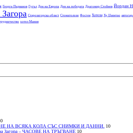
Йордан Н
я
Георги Първанов
Гугъл
Ден на Европа
Ден на победата
Драгомир Стойнев
 Загора
Хотели
Старозагорска област
Стоматолози
Фосген
Ху Цзинтао
автогар
трудничество
хотел Мания
0
НЕ НА ВСЯКА КОЛА СЪС СНИМКИ И ДАННИ.
10
а Загора – ЧАСОВЕ НА ТРЪГВАНЕ
10