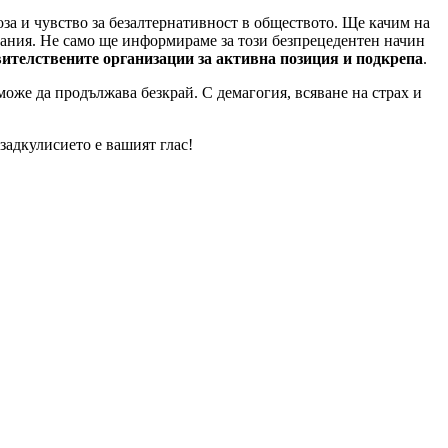
оза и чувство за безалтернативност в обществото. Ще качим на
ания. Не само ще информираме за този безпрецедентен начин
ителствените организации за активна позиция и подкрепа
.
може да продължава безкрай. С демагогия, всяване на страх и
задкулисието е вашият глас!