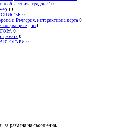
 в областните градове
10
мер
10
– СПИСЪК
0
па и България, интерактивна карта
0
 следващите дни
0
АГОРА
0
траната
0
, АВТОГАРИ
0
il за размяна на съобщения.