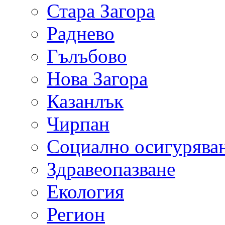
Стара Загора
Раднево
Гълъбово
Нова Загора
Казанлък
Чирпан
Социално осигурява
Здравеопазване
Екология
Регион