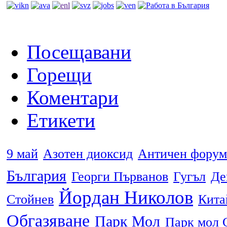
Посещавани
Горещи
Коментари
Етикети
9 май
Азотен диоксид
Античен форум
България
Георги Първанов
Гугъл
Де
Йордан Николов
Стойнев
Кита
Обгазяване
Парк Мол
Парк мол 