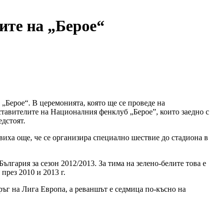
ите на „Берое“
„Берое“. В церемонията, която ще се проведе на
ставителите на Националния фенклуб „Берое”, които заедно с
дстоят.
иха още, че се организира специално шествие до стадиона в
ългария за сезон 2012/2013. За тима на зелено-белите това е
през 2010 и 2013 г.
кръг на Лига Европа, а реваншът е седмица по-късно на