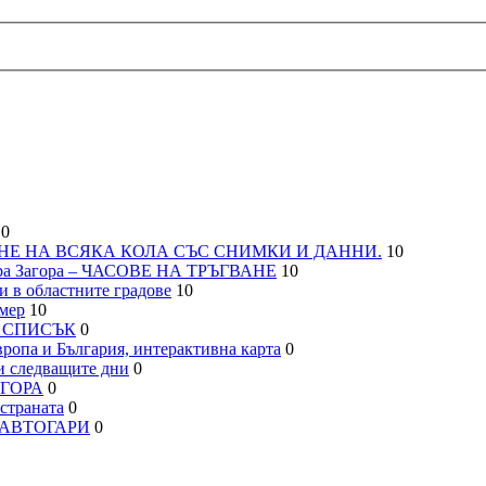
0
НЕ НА ВСЯКА КОЛА СЪС СНИМКИ И ДАННИ.
10
а Загора – ЧАСОВЕ НА ТРЪГВАНЕ
10
 в областните градове
10
мер
10
– СПИСЪК
0
па и България, интерактивна карта
0
 следващите дни
0
АГОРА
0
траната
0
, АВТОГАРИ
0