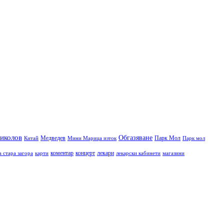
иколов
Обгазяване
Медведев
Парк Мол
Китай
Мини Марица изток
Парк мол
коментар
концерт
лекари
а стара загора
карти
лекарски кабинети
магазини