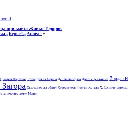
norati
реща при кмета Живко Тодоров
ача „Берое“-„Апоел“
»
Йордан Н
я
Георги Първанов
Гугъл
Ден на Европа
Ден на победата
Драгомир Стойнев
 Загора
Хотели
Старозагорска област
Стоматолози
Фосген
Ху Цзинтао
автогар
трудничество
хотел Мания