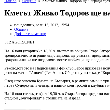
Начало
»
Община
» Кметът Живко Тодоров ще награди футбо
Кметът Живко Тодоров ще на
понеделник, юли 15, 2013, 15:54
Община
Добавете коментар
STZAGORA.NET
На 16 юли (вторник) в 18,30 ч. кметът на община Стара Заго
тренировъчното игрище над стадиона, ще участват представит
градоначалника ще поздравят своите любимци, ще повдигнат 
Ръководството на Националния фенклуб Берое призовава всич
деня на мача с “Апоел” (Тел Авив). Сборен пункт е кафе “Корн
След като завоюва Купата на България, в рамките само на три 
първа Суперкупа и четвърти национален трофей в клубната ист
На 18 юли (четвъртък) от 19,30 ч. в Стара Загора предстои в
стадион „Блумфийлд“ в столицата на Израел.
#