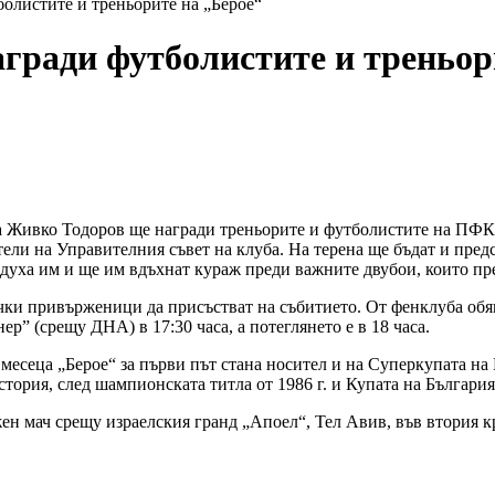
листите и треньорите на „Берое“
гради футболистите и треньор
ра Живко Тодоров ще награди треньорите и футболистите на ПФК 
ели на Управителния съвет на клуба. На терена ще бъдат и пред
духа им и ще им вдъхнат кураж преди важните двубои, които пре
ки привърженици да присъстват на събитието. От фенклуба обяв
ер” (срещу ДНА) в 17:30 часа, а потеглянето е в 18 часа.
месеца „Берое“ за първи път стана носител и на Суперкупата на Б
ория, след шампионската титла от 1986 г. и Купата на България 
ажен мач срещу израелския гранд „Апоел“, Тел Авив, във втория 