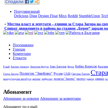
Популяризирай
Delicious
Digg
Design Float
Mixx
Reddit
StumbleUpon
Tech
«
Местна власт и депутати – единни за Стара Загора на с
Спират движението в района на стадион „Берое“ заради м
Посещавани
Горещи
Коментари
Етикети
Бойко Борисов
Аню Ангелов
Българи
9 май
Азотен диоксид
Античен форум
Берое
Стара
Полигон "Змейово"
Русия
САЩ
Стара Загора
Светлин Танчев
полигон "Змеево"
протест
снимки
междуградски автобуси
митинг
нефролог
ракета
съ
Абонамент
Абониране за новини
Абониране за коментари
Абонамент по e-mail: