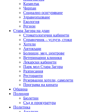
Казанлък
Чирпан
Социално осигуряване
Здравеопазване
Екология
Регион
Стара Загора на длан
Стоматологични кабинети
Справочник – услуги, стоки
Хотели
Автокъщи
Болници, мед. центрове
Ветеринарни клиники
Лекарски кабинети
Парк мол Стара Загора
Разписания
Ресторанти
Резервации хотели, самолети
Програма на кината
Община
Полиция
Бюлетин
Съд и прокуратура
Политика
Анализи