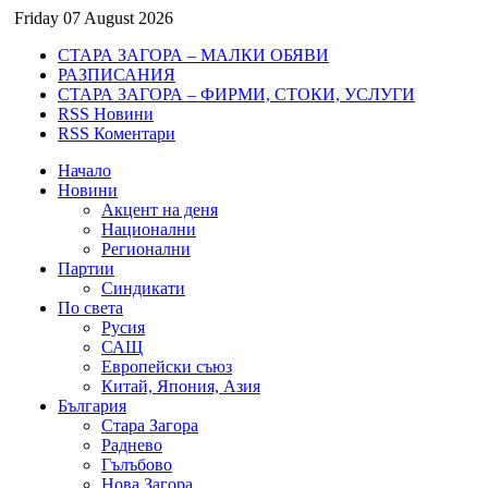
Friday 07 August 2026
СТАРА ЗАГОРА – МАЛКИ ОБЯВИ
РАЗПИСАНИЯ
СТАРА ЗАГОРА – ФИРМИ, СТОКИ, УСЛУГИ
RSS Новини
RSS Коментари
Начало
Новини
Акцент на деня
Национални
Регионални
Партии
Синдикати
По света
Русия
САЩ
Европейски съюз
Китай, Япония, Азия
България
Стара Загора
Раднево
Гълъбово
Нова Загора