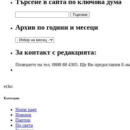
Търсене в сайта по ключова дума
Търсене
за:
Архив по години и месеци
Архив
по
години
За контакт с редакцията:
и
месеци
Позвънете на тел. 0888 88 4305. Ще Ви предоставим E-ma
echo
Категории
Home page
Новини
Партии
По света