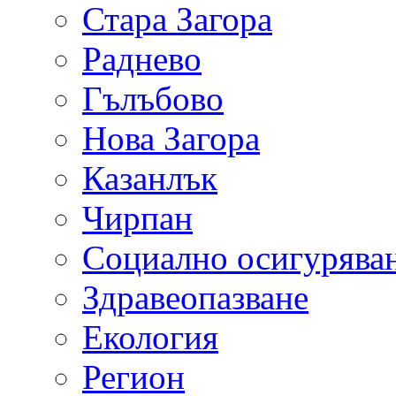
Стара Загора
Раднево
Гълъбово
Нова Загора
Казанлък
Чирпан
Социално осигурява
Здравеопазване
Екология
Регион