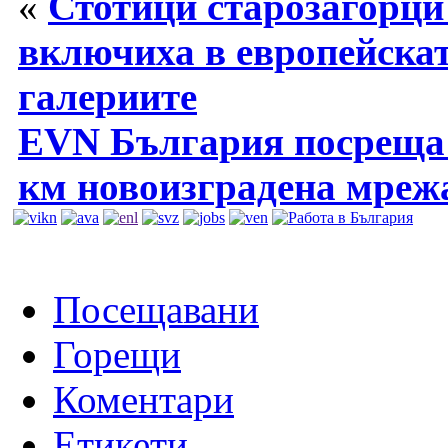
«
Стотици старозагорци 
включиха в европейскат
галериите
EVN България посреща л
км новоизградена мрежа
Посещавани
Горещи
Коментари
Етикети