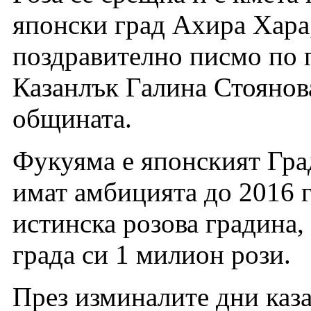
японски град Ахира Хара,
поздравително писмо по п
Казанлък Галина Стоянова
общината.
Фукуяма е японският Град
имат амбицията до 2016 г
истинска розова градина, 
града си 1 милион рози.
През изминалите дни каз