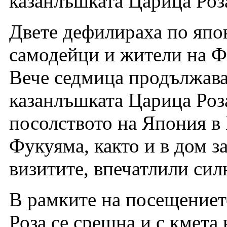
казанлъшката Царица Роз
Двете дефилираха по япо
самодейци и жители на Ф
Вече седмица продължава
казанлъшката Царица Роза
посолството на Япония в
Фукуяма, както и в дом за
визитите, впечатлили си
В рамките на посещениет
Роза се срещна и с кмета