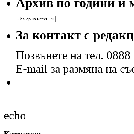
Архив по години и 
Архив
по
години
За контакт с редак
и
месеци
Позвънете на тел. 0888
E-mail за размяна на с
echo
Категории