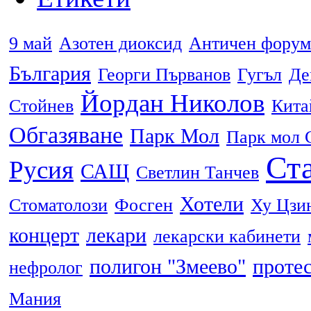
9 май
Азотен диоксид
Античен форум
България
Георги Първанов
Гугъл
Де
Йордан Николов
Стойнев
Кита
Обгазяване
Парк Мол
Парк мол 
Ста
Русия
САЩ
Светлин Танчев
Хотели
Стоматолози
Фосген
Ху Цзи
концерт
лекари
лекарски кабинети
полигон "Змеево"
проте
нефролог
Мания