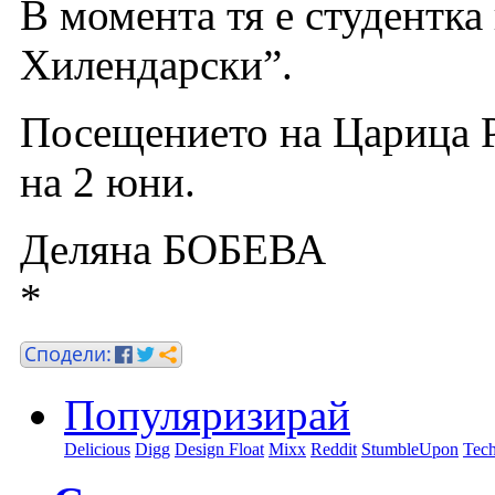
В момента тя е студентка
Хилендарски”.
Посещението на Царица Р
на 2 юни.
Деляна БОБЕВА
*
Популяризирай
Delicious
Digg
Design Float
Mixx
Reddit
StumbleUpon
Tech