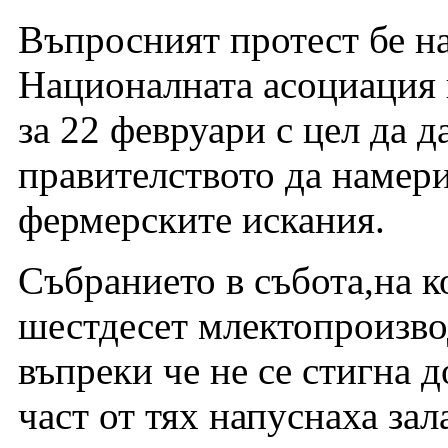
Въпросният протест бе на
Националната асоциация 
за 22 февруари с цел да 
правителството да намери
фермерските искания.
Събранието в събота,на к
шестдесет млектопроизво
въпреки че не се стигна 
част от тях напуснаха за