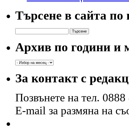
Търсене в сайта по
Търсене
за:
Архив по години и 
Архив
по
години
За контакт с редак
и
месеци
Позвънете на тел. 0888
E-mail за размяна на с