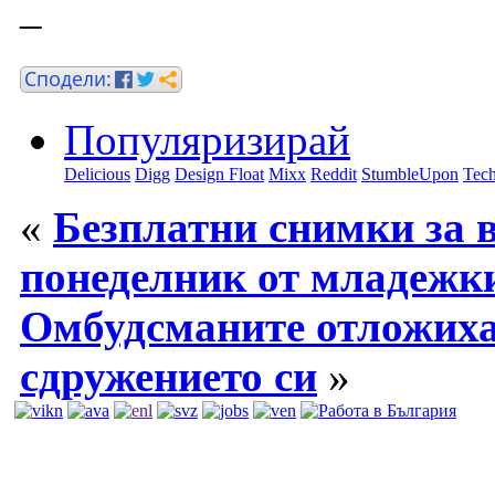
–
Популяризирай
Delicious
Digg
Design Float
Mixx
Reddit
StumbleUpon
Tech
«
Безплатни снимки за 
понеделник от младежк
Омбудсманите отложиха 
сдружението си
»