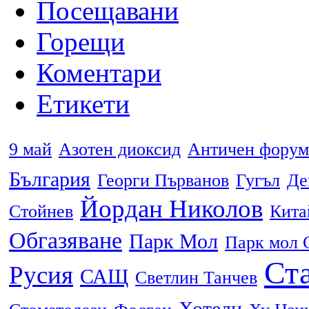
Посещавани
Горещи
Коментари
Етикети
9 май
Азотен диоксид
Античен форум
България
Георги Първанов
Гугъл
Де
Йордан Николов
Стойнев
Кита
Обгазяване
Парк Мол
Парк мол 
Ста
Русия
САЩ
Светлин Танчев