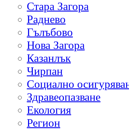
Стара Загора
Раднево
Гълъбово
Нова Загора
Казанлък
Чирпан
Социално осигурява
Здравеопазване
Екология
Регион