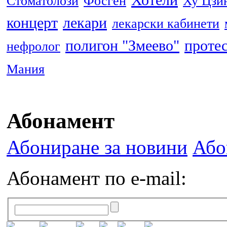
Хотели
Стоматолози
Фосген
Ху Цзи
концерт
лекари
лекарски кабинети
полигон "Змеево"
проте
нефролог
Мания
Абонамент
Абониране за новини
Або
Абонамент по e-mail: