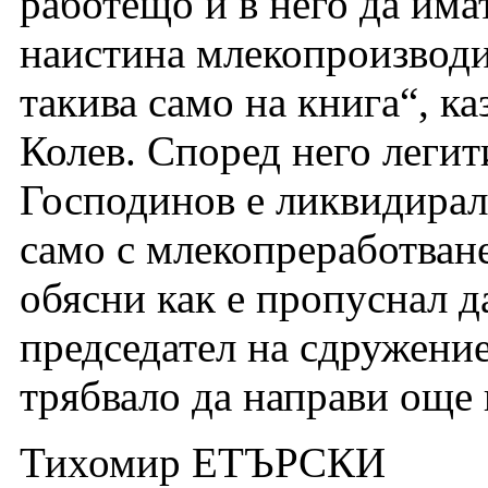
работещо и в него да имат
наистина млекопроизводит
такива само на книга“, к
Колев. Според него леги
Господинов е ликвидирал 
само с млекопреработване
обясни как е пропуснал д
председател на сдружение
трябвало да направи още 
Тихомир ЕТЪРСКИ